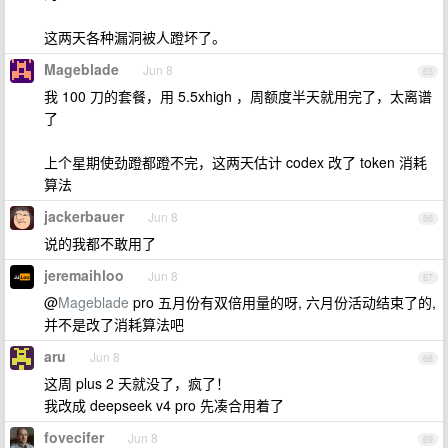
这两天各种漏洞被人蹬坏了。
Mageblade
Jun 8
65
我 100 刀的套餐，用 5.5xhigh ，周额度半天就用完了，太离谱
了
上个星期使劲蹬都蹬不完，这两天估计 codex 改了 token 消耗
算法
jackerbauer
Jun 8
66
说的我都不敢用了
jeremaihloo
Jun 8
67
@
Mageblade
pro 五月份有双倍用量的呀, 六月份活动结束了的,
并不是改了消耗算法吧
aru
Jun 8
68
这周 plus 2 天就没了，疯了！
我改成 deepseek v4 pro 先凑合用着了
fovecifer
Jun 8
69