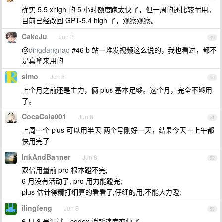
确实 5.5 xhigh 的 5 小时额度跑太快了，但一周的还比较耐用。
目前已经改回 GPT-5.4 high 了，观察观察。
CakeJu
Jun 8
49
@
dingdangnao
#46 b 站一堆发视频这么说的，我也看过，都不
是真拿来用的
simo
Jun 8
50
上个月之前还是主力，俩 plus 基本足够。这个月，完全不够用
了。
CocaCola001
Jun 8
51
上周一个 plus 可以用半天 两个号刚好一天，结果今天一上午都
快用完了
InkAndBanner
Jun 8
52
双倍用量前 pro 根本蹬不完;
6 月没有活动了, pro 用力能蹬完;
plus 估计得精打细算的看看了,仔细的用,不能大力蹬;
ilingfeng
Jun 8
53
6 月 8 号测试。codex 消耗速度变快了