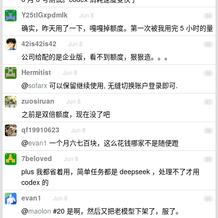
Y25tIGxpdmlk
Jun 8
54
确实，昨天用了一下，嘎嘎掉额度。第一次被我用完 5 小时的量
42is42is42
Jun 8
55
公司给配的是企业版，看不到额度，狠狠造。。。
Hermitist
Jun 8
56
@
sofarx
可以保留继续使用, 无缝切换账户登录即可.
zuosiruan
Jun 8
57
之前是双倍额度，现在没了吧
qf19910623
Jun 8
58
@
evan1
一个月六七百块，这么花钱哪家不是随便蹬
7beloved
Jun 8
59
plus 我都省着用，简单任务都是 deepseek ，处理不了才用
codex 的
evan1
Jun 8
60
@
maolon
#20 是啊，然后又把老模型下架了，服了。