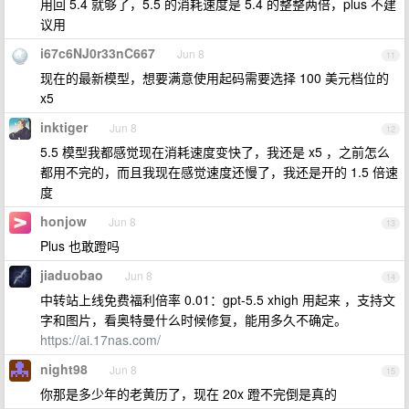
用回 5.4 就够了，5.5 的消耗速度是 5.4 的整整两倍，plus 不建
议用
i67c6NJ0r33nC667
Jun 8
11
现在的最新模型，想要满意使用起码需要选择 100 美元档位的
x5
inktiger
Jun 8
12
5.5 模型我都感觉现在消耗速度变快了，我还是 x5 ，之前怎么
都用不完的，而且我现在感觉速度还慢了，我还是开的 1.5 倍速
度
honjow
Jun 8
13
Plus 也敢蹬吗
jiaduobao
Jun 8
14
中转站上线免费福利倍率 0.01：gpt-5.5 xhigh 用起来 ，支持文
字和图片，看奥特曼什么时候修复，能用多久不确定。
https://ai.17nas.com/
night98
Jun 8
15
你那是多少年的老黄历了，现在 20x 蹬不完倒是真的