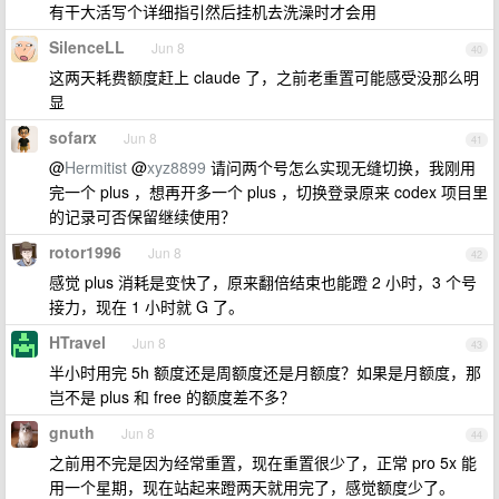
有干大活写个详细指引然后挂机去洗澡时才会用
SilenceLL
Jun 8
40
这两天耗费额度赶上 claude 了，之前老重置可能感受没那么明
显
sofarx
Jun 8
41
@
Hermitist
@
xyz8899
请问两个号怎么实现无缝切换，我刚用
完一个 plus ，想再开多一个 plus ，切换登录原来 codex 项目里
的记录可否保留继续使用？
rotor1996
Jun 8
42
感觉 plus 消耗是变快了，原来翻倍结束也能蹬 2 小时，3 个号
接力，现在 1 小时就 G 了。
HTravel
Jun 8
43
半小时用完 5h 额度还是周额度还是月额度？如果是月额度，那
岂不是 plus 和 free 的额度差不多？
gnuth
Jun 8
44
之前用不完是因为经常重置，现在重置很少了，正常 pro 5x 能
用一个星期，现在站起来蹬两天就用完了，感觉额度少了。