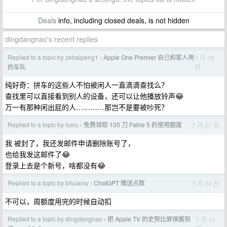
Deals
info, including closed deals, is not hidden
dingdangnao's recent replies
Replied to a topic by zehaipeng1
Apple One Premier 自己和家人用
7 月 28
›
日
的车队
纯好奇：拼车的这些人不怕被闲人一直滴滴查找么？
查找里可以直接看到别人的设备，还可以让他播放铃声😂
万一有那种闲出屁的人…………那岂不是要被吵死？
Replied to a topic by luxiu
免费领取 100 刀 Fable 5 的使用额度
7 月 27 日
›
我 被封了，我还发邮件申请删除账号了，
也给我发这邮件了😂
登录上去是个新号，啥都没有😂
Replied to a topic by bilulanlv
ChatGPT 赠送点数
7 月 24 日
›
不可以，周额度用完的时候自动扣
Replied to a topic by dingdangnao
把 Apple TV 的史努比屏保搬到
7 月 14
›