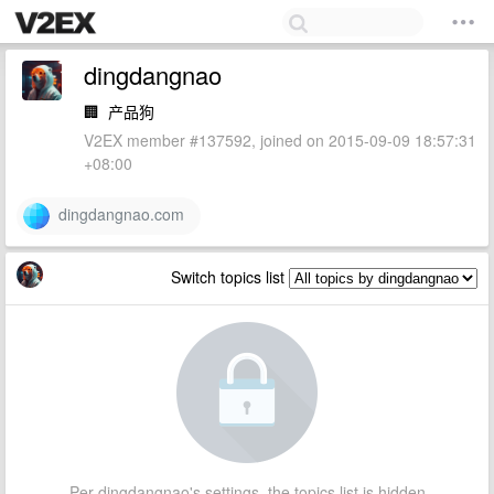
dingdangnao
🏢
产品狗
V2EX member #137592, joined on 2015-09-09 18:57:31
+08:00
dingdangnao.com
Switch topics list
Per dingdangnao's settings, the topics list is hidden