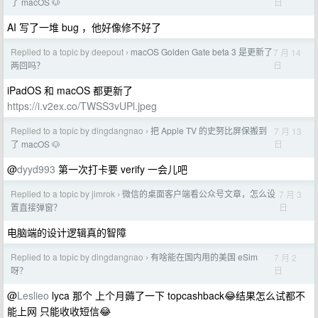
日
了 macOS 🐶
AI 写了一堆 bug ，他好像修不好了
Replied to a topic by deepout
macOS Golden Gate beta 3 是更新了
7 月 14
›
日
两回吗？
iPadOS 和 macOS 都更新了
https://i.v2ex.co/TWSS3vUPl.jpeg
Replied to a topic by dingdangnao
把 Apple TV 的史努比屏保搬到
7 月 13
›
日
了 macOS 🐶
@
dyyd993
第一次打卡要 verify 一会儿吧
Replied to a topic by jimrok
微信的桌面客户端看公众号文章，怎么设
7 月 3
›
日
置直接弹窗？
电脑端的设计逻辑真的智障
Replied to a topic by dingdangnao
有啥能在国内用的美国 eSim
7 月 2
›
日
呀？
@
Leslieo
lyca 那个 上个月薅了一下 topcashback😂结果怎么试都不
能上网 只能收收短信😂