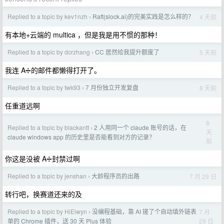
Replied to a topic by kev1nzh
Raft(slock.ai)的完美实践是怎么样的？
4 天前
›
有本地+云端的 multica ，但是我是用不惯的那种！
Replied to a topic by dcrzhang
CC 居然给我提升额度了
5 天前
›
我连 A➗的邮件都懒得打开了。
Replied to a topic by twk93
7 月份独立开发复盘
8 天前
›
任重道远啊
8
Replied to a topic by blackantt
2 人用同一个 claude 账号的话，在
›
天
claude windows app 的历史里是否能看到对方的记录？
前
你这是没被 A➗封禁过啊
Replied to a topic by jenshan
大龄程序员的出路
7 月 29 日
›
转行吧，换赛道还来的及
Replied to a topic by HiElwyn
没编程基础，靠 AI 搓了个自动填外链表
7 月
›
29 日
单的 Chrome 插件，送 30 天 Plus 体验