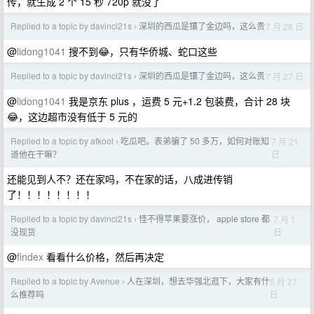
传，就生成 2 个 15 秒 720p 就没了
Replied to a topic by davinci21s
深圳的西瓜是镶了金边吗，这么贵
7 月 28 日
›
@
lidong1041
搜不到😂，只有华侨城、蛇口这些
Replied to a topic by davinci21s
深圳的西瓜是镶了金边吗，这么贵
7 月 27 日
›
@
lidong1041
我是京东 plus ，运费 5 元+1.2 包装费，合计 28 块
😂，这边超市没有低于 5 元的
Replied to a topic by afkool
吃瓜吧。表弟骗了 50 多万，如何对账知
7 月 21
›
日
道他在干嘛？
还能见到人不？还在家吗，不在家的话，八成进传销
了！！！！！！！！
Replied to a topic by davinci21s
怪不得苹果要涨价， apple store 都
7 月 1
›
日
没现货
@
findex
看看什么价格，然后再决定
Replied to a topic by Avenue
人在深圳，想去华强北逛下，大家有什
6 月 27
›
日
么推荐吗