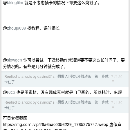
@
bkingfilm
就是不考虑抽卡的情况下都要这么烧钱了。
@
zhouj6039
找教程，课时很长
@
slowgen
你可以尝试一下迁移动作就知道要不要这么长时间了，要
分情况的。有些是几分钟就完成了。
Replied to a topic by davinci21s
想做 AI 漫剧/沙雕动画，第一步就
7 月 30
›
日
卡住了
@
r6cb
也是用素材，没有现成素材就是自己画的，所以耗时、麻烦
Replied to a topic by davinci21s
想做 AI 漫剧/沙雕动画，第一步就
7 月 30
›
日
卡住了
可灵套餐截图
https://img.cdn1.vip/i/6a6aac0356229_1785375747.webp 虚假宣