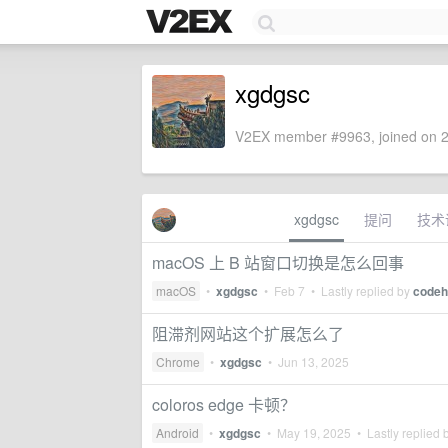
xgdgsc
V2EX member #9963, joined on 2
xgdgsc
提问
技术
macOS 上 B 站窗口切换是怎么回事
macOS
•
xgdgsc
•
Feb 7
• Lastly replied by
codeh
阻滞剂网站这个扩展怎么了
Chrome
•
xgdgsc
•
Jun 13, 2025
coloros edge 卡顿？
Android
•
xgdgsc
•
May 19, 2025
• Lastly replied 