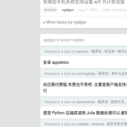
有哪些手机系统支持设置 wifi 为计费连接
Android
•
xgdgsc
•
Aug 7, 2024
• Lastly replied b
More topics by xgdgsc
»
xgdgsc's recent replies
Replied to a topic by
senooo
程序员
有没有一款可
›
›
安卓 appdetox
Replied to a topic by
runninghipp
程序员
有什么比
›
›
向日葵付费版,年费也不贵吧. 主要是客户端支持全,w
行
Replied to a topic by
duanxianze
程序员
抛砖引玉，
›
›
感觉 Python 后端库调用 Julia 数据处理可以,
Replied to a topic by
cnbatch
Android
索尼手机不再
›
›