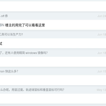
 off 券
Jun 2
LBN
楼主的用完了可以看看这里
程工具可以当生产力?
Jun 1
试
年了，还有人使用精简 windows 镜像吗？
Jun 1
thon 快这么多？
Jun 1
怎么办呢。用鼠过度。轨迹球鼠标和垂直鼠标可行吗？
May 1