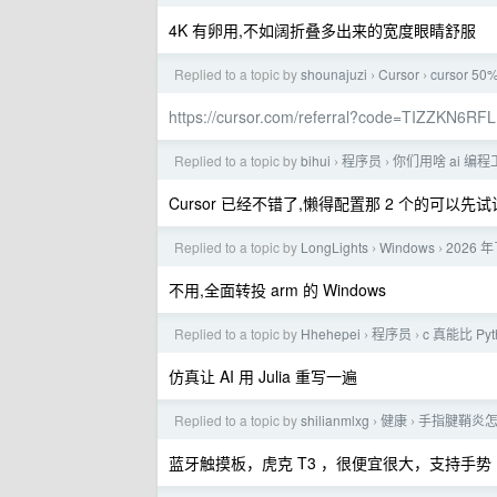
4K 有卵用,不如阔折叠多出来的宽度眼睛舒服
Replied to a topic by
shounajuzi
Cursor
cursor 50%
›
›
https://cursor.com/referral?code=TIZZKN6RF
Replied to a topic by
bihui
程序员
你们用啥 ai 编
›
›
Cursor 已经不错了,懒得配置那 2 个的可以先试
Replied to a topic by
LongLights
Windows
2026 
›
›
不用,全面转投 arm 的 Windows
Replied to a topic by
Hhehepei
程序员
c 真能比 Py
›
›
仿真让 AI 用 Julia 重写一遍
Replied to a topic by
shilianmlxg
健康
手指腱鞘炎
›
›
蓝牙触摸板，虎克 T3 ，很便宜很大，支持手势