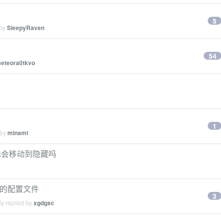
5
 by
SleepyRaven
54
eteora0tkvo
1
 by
minami
图标会移动到隐藏吗
e 一样的配置文件
3
y replied by
xgdgsc