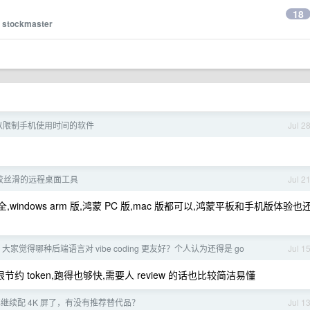
18
y
stockmaster
以限制手机使用时间的软件
Jul 2
较丝滑的远程桌面工具
Jul 2
indows arm 版,鸿蒙 PC 版,mac 版都可以,鸿蒙平板和手机版体验也
大家觉得哪种后端语言对 vibe coding 更友好？个人认为还得是 go
Jul 1
都很节约 token,跑得也够快,需要人 review 的话也比较简洁易懂
继续配 4K 屏了，有没有推荐替代品？
Jul 1