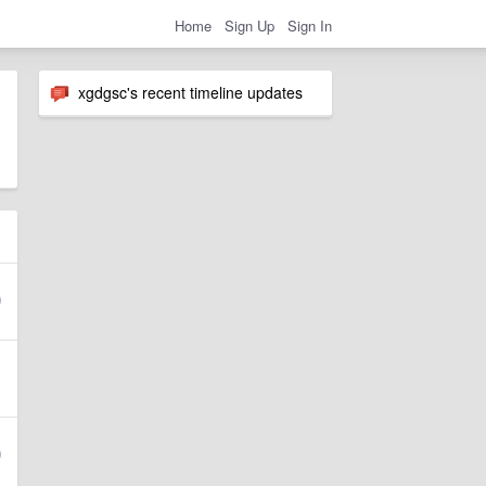
Home
Sign Up
Sign In
xgdgsc's recent timeline updates