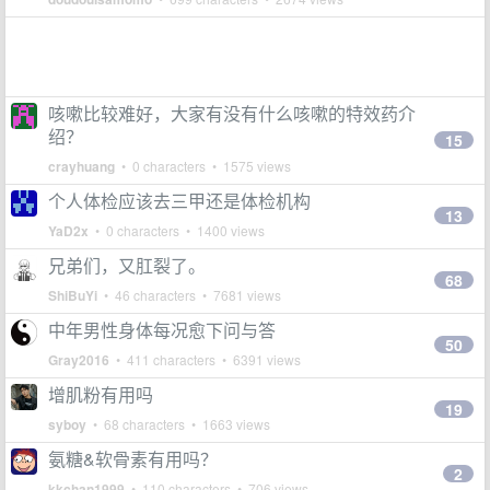
咳嗽比较难好，大家有没有什么咳嗽的特效药介
绍？
15
crayhuang
• 0 characters • 1575 views
个人体检应该去三甲还是体检机构
13
YaD2x
• 0 characters • 1400 views
兄弟们，又肛裂了。
68
ShiBuYi
• 46 characters • 7681 views
中年男性身体每况愈下问与答
50
Gray2016
• 411 characters • 6391 views
增肌粉有用吗
19
syboy
• 68 characters • 1663 views
氨糖&软骨素有用吗？
2
kkchan1999
• 110 characters • 706 views