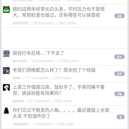
媳妇这两年经常长白头发，平时压力也不是很
大，常规检查也做过，还有哪些可以排查呢
46
zzz22333
• 79 characters • 5425 views
骑自行车后续.....下不去了
81
Sercheif
• 100 characters • 11854 views
老哥们颈椎都怎么样了？周末拍了个核磁
27
0bit0
• 171 characters • 2703 views
上周工作强度过高，鼠标手了，手疼的睡不着
觉，换鼠标能有效果吗？
76
gadore
• 97 characters • 3986 views
你们见过不脱发的人嘛。。。。最近键盘上全是
头发 不知道咋办了
4
clemente
• 1 characters • 1399 views