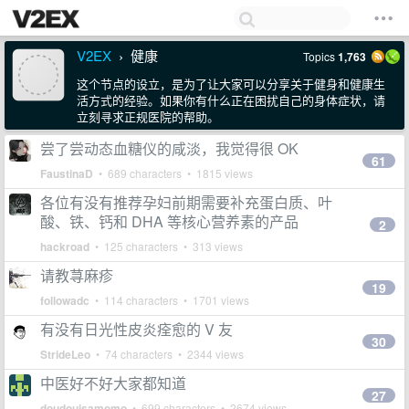
V2EX
健康
Topics
1,763
›
这个节点的设立，是为了让大家可以分享关于健身和健康生
活方式的经验。如果你有什么正在困扰自己的身体症状，请
立刻寻求正规医院的帮助。
尝了尝动态血糖仪的咸淡，我觉得很 OK
61
FaustinaD
• 689 characters • 1815 views
各位有没有推荐孕妇前期需要补充蛋白质、叶
酸、铁、钙和 DHA 等核心营养素的产品
2
hackroad
• 125 characters • 313 views
请教荨麻疹
19
followadc
• 114 characters • 1701 views
有没有日光性皮炎痊愈的 V 友
30
StrideLeo
• 74 characters • 2344 views
中医好不好大家都知道
27
doudouisamomo
• 699 characters • 2674 views