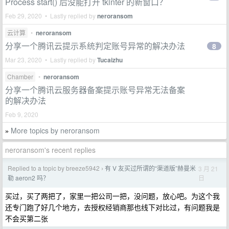
Process start() 后没能打开 tkinter 的新窗口？
Feb 29, 2020 • Lastly replied by
neroransom
云计算
•
neroransom
分享一个腾讯云提示系统判定账号异常的解决办法
8
Mar 23, 2020 • Lastly replied by
Tucaizhu
Chamber
•
neroransom
分享一个腾讯云服务器备案提示账号异常无法备案
的解决办法
Feb 9, 2020
More topics by neroransom
»
neroransom's recent replies
Replied to a topic by breeze5942
有 V 友买过所谓的“渠道版”赫曼米
3 月 21
›
日
勒 aeron2 吗？
买过，买了两把了，家里一把公司一把，没问题，放心吧。为这个我
还专门跑了好几个地方，去授权经销商那也线下对比过，有问题我是
不会买第二张