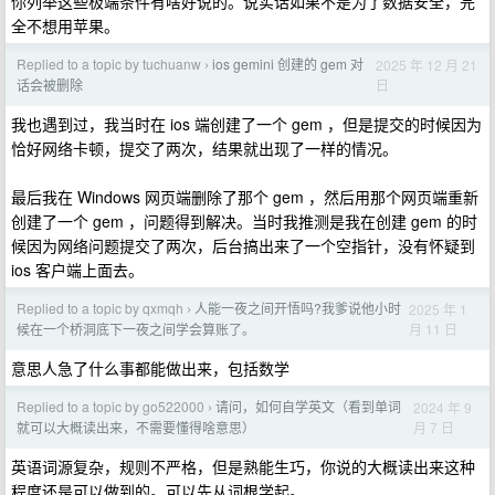
你列举这些极端条件有啥好说的。说实话如果不是为了数据安全，完
全不想用苹果。
Replied to a topic by tuchuanw
ios gemini 创建的 gem 对
2025 年 12 月 21
›
日
话会被删除
我也遇到过，我当时在 ios 端创建了一个 gem ，但是提交的时候因为
恰好网络卡顿，提交了两次，结果就出现了一样的情况。
最后我在 Windows 网页端删除了那个 gem ，然后用那个网页端重新
创建了一个 gem ，问题得到解决。当时我推测是我在创建 gem 的时
候因为网络问题提交了两次，后台搞出来了一个空指针，没有怀疑到
ios 客户端上面去。
Replied to a topic by qxmqh
人能一夜之间开悟吗?我爹说他小时
2025 年 1
›
月 11 日
候在一个桥洞底下一夜之间学会算账了。
意思人急了什么事都能做出来，包括数学
Replied to a topic by go522000
请问，如何自学英文（看到单词
2024 年 9
›
月 7 日
就可以大概读出来，不需要懂得啥意思）
英语词源复杂，规则不严格，但是熟能生巧，你说的大概读出来这种
程度还是可以做到的。可以先从词根学起。