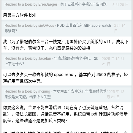
Replied to a topic by ErenJaeger
关于云视听小电视的广告问题
3 月 20 日
›
用第三方软件 bbll
Replied to a topic by sinORcos
PDD 上非百亿补贴的 apple watch
3 月 10
›
日
靠谱吗？
我（为了搭配伯尔金三合一快充）用国补价买了美版的 s11 ，成功下
车，没有盒、表带没了，充电器是原装的没被换
Replied to a topic by Jacefan
年底想给妈妈换个手机， 2k
2025 年 12 月
›
21 日
上下选什么？
可以去夕夕买一款去年款的 oppo reno ，基本降到 2500 的样子，轻
薄好用而且档次中等。
Replied to a topic by mcmug
本以为国产安卓这几年发展替代苹
2025 年 12
›
月 21 日
果没啥大问题，结果令人失望
你要这么说，苹果不能左滑后退（现在有了也没普遍适配，各种混
乱），没法长截图，通话录音不好用，系统自带 pdf 转图片功能清晰
度差，这些难道不是更加反人类吗？