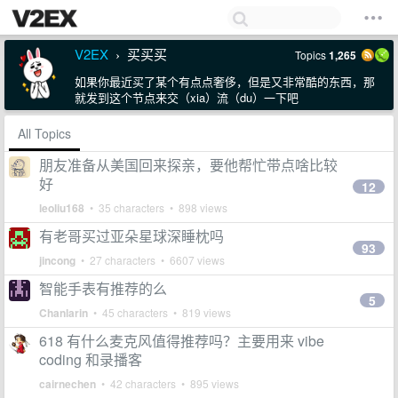
V2EX
买买买
Topics
1,265
›
如果你最近买了某个有点点奢侈，但是又非常酷的东西，那
就发到这个节点来交（xia）流（du）一下吧
All Topics
朋友准备从美国回来探亲，要他帮忙带点啥比较
好
12
leoliu168
• 35 characters • 898 views
有老哥买过亚朵星球深睡枕吗
93
jincong
• 27 characters • 6607 views
智能手表有推荐的么
5
Chanlarin
• 45 characters • 819 views
618 有什么麦克风值得推荐吗？主要用来 vibe
coding 和录播客
cairnechen
• 42 characters • 895 views