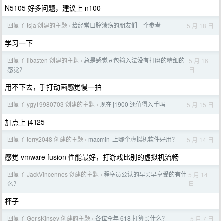
N5105 好多问题，建议上 n100
回复了 tsja 创建的主题
给经常口腔溃疡的朋友们一个参考
5 月 18 日
›
学习一下
回复了 libasten 创建的主题
总是感觉豆包输入法没有打磨的精细的
5 月 16
›
日
感觉？
用不下去，手打动画感觉慢一拍
回复了 ygy19980703 创建的主题
现在 j1900 还值得入手吗
5 月 15 日
›
加点上 j4125
回复了 terry2048 创建的主题
macmini 上哪个虚拟机软件好用？
5 月 14 日
›
感觉 vmware fusion 性能最好，打游戏比别的虚拟机流畅
回复了 JackVincennes 创建的主题
程序员公认的早买早享受的有什
5 月 14
›
日
么？
杯子
回复了 GensKinsey 创建的主题
各位今年 618 打算买什么？
5 月 7 日
›