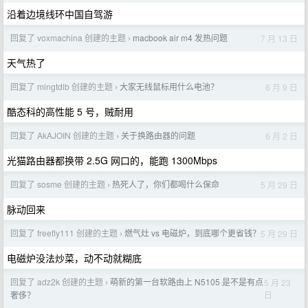
沿着边境线环中国自驾游
回复了 voxmachina 创建的主题
macbook air m4 发热问题
7 月 13 日
›
天气热了
回复了 mingtdlb 创建的主题
大家无线鼠标用什么电池？
6 月 9 日
›
酷态科的高性能 5 号，贼耐用
回复了 AkAJOIN 创建的主题
关于换路由器的问题
6 月 2 日
›
光猫路由器都换带 2.5G 网口的，能跑 1300Mbps
回复了 sosme 创建的主题
热死人了，你们都喝什么保命
5 月 29 日
›
脉动回来
回复了 freefly111 创建的主题
燃气灶 vs 电磁炉，到底哪个更省钱？
5 月 29 日
›
电磁炉没法炒菜，动不动就糊底
回复了 adz2k 创建的主题
萌新的第一台软路由上 N5105 是不是有点
5 月 23
›
日
奢侈？