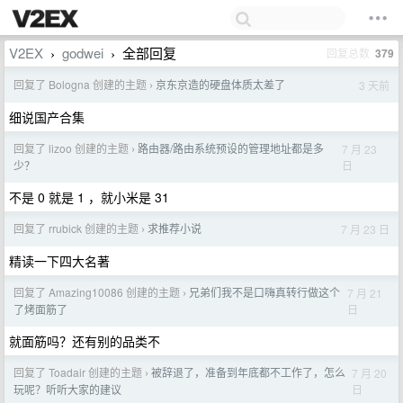
V2EX
godwei
全部回复
回复总数
379
›
›
回复了 Bologna 创建的主题
京东京造的硬盘体质太差了
3 天前
›
细说国产合集
回复了 lizoo 创建的主题
路由器/路由系统预设的管理地址都是多
7 月 23
›
日
少？
不是 0 就是 1 ，就小米是 31
回复了 rrubick 创建的主题
求推荐小说
7 月 23 日
›
精读一下四大名著
回复了 Amazing10086 创建的主题
兄弟们我不是口嗨真转行做这个
7 月 21
›
日
了烤面筋了
就面筋吗？还有别的品类不
回复了 Toadair 创建的主题
被辞退了，准备到年底都不工作了，怎么
7 月 20
›
日
玩呢？听听大家的建议