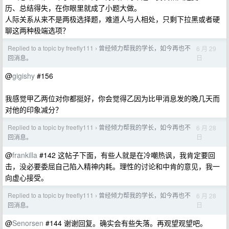
历、总结得失，在你眼里就成了小题大做。
人际关系从来不是两极选择题，难道人与人相处，只剩下拉黑或者硬
聊这两种极端选项？
Replied to a topic by freefly111
曾经倾力帮我的学长，如今再也不
6 月 29
›
日
回消息。
@
gigishy
#156
我感觉甲乙两位对你都挺好，你会觉得乙因为比甲消息发的晚几天而
对他的印象减分？
Replied to a topic by freefly111
曾经倾力帮我的学长，如今再也不
6 月 28
›
日
回消息。
@
frankilla
#142 这帖子下面，有些人就是在冷嘲热讽，我肯定要回
击，没必要委屈自己陷入精神内耗。理性的讨论和中肯的意见，我一
向虚心接受。
Replied to a topic by freefly111
曾经倾力帮我的学长，如今再也不
6 月 28
›
日
回消息。
@
Senorsen
#144 谢谢回复。确实会有些失落。再观望观望吧。