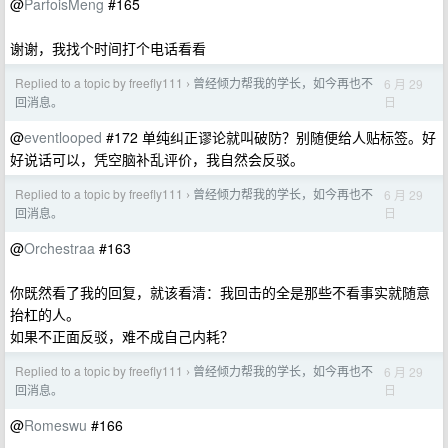
@
ParfoisMeng
#165
谢谢，我找个时间打个电话看看
Replied to a topic by freefly111
曾经倾力帮我的学长，如今再也不
6 月 29
›
日
回消息。
@
eventlooped
#172 单纯纠正谬论就叫破防？别随便给人贴标签。好
好说话可以，凭空脑补乱评价，我自然会反驳。
Replied to a topic by freefly111
曾经倾力帮我的学长，如今再也不
6 月 29
›
日
回消息。
@
Orchestraa
#163
你既然看了我的回复，就该看清：我回击的全是那些不看事实就随意
抬杠的人。
如果不正面反驳，难不成自己内耗？
Replied to a topic by freefly111
曾经倾力帮我的学长，如今再也不
6 月 29
›
日
回消息。
@
Romeswu
#166