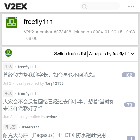
freefly111
V2EX member #673408, joined on 2024-01-26 15:19:03
+08:00
Switch topics list
生活
•
freefly111
曾经倾力帮我的学长，如今再也不回消息。
182
Jul 2 • Lastly replied by
Tory12138
生活
•
freefly111
大家会不会反复回忆已经过去的小事，想着“当时如
73
果这样做就好了”？
Jun 8 • Lastly replied by
stdout
问与答
•
freefly111
耐克天马座（Pegasus）41 GTX 防水跑鞋使用一
4