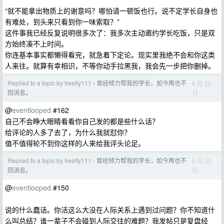
“就不能拿出物质上的谢意吗？哪怕请一顿饭也行。说不定学长自身也
有难处，到头来只看到你一味索取？”
这件事我已经反复说明很多次了：我多次主动邀约学长吃饭，只是双
方始终凑不上时间。
你连基本事实都懒得看完，就急着下定论。现实里我绝不会和你这类
人来往。就算有幸相识，不等你动手拉黑我，我会先一步把你删掉。
Replied to a topic by freefly111
曾经倾力帮我的学长，如今再也不
6 月 29
›
日
回消息。
@
eventlooped
#162
自己不会睁大眼睛看看你自己发的都是些什么话？
给评论的人多了去了，为什么我就怼你？
值不值得轮不到你这样的人来给我评头论足。
Replied to a topic by freefly111
曾经倾力帮我的学长，如今再也不
6 月 29
›
日
回消息。
@
eventlooped
#150
说的什么蠢话。你活这么大没在人际关系上遇到过问题？你不知道什
么叫总结？谁一辈子不会碰到人际交往的难题？我发帖只是复盘经