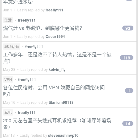
年意外进水😮
Jun 1 • Lastly replied by
freefly111
生活
•
freefly111
燃气灶 vs 电磁炉，到底哪个更省钱？
93
Jun 1 • Lastly replied by
Oscar1994
职场话题
•
freefly111
工作多年，还是改不了待人热情，这是不是一个缺
119
点？
May 28 • Lastly replied by
kelvin_fly
VPN
•
freefly111
各位住民宿时，会用 VPN 隐藏自己的网络访问
1
吗？
May 16 • Lastly replied by
titanium98118
耳机
•
freefly111
200 元左右国产头戴式耳机求推荐（咖啡厅降噪场
14
景）
Mar 13 • Lastly replied by
stevenashmvp10