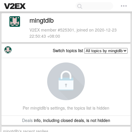
mingtdlb
V2EX member #525301, joined on 2020-12-23
22:50:43 +08:00
Switch topics list
Per mingtdlb's settings, the topics list is hidden
Deals
info, including closed deals, is not hidden
mingtdlb's recent replies