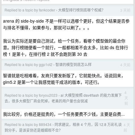
Replied to a topic by fankcoder
大模型排行榜到底哪个权威？
3 天前
›
arena 的 side-by-side 不是一样可以选哪个更好，但这个结果是否参
与排名不懂得，如果参与，那就可以刷了。。。
我认为实际还是要自己测试，给一个任务，看哪个模型做的最合你
意。排行榜随便看一个就行，一般都相差不会太多，比如 ds 在排行
榜 1 是第十，在排行榜 2 就不会跑到第 30 去
Replied to a topic by ggp1ot2
智谱的模型到底怎么样
4 天前
›
智谱就是吃相难看，友商只要发新版了，它就能快点。话说回来，
glm5.2 是第一个让我感觉能干成活的版本，可还行。
4
Replied to a topic by foryou2023
ai 大模型按照 dsv4flash 的能力发展下
›
天
去，很多大模型厂商会死掉，老美的用户量也会锐减
前
我比较穷，价格还是挺贵的，一个任务要费不少钱，主要是自费...
Replied to a topic by 889434
同求建议，相亲 4 个月，因 12.8 万彩礼谈
4 天
›
前
到分手，是该妥协还是婚姻观不合？