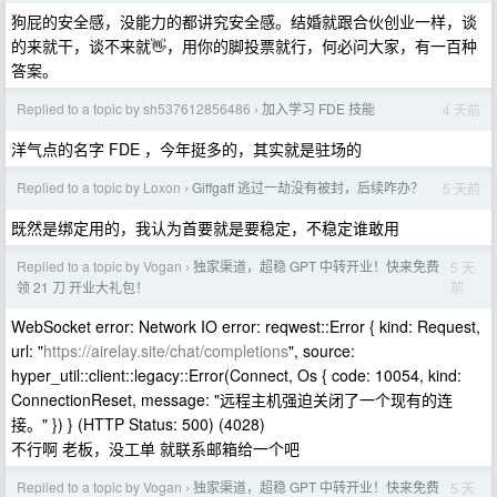
狗屁的安全感，没能力的都讲究安全感。结婚就跟合伙创业一样，谈
的来就干，谈不来就👋，用你的脚投票就行，何必问大家，有一百种
答案。
Replied to a topic by sh537612856486
加入学习 FDE 技能
4 天前
›
洋气点的名字 FDE ，今年挺多的，其实就是驻场的
Replied to a topic by Loxon
Giffgaff 逃过一劫没有被封，后续咋办？
5 天前
›
既然是绑定用的，我认为首要就是要稳定，不稳定谁敢用
Replied to a topic by Vogan
独家渠道，超稳 GPT 中转开业！快来免费
5 天
›
前
领 21 刀 开业大礼包！
WebSocket error: Network IO error: reqwest::Error { kind: Request,
url: "
https://airelay.site/chat/completions
", source:
hyper_util::client::legacy::Error(Connect, Os { code: 10054, kind:
ConnectionReset, message: "远程主机强迫关闭了一个现有的连
接。" }) } (HTTP Status: 500) (4028)
不行啊 老板，没工单 就联系邮箱给一个吧
Replied to a topic by Vogan
独家渠道，超稳 GPT 中转开业！快来免费
5 天
›