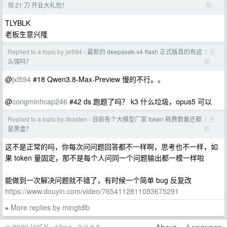
前
领 21 刀 开业大礼包！
TLYBLK
老板生意兴隆
Replied to a topic by jxl594
最新的 deepseek-v4-flash 正式版真的有这
7 天
›
前
么强吗？
@
jxl594
#18 Qwen3.8-Max-Preview 慢的不行。。
@
congminhcap246
#42 ds 跑题了吗？ k3 什么垃圾，opus5 可以
Replied to a topic by libasten
目前各个大模型厂家 token 耗费数量还都
7 天
›
前
是黑盒？
这不是正常的吗，你每次问问题回答都不一样啊，思考也不一样，如
果 token 量固定，那不是每个人问同一个问题输出都一模一样啦
能做到一次解决问题就不错了，有时候一个简单 bug 反复改
https://www.douyin.com/video/7654112811093675291
More replies by mingtdlb
»