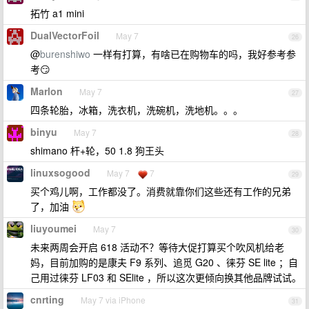
拓竹 a1 mini
DualVectorFoil
May 7
26
@
burenshiwo
一样有打算，有啥已在购物车的吗，我好参考参
考😏
Marlon
May 7
27
四条轮胎，冰箱，洗衣机，洗碗机，洗地机。。。
binyu
May 7
28
shimano 杆+轮，50 1.8 狗王头
linuxsogood
May 7
7
29
买个鸡儿啊，工作都没了。消费就靠你们这些还有工作的兄弟
了，加油
liuyoumei
May 7
30
未来两周会开启 618 活动不？等待大促打算买个吹风机给老
妈，目前加购的是康夫 F9 系列、追觅 G20 、徕芬 SE lite ；自
己用过徕芬 LF03 和 SElite ，所以这次更倾向换其他品牌试试。
cnrting
May 7 via iPhone
31