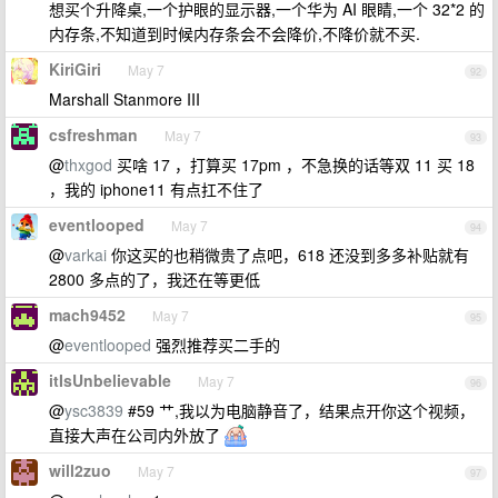
想买个升降桌,一个护眼的显示器,一个华为 AI 眼睛,一个 32*2 的
内存条,不知道到时候内存条会不会降价,不降价就不买.
KiriGiri
May 7
92
Marshall Stanmore III
csfreshman
May 7
93
@
thxgod
买啥 17 ，打算买 17pm ，不急换的话等双 11 买 18
，我的 iphone11 有点扛不住了
eventlooped
May 7
94
@
varkai
你这买的也稍微贵了点吧，618 还没到多多补贴就有
2800 多点的了，我还在等更低
mach9452
May 7
95
@
eventlooped
强烈推荐买二手的
itIsUnbelievable
May 7
96
@
ysc3839
#59 艹,我以为电脑静音了，结果点开你这个视频，
直接大声在公司内外放了
will2zuo
May 7
97