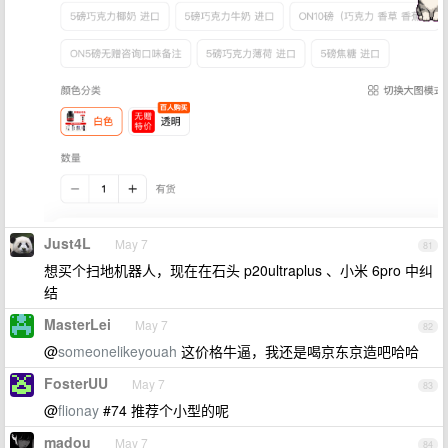
Just4L
May 7
81
想买个扫地机器人，现在在石头 p20ultraplus 、小米 6pro 中纠
结
MasterLei
May 7
82
@
someonelikeyouah
这价格牛逼，我还是喝京东京造吧哈哈
FosterUU
May 7
83
@
flionay
#74 推荐个小型的呢
madou
May 7
84