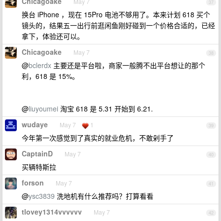
Chicagoake
May 7
37
换台 iPhone ，现在 15Pro 电池不够用了。本来计划 618 买个
镜头的，结果五一出行前逛闲鱼刚好碰到一个价格合适的，已经
拿下，体验还可以。
Chicagoake
May 7
38
@
bclerdx
主要还是平台啦，商家一般腾不出平台想让的那个
利，618 是 15%。
@
liuyoumei
淘宝 618 是 5.31 开始到 6.21.
wudaye
May 7
1
39
今年第一次感觉到了真实的就业危机，不敢剁手了
CaptainD
May 7
40
买辆特斯拉
forson
May 7
41
@
ysc3839
洗地机有什么推荐吗？打算看看
tlovey1314vvvvvv
May 7
42