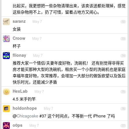
比起买，我更想把一些杂物清理出来，该卖该送都处理掉，感觉
这些杂物用不上，扔了可惜，留着占地方又闹心。
saranz
May 7
72
女装
Croow
May 7
73
杯子
flionay
May 7
74
推荐大家一个情侣/夫妻年度好物，洗碗机！ 还有别觉得非得买
房才能买那种大型的洗碗机，租房买一个小型的洗碗机也是家庭
幸福年度好物，灰常推荐，会增加一大部分的做饭欲望以及饭后
快乐时光，还能减少矛盾
HexLab
May 7
75
4.5 米手钓竿
holdonhope
May 7
76
@
Chicagoake
#37 这个时间点，不等新一代 iPhone 了吗
o0ps
May 7
77