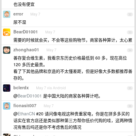
也没有便宜
error
May 7
32
尿不湿
BearD01001
May 7
33
需要的时候就会买，不会等这些购物节，商家各种算计，太心累
zhonghao01
May 7
34
善存复合维生素，我看京东历史价格最低到 60 多，现在高位
120 多历史最贵。
看了下其他品牌和京造的不太懂差距，但是好像大多数都推荐善
存的。
bclerdx
May 7 via Android
35
@
BearD01001
是中国大陆的商家各种算计吧。
fionasit007
May 7
36
@
EthanCN
#20 请问像电视这种贵重家电，你是在拼多多买的
话实在官方店还是类似那种第三方帮你低价代购的哇，这两种情
况有售后吗还是你不考虑售后的情况