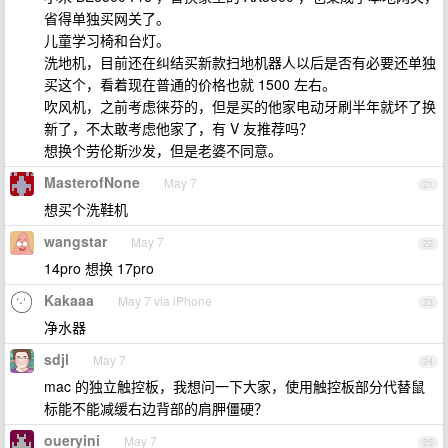
省得单独买网关了。
儿童学习椅和台灯。
洗地机，目前还在纠结买新款扫地机器人以后是否有必要还单独
买这个，看着现在普通的价格也就 1500 左右。
吹风机，之前考虑徕芬的，但是买的他家电动牙刷半年就坏了换
新了，不太敢考虑他家了，有 V 友推荐吗？
想换个劳伦斯沙发，但是老婆不同意。
MasterofNone
May 7
21
想买个洗鞋机
wangstar
May 7
22
14pro 想换 17pro
Kakaaa
May 7 via iPhone
23
净水器
sdjl
May 7
24
mac 的独立触控板，我想问一下大家，使用触控板部分代替鼠
标能不能减缓右边背部的肩胛僵硬？
oueryini
May 7
25