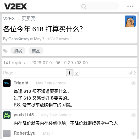
V2EX
买买买
›
各位今年 618 打算买什么？
By
GensKinsey
at May 7 · 12817 views
购买
商品
141 replies
•
2026-07-01 06:10:29 +08:00
Page 1
1
of 2
2
Trigold
May 7 via Android
1
每逢 618 都不知道要买什么，
过了 618 又感觉好多要买的。
P.S. 没有提前放购物车的习惯。
ysxb1145
May 7 via Android
2
内存降价就买内存装新电脑，不降价就继续等空中飞人
RobertLyu
May 7
3