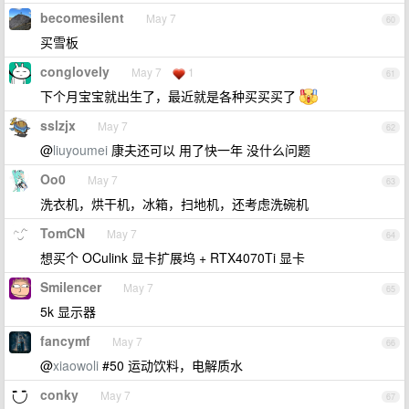
becomesilent
May 7
60
买雪板
conglovely
May 7
1
61
下个月宝宝就出生了，最近就是各种买买买了
sslzjx
May 7
62
@
liuyoumei
康夫还可以 用了快一年 没什么问题
Oo0
May 7
63
洗衣机，烘干机，冰箱，扫地机，还考虑洗碗机
TomCN
May 7
64
想买个 OCulink 显卡扩展坞 + RTX4070Ti 显卡
Smilencer
May 7
65
5k 显示器
fancymf
May 7
66
@
xiaowoli
#50 运动饮料，电解质水
conky
May 7
67