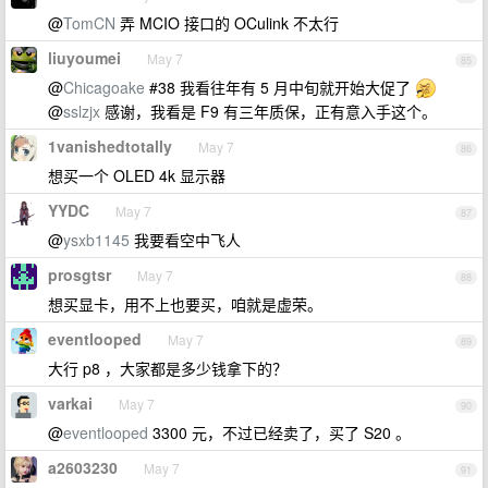
@
TomCN
弄 MCIO 接口的 OCulink 不太行
liuyoumei
May 7
85
@
Chicagoake
#38 我看往年有 5 月中旬就开始大促了
@
sslzjx
感谢，我看是 F9 有三年质保，正有意入手这个。
1vanishedtotally
May 7
86
想买一个 OLED 4k 显示器
YYDC
May 7
87
@
ysxb1145
我要看空中飞人
prosgtsr
May 7
88
想买显卡，用不上也要买，咱就是虚荣。
eventlooped
May 7
89
大行 p8 ，大家都是多少钱拿下的？
varkai
May 7
90
@
eventlooped
3300 元，不过已经卖了，买了 S20 。
a2603230
May 7
91