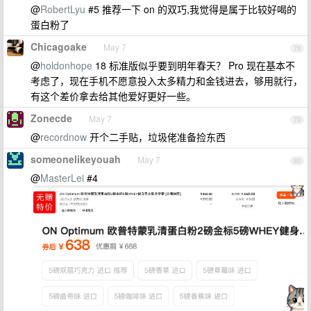
@
RobertLyu
#5 推荐一下 on 的双巧,我觉得是属于比较好喝的
蛋白粉了
Chicagoake
May 7
78
@
holdonhope
18 标准版似乎要到明年春天？ Pro 现在基本不
考虑了，现在手机不愿意投入太多精力和金钱进去，够用就行，
有这个差价拿去给其他爱好更好一些。
Zonecde
May 7
79
@
recordnow
开个二手贴，垃圾佬准备捡东西
someonelikeyouah
May 7
80
@
MasterLei
#4