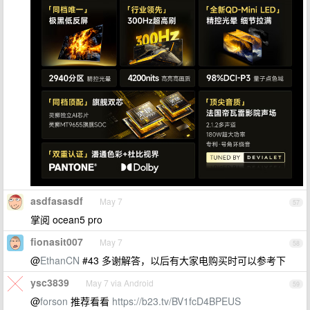
asdfasasdf
May 7
57
掌阅 ocean5 pro
fionasit007
May 7
58
@
EthanCN
#43 多谢解答，以后有大家电购买时可以参考下
ysc3839
May 7 via Android
59
@
forson
推荐看看
https://b23.tv/BV1fcD4BPEUS