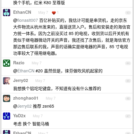
换个手机，红米 K80 至尊版
EthanCN
May 7
1
43
@
fionasit007
百亿补贴买的，我估计可能是串货机，走的京东
大件物流从杭州发来的，直接送货入户。售后和安装走的海信官
方统一体系。因为之前没买过 85 的电视，收到货以后开关机有
类似于继电器微动开关的声音，我还找了次售后，就是海信官方
那边售后联系的我，声音的话确实是继电器的声音，85 寸电视
功率较大了得用继电器。
Razio
May 7
44
@
EthanCN
#20 虽然但是，徕芬做吹风机起家的
Jerry02
May 7
45
我想换个铝坨坨键盘，不知道有没有什么推荐的
zhonghao01
May 7
46
@
Jerry02
推荐 zen65
YaD2x
May 7
47
考虑 换个 智能马桶
EthanCN
May 7
48