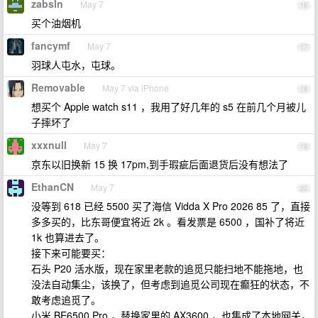
zabsln
May 7
16
买个油烟机
fancymf
May 7
17
羽球人屯水，屯球。
Removable
May 7 via iPhone
18
想买个 Apple watch s11 ，我用了好几年的 s5 在前几个月被儿
子摔坏了
xxxnull
May 7
19
京东以旧换新 15 换 17pm,到手瑕疵后面退货后没有想法了
EthanCN
May 7
20
没等到 618 已经 5500 买了海信 Vidda X Pro 2026 85 了，直接
多多买的，比东哥便宜将近 2k 。看发票是 6500 ，国补了将近
1k 也算进去了。
接下来可能要买：
石头 P20 活水版，现在家里老款的追觅只能扫地不能拖地，也
没法自动集尘，该换了，但考虑到追觅公司现在癫狂的状态，不
敢考虑追觅了。
小米 BE6500 Pro ，替换家里的 AX3600 ，也集成了本地网关，