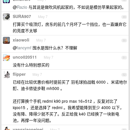
@
Razio
与其说是做吹风机起家的，不如说是模仿苹果起家的。
SURA907
May 7
49
打算买个吸顶灯，房东的前几个月坏了一个挡位，也一直嫌弃它
的亮度不太够
xiaowoli
May 7
50
@
fancymf
囤水是囤什么水？不理解
unco020511
May 7
51
没有什么特别想买的
flipper
May 7
52
已经在比较优惠价格时提前买了 羽毛球拍战戟 6000 、米诺地尔
酊、迪卡侬徒步鞋 mh500 。
还打算换个手机 redmi k90 pro max 16+512 ，反复对比了
iqoo15 ，还是选择了 redmi 。我希望能降到至少 4000 以下，
没有降、降得少就不买了。反正给我 k40 已经换了一块新电
池，再撑一年没问题。
yangxiaopeipei
May 7