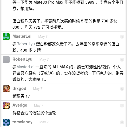
等一下华为 Mate80 Pro Max 能不能掉到 5999 ，毕竟有个生日
券，想用掉。
蛋白粉昨天买了，毕竟前几次买的时候 5 磅的也是 700 多快
800 ，昨天 772 元可以接受。
MasterLei
May 7
4
@
RobertLyu
蛋白粉都这么贵了吗，去年囤的京东京造的蛋白
粉，400 多 5 磅
RobertLyu
May 7
5
@
MasterLei
一直吃的 ALLMAX 的，感觉可溶性比较好。个人
建议只吃原味（无味道）的，实在没货考虑一下巧克力的，别买
香草的，太难喝了。
thxgod
May 7
6
犹豫买 17
Avedge
May 7
7
价格合适的话就买个渔轮
tomclancy
May 7
8