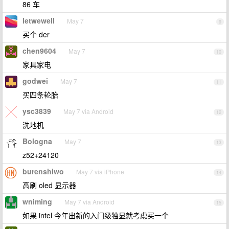
86 车
letwewell
May 7
9
买个 der
chen9604
May 7
10
家具家电
godwei
May 7
11
买四条轮胎
ysc3839
May 7 via Android
12
洗地机
Bologna
May 7
13
z52+24120
burenshiwo
May 7 via iPhone
14
高刷 oled 显示器
wniming
May 7 via Android
15
如果 intel 今年出新的入门级独显就考虑买一个