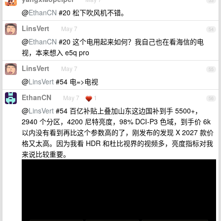
53
@
EthanCN
#20 松下吹风机不错。
LinsVert
May 7
54
@
EthanCN
#20 这个电用起来如何？我自己也在看海信的电
视，本来想入 e5q pro
LinsVert
May 7
55
@
LinsVert
#54 电=>电视
EthanCN
May 7
1
56
@
LinsVert
#54 百亿补贴上叠加山东这边国补到手 5500+，
2940 个分区，4200 尼特亮度，98% DCI-P3 色域，到手价 6k
以内没有看到再比这个参数高的了，刚发布的发现 X 2027 款价
格又太高。因为我看 HDR 和杜比视界的视频多，亮度指标对我
来说比较重要。