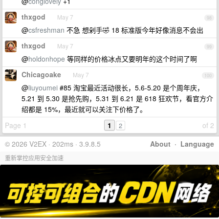
@
conglovely
+1
thxgod
May 7
98
@
csfreshman
不急 想剁手🤣 18 标准版今年好像消息不会出
thxgod
May 7
99
@
holdonhope
等同样的价格冰点又要明年的这个时间了啊
Chicagoake
May 7
100
@
liuyoumei
#85 淘宝最近活动很长，5.6-5.20 是个周年庆，
5.21 到 5.30 是抢先购，5.31 到 6.21 是 618 狂欢节，看官方介
绍都是 15%，最近就可以关注下价格了。
Page 1
1
of 2
2
© 2026 V2EX · 202ms · 3.9.8.5
About
·
Language
重新掌控应用安全加速