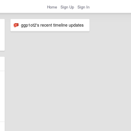
Home
Sign Up
Sign In
ggp1ot2's recent timeline updates