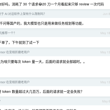
个你好吗，消耗了 30 个请求😂20 刀一个月看起来只够 review 一次代码
re 对于 AI 对话软件上架有什么限制吗？
Jun 
k ，千问等国产的，我大模型也只是用来做任务规划等功能，
耳机推荐一个？
May 1
京东下单了，下午就到了试一下
rsor 在变相折磨老用户
May 1
为啥只要每次 token 量一大，后面的请求就全部超时。。
rsor 在变相折磨老用户
May 1
只要 token 数量超过大几百万，后面的请求就一定会失败？
？
May 