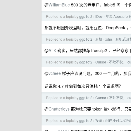
@
WilliamBlue
500 次的老用户，fable5 问一
Replied to a topic by
ggp1ot2
iDev
苹果 Appsto
›
›
那就不用国外模型呗，就用豆包、DeepSee
Replied to a topic by
ggp1ot2
耳机
xdm，耳机式
›
›
@
ATK
确实，居然都推荐 freeclip2 ，已经
Replied to a topic by
ggp1ot2
Cursor
不吐不快， cu
›
›
@
vcfeee
梯子应该没问题，200 一个月的，那我
话说你 4.7 咋做到每次只消耗 1 个请求啊？
Replied to a topic by
ggp1ot2
Cursor
不吐不快， cu
›
›
@
Chatterleys
那为啥只要 token 量小就行，
Replied to a topic by
ggp1ot2
投资
闪迪还可以买吗
›
›