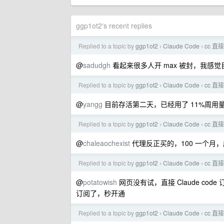
ggp1ot2's recent replies
Replied to a topic by
ggp1ot2
Claude Code
cc 直
›
›
@
sadudgh
看起来很多人开 max 被封，我感觉目
Replied to a topic by
ggp1ot2
Claude Code
cc 直
›
›
@
yangg
目前存活第二天，已经用了 11%周用
Replied to a topic by
ggp1ot2
Claude Code
cc 直
›
›
@
chaleaochexist
代理反正买的，100 一个月，
Replied to a topic by
ggp1ot2
Claude Code
cc 直
›
›
@
potatowish
网页没有试，直接 Claude cod
订阅了，秒开通
Replied to a topic by
ggp1ot2
Claude Code
cc 直
›
›