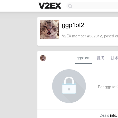
ggp1ot2
V2EX member #382312, joined on
ggp1ot2
提问
技
Per ggp1ot2'
Deals
info,