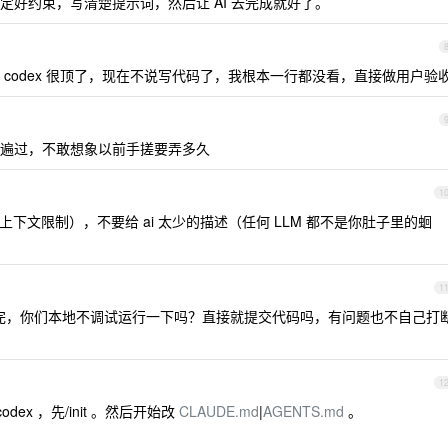
好约束，写清楚提示词，然后让 AI 去完成就好了。
codex 很顶了，现在不说写代码了，我根本一行都没看，直接做用户验
遍过，不敢想象以前手搓要弄多久
1
都有上下文限制），不要给 ai 太少的描述（任何 LLM 都不是你肚子里的蛔
1
i 写完，你们本地不调试运行一下吗？直接就提交代码吗，有问题也不自己打
1
codex ，先/init 。然后开始改
CLAUDE.md
|
AGENTS.md
。