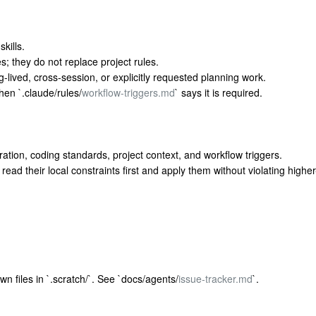
skills.
s; they do not replace project rules.
ng-lived, cross-session, or explicitly requested planning work.
hen `.claude/rules/
workflow-triggers.md
` says it is required.
oration, coding standards, project context, and workflow triggers.
 read their local constraints first and apply them without violating higher
n files in `.scratch/`. See `docs/agents/
issue-tracker.md
`.