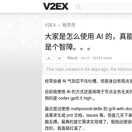
V2EX
程序员
›
大家是怎么使用 AI 的，
是个智障。。。
AItsuki
·
Jun 5
· 16444 views
This topic created in 64 days ago, the infor
经常会被 AI 气到忍不住吐槽，但是身边有观点
目前我使用 AI 的方式还是局限于写点业务无关
用的是 codex gpt5.5 high 。
最近尝试使用 mattpocock/skills 的 gril
该需求生成 prd 文档，issues 等。但是
脑互搏。最典的是它需求实现错了，我指出错误
改的，我直接红温了...