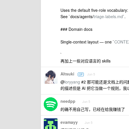
Uses the default five-role vocabulary:
See `docs/agents/
triage-labels.md
`.
### Domain docs
Single-context layout — one `
CONTE
`
再加上一些对应语言的 skills
AItsuki
Jun 5
OP
@
loryyang
#2 那可能还是文档上的问题，
的描述但是 AI 把它当做一个规则，我
needpp
Jun 5
的确不用自己写，已经在给我赚钱了
evamayy
Jun 5