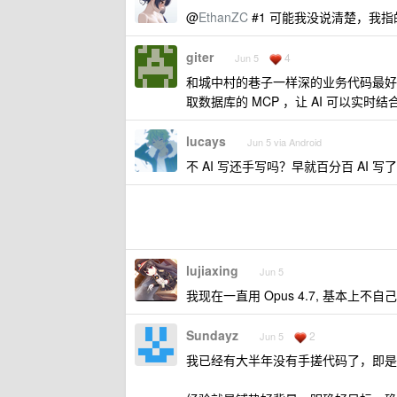
@
EthanZC
#1 可能我没说清楚，我
giter
4
Jun 5
和城中村的巷子一样深的业务代码最好主
取数据库的 MCP ，让 AI 可以实时
lucays
Jun 5 via Android
不 AI 写还手写吗？早就百分百 AI
lujiaxing
Jun 5
我现在一直用 Opus 4.7, 基本上不
Sundayz
2
Jun 5
我已经有大半年没有手搓代码了，即是很