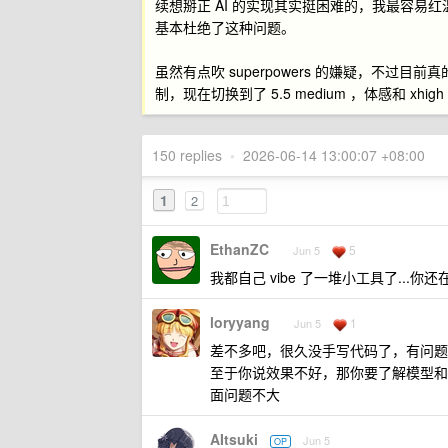
续想掰正 AI 的实现其实挺困难的，我最容易红温
基本杜绝了这种问题。
虽然有点吹 superpowers 的嫌疑，不过目前真
制，现在切换到了 5.5 medium ，体感和 xh
150 replies
•
2026-06-14 13:00:07 +08:00
1
2
EthanZC
5
Jun 5
我都自己 vibe 了一堆小工具了...你
loryyang
1
Jun 5
差不多吧，很久没手写代码了，有问题
至于你说效果不好，那你要了解模型和 a
面问题不大
AItsuki
Jun 5
OP