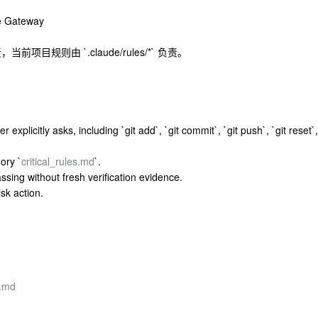
e Gateway
前项目规则由 `.claude/rules/*` 负责。
 explicitly asks, including `git add`, `git commit`, `git push`, `git reset`,
ory `
critical_rules.md
`.
assing without fresh verification evidence.
isk action.
t.md