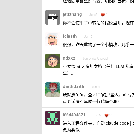
经验就是铺垫好背景、明确好目标、确定
jettzhang
1
Jun 5
你不会使用了中转站的假模型吧，现在 
fciasth
Jun 5
很强，昨天重构了一个小模块，几乎一
ndxxx
Jun 5 via Android
不要给 ai 太多的文档（任何 LLM 
虫）。
darthdarth
Jun 5
我就想问问，全 ai 写的那些人，a
点调试吗？真就一行代码不写？
l864494871
2
Jun 5
进入工程文件夹，启动 claude code | 
改为类似