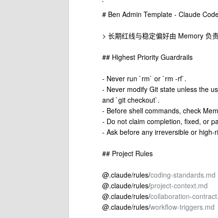
`
# Ben Admin Template - Claude Cod
> 长期红线与稳定偏好由 Memory 负责，当
## Highest Priority Guardrails
- Never run `rm` or `rm -rf`.
- Never modify Git state unless the user
and `git checkout`.
- Before shell commands, check Mem
- Do not claim completion, fixed, or p
- Ask before any irreversible or high-r
## Project Rules
@.claude/rules/
coding-standards.md
@.claude/rules/
project-context.md
@.claude/rules/
collaboration-contrac
@.claude/rules/
workflow-triggers.md