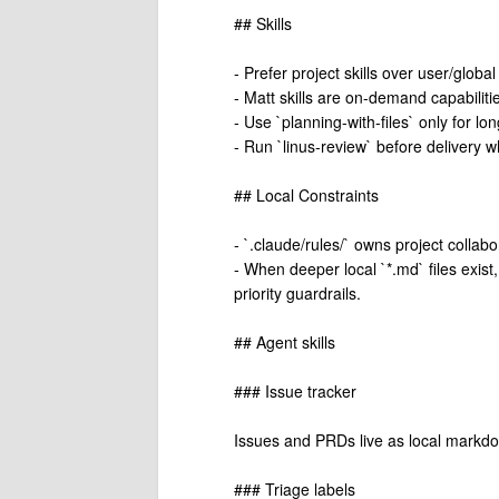
## Skills
- Prefer project skills over user/global 
- Matt skills are on-demand capabilitie
- Use `planning-with-files` only for lo
- Run `linus-review` before delivery w
## Local Constraints
- `.claude/rules/` owns project collab
- When deeper local `*.md` files exist,
priority guardrails.
## Agent skills
### Issue tracker
Issues and PRDs live as local markdow
### Triage labels