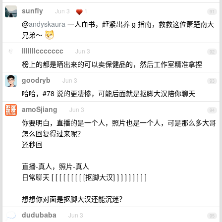
sunfly
Jun 3
1
91
@
andyskaura
一人血书，赶紧出养 g 指南，救救这位萧楚南大
兄弟～
lllllllccccccc
Jun 3
92
榜上的都是晒出来的可以卖保健品的，然后工作室精准拿捏
goodryb
Jun 3
93
哈哈，#78 说的更凄惨，可能后面就是抠脚大汉陪你聊天
amoSjiang
Jun 3
94
你要明白，直播的是一个人，照片也是一个人，可是那么多大哥
怎么回复得过来呢？
还秒回
直播-真人，照片-真人
日常聊天 [ [ [ [ [ [ [ [ [抠脚大汉] ] ] ] ] ] ] ] ]
想想你对面是抠脚大汉还能沉迷？
dudubaba
Jun 3
95