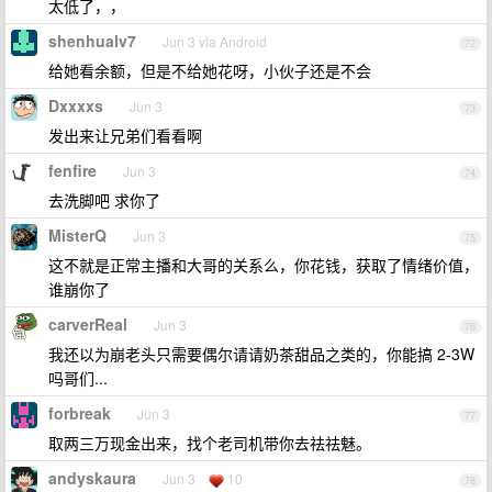
太低了，，
shenhualv7
Jun 3 via Android
72
给她看余额，但是不给她花呀，小伙子还是不会
Dxxxxs
Jun 3
73
发出来让兄弟们看看啊
fenfire
Jun 3
74
去洗脚吧 求你了
MisterQ
Jun 3
75
这不就是正常主播和大哥的关系么，你花钱，获取了情绪价值，
谁崩你了
carverReal
Jun 3
76
我还以为崩老头只需要偶尔请请奶茶甜品之类的，你能搞 2-3W
吗哥们...
forbreak
Jun 3
77
取两三万现金出来，找个老司机带你去祛祛魅。
andyskaura
Jun 3
10
78