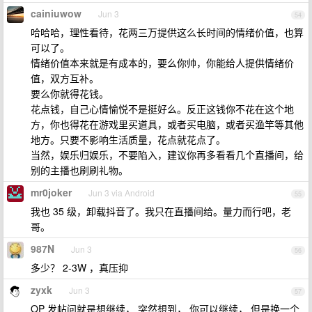
cainiuwow
Jun 3
54
哈哈哈，理性看待，花两三万提供这么长时间的情绪价值，也算
可以了。
情绪价值本来就是有成本的，要么你帅，你能给人提供情绪价
值，双方互补。
要么你就得花钱。
花点钱，自己心情愉悦不是挺好么。反正这钱你不花在这个地
方，你也得花在游戏里买道具，或者买电脑，或者买渔竿等其他
地方。只要不影响生活质量，花点就花点了。
当然，娱乐归娱乐，不要陷入，建议你再多看看几个直播间，给
别的主播也刷刷礼物。
mr0joker
Jun 3 via Android
55
我也 35 级，卸载抖音了。我只在直播间给。量力而行吧，老
哥。
987N
Jun 3
56
多少？ 2-3W ，真压抑
zyxk
Jun 3
57
OP 发帖问就是想继续， 突然想到， 你可以继续， 但是换一个