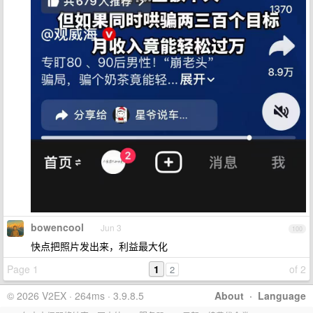
bowencool
Jun 3
100
快点把照片发出来，利益最大化
Page 1
1
of 2
2
© 2026 V2EX · 264ms · 3.9.8.5
About
·
Language