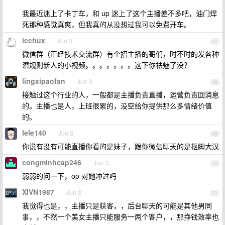
我最近迷上了卡丁车，和 up 迷上了这个主播差不多吧，油门焊
死那种感觉真爽，但我真的从没想过我可以免费开车。
icchux
Jun 3
67
微信群（正经技术交流群）有个招主播的哥们，时不时的发各种
潜规则新人的小视频。。。。。。。这下你祛魅了没？
lingxipaofan
Jun 3
68
接触过这个行业的人，一般都是主播负责直播，运营负责回消息
的。主播也是人，上班很累的，没空给你提供那么多情绪价值
的。
lele140
Jun 3
69
你说有没有可能直播你看的是妹子，跟你微信聊天的是抠脚大汉
congminhcap246
Jun 3
70
弱弱的问一下，op 对她冲过吗
XIVN1987
Jun 3
71
我觉得也是，，主播只是获客，，后台聊天的可能是其他男同
事，，不然一个美女主播只能服务一两个客户，，那挣钱效率也