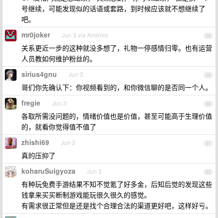
号继续，可能发现似的话语或套路，到时候应该就不想继续了
吧。
mr0joker
Jun 3 via Android
58
关系更近一步的这种就没多想了，礼物一停感情归零。也有运营
人员教如何维护粉丝的。
sirius4gnu
Jun 3
59
哥们你先确认下：你视频看到的，和你微信聊的是否同一个人。
fregie
Jun 3
60
各取所需没问题的，情绪价值也是价值，甚至可能高于生理价值
的，就看你觉得值不值了
zhishi69
Jun 3
61
真的压抑了
koharuSuigyoza
Jun 3
62
有种玩免费手游结果不知不觉氪了好多金，后知后觉的发现这些
钱拿来买买断制游戏能玩很久很久的感觉。
有需求很正常但是还是找个合理合法的渠道更好吧，这样好亏。