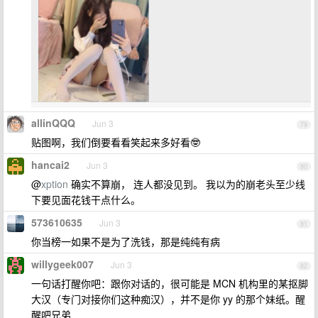
allinQQQ
Jun 3
79
贴图啊，我们倒要看看笑起来多好看🤓
hancai2
Jun 3
80
@
xption
确实不算崩， 连人都没见到。 我以为的崩老头至少线
下要见面花钱干点什么。
573610635
Jun 3
81
你当榜一如果不是为了洗钱，那是纯纯有病
willygeek007
Jun 3
82
一句话打醒你吧：跟你对话的，很可能是 MCN 机构里的某抠脚
大汉（专门对接你们这种痴汉），并不是你 yy 的那个妹纸。醒
醒吧兄弟