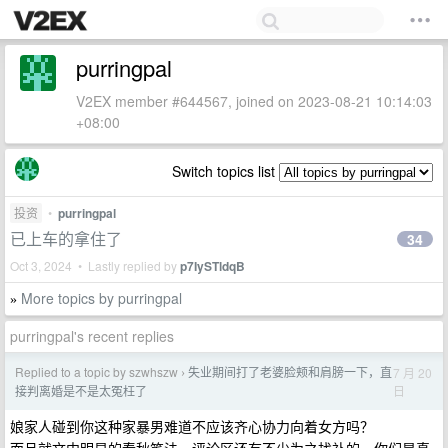
purringpal
V2EX member #644567, joined on 2023-08-21 10:14:03
+08:00
Switch topics list
投资
•
purringpal
已上车的拿住了
34
Oct 3, 2024 • Lastly replied by
p7IySTldqB
More topics by purringpal
»
purringpal's recent replies
Replied to a topic by szwhszw
失业期间打了老婆脸颊和肩膀一下，直
7 月 20
›
日
接判离婚是不是太冤枉了
娘家人碰到你这种家暴男难道不应该齐心协力向着女方吗？