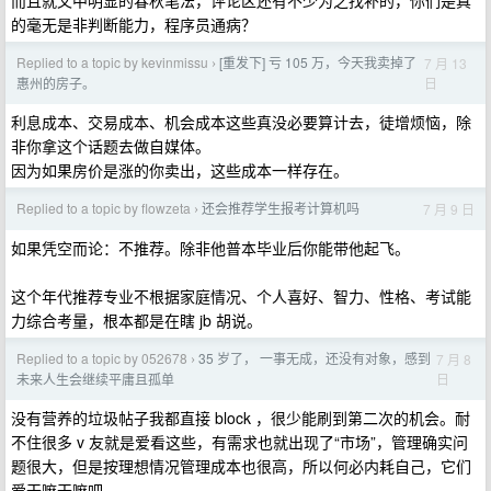
而且就文中明显的春秋笔法，评论区还有不少为之找补的，你们是真
的毫无是非判断能力，程序员通病？
Replied to a topic by kevinmissu
[重发下] 亏 105 万，今天我卖掉了
7 月 13
›
日
惠州的房子。
利息成本、交易成本、机会成本这些真没必要算计去，徒增烦恼，除
非你拿这个话题去做自媒体。
因为如果房价是涨的你卖出，这些成本一样存在。
Replied to a topic by flowzeta
还会推荐学生报考计算机吗
7 月 9 日
›
如果凭空而论：不推荐。除非他普本毕业后你能带他起飞。
这个年代推荐专业不根据家庭情况、个人喜好、智力、性格、考试能
力综合考量，根本都是在瞎 jb 胡说。
Replied to a topic by 052678
35 岁了， 一事无成，还没有对象，感到
7 月 8
›
日
未来人生会继续平庸且孤单
没有营养的垃圾帖子我都直接 block ，很少能刷到第二次的机会。耐
不住很多 v 友就是爱看这些，有需求也就出现了“市场”，管理确实问
题很大，但是按理想情况管理成本也很高，所以何必内耗自己，它们
爱干嘛干嘛吧。