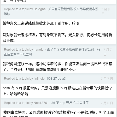
Replied to a topic by Bologna
如果有家族遗传脱发应尽早使用非那
7 月 8
›
日
雄胺
某种意义上来说降低性欲未必属于副作用，哈哈
没对象就去考虑植发，有对象就不管它，光头都行，何必长期用药折
磨身体。
Replied to a topic by nanofei
面了个虚拟货币相关的菲律宾公司，转
7 月 7
›
日
正后去东京可以去吗
就跟勇哥连线一样，这种明摆着的事，你能来发帖问一嘴已经很不错
了，当然最后明知山有虎偏向虎山行的也不少。
Replied to a topic by linlincie
iOS 27 beta3
7 月 7 日
›
beta 有 bug 很正常的，只是没想到 bug 精准出在最常用的快捷指令
上，哈哈哈哈哈
Replied to a topic by Neo18761
36 岁 app 开发 今年失业了
7 月 6 日
›
'找同事去拼团，公司后面报销'这很难接受吗？不是很理解，打个工而