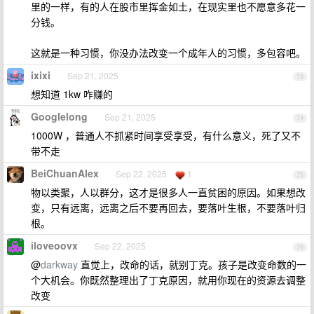
里的一样，有的人在股市里挥金如土，在现实里也不愿意多花一
分钱。
这就是一种习惯，你没办法改变一个成年人的习惯，多包容吧。
ixixi
Sep 21, 2025
73
想知道 1kw 咋赚的
Googlelong
Sep 21, 2025
74
1000W ，普通人不抓紧时间享受享受，有什么意义，死了又不
带不走
BeiChuanAlex
Sep 22, 2025
1
75
物以类聚，人以群分，这才是很多人一直贫困的原因。如果想改
变，只有远离，远离之后不要再回去，要落叶生根，不要落叶归
根。
iloveoovx
Sep 22, 2025
76
@
darkway
直觉上，改命的话，就别丁克。孩子是改变命数的一
个大机会。你既然整理出了丁克原因，就用你现在的资源去调整
改变