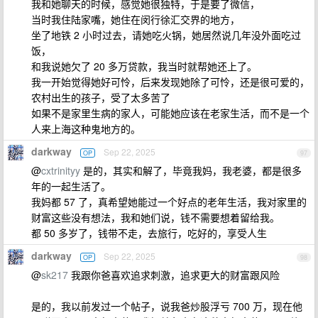
我和她聊天的时候，感觉她很独特，于是要了微信，
当时我住陆家嘴，她住在闵行徐汇交界的地方，
坐了地铁 2 小时过去，请她吃火锅，她居然说几年没外面吃过
饭，
和我说她欠了 20 多万贷款，我当时就帮她还上了。
我一开始觉得她好可怜，后来发现她除了可怜，还是很可爱的，
农村出生的孩子，受了太多苦了
如果不是家里生病的家人，可能她应该在老家生活，而不是一个
人来上海这种鬼地方的。
darkway
Sep 22, 2025
OP
97
@
cxtrinityy
是的，其实和解了，毕竟我妈，我老婆，都是很多
年的一起生活了。
我妈都 57 了，真希望她能过一个好点的老年生活，我对家里的
财富这些没有想法，我和她们说，钱不需要想着留给我。
都 50 多岁了，钱带不走，去旅行，吃好的，享受人生
darkway
Sep 22, 2025
OP
98
@
sk217
我跟你爸喜欢追求刺激，追求更大的财富跟风险
是的，我以前发过一个帖子，说我爸炒股浮亏 700 万，现在他