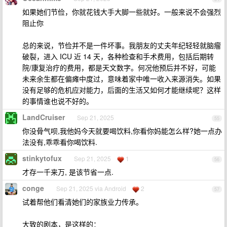
如果她们节俭，你就花钱大手大脚一些就好。一般来说不会强烈
阻止你
总的来说，节俭并不是一件坏事。我朋友的丈夫年纪轻轻就脑瘤
破裂，进入 ICU 近 14 天，各种检查和手术费用，包括后期转
院/康复治疗的费用，都是天文数字。何况他预后并不好，可能
未来余生都在偏瘫中度过，意味着家中唯一收入来源消失。如果
没有足够的危机应对能力，后面的生活又如何才能继续呢？这样
的事情谁也说不好的。
LandCruiser
Sep 21, 2025
55
你没骨气呗,我他妈今天就要喝饮料,你看你妈能怎么样?她一点办
法没有,乖乖看你喝饮料.
stinkytofux
Sep 21, 2025
1
56
才存一千来万, 是该节省一点.
conge
Sep 21, 2025 via Android
2
57
试着帮他们看清她们的家族业力传承。
大致的剧本，是这样的：