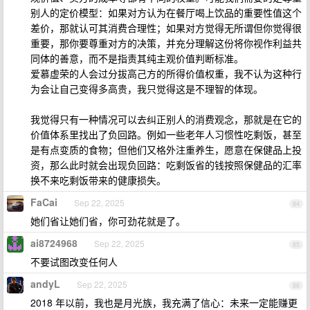
别人的定价模型：如果对方认为在餐厅喝上饮品的重要性值这个
差价，那就认可其消费合理性；如果对方觉得无所谓但你觉得很
重要，那你要尊重对方的决策，并充分理解这份将你视作利益共
同体的善意，而不是指责其纯主观价值判断标准。
爱慕虚荣的人会过分拔高己方的所得价值权重，我不认为这种行
为会让自己变得多高贵，我只觉得这是不理智的体现。
我觉得只有一种情况可以去纠正别人的消费观念，那就是在它的
价值体系里找出了负回路。例如一些老年人习惯性吃剩饭，甚至
是有点变质的食物；但他们又格外注重养生，愿意在保健品上投
资，那么此时就会出现负回路：吃剩饭省的钱按照保健品的汇率
换不来吃剩饭带来的健康损失。
FaCai
Sep 22, 2025
84
她们省让她们省，你可劲花就是了。
ai8724968
Sep 22, 2025
85
不要试图改变任何人
andyL
Sep 22, 2025
86
2018 年以前，我也是月光族，我充满了信心：未来一定能赚更