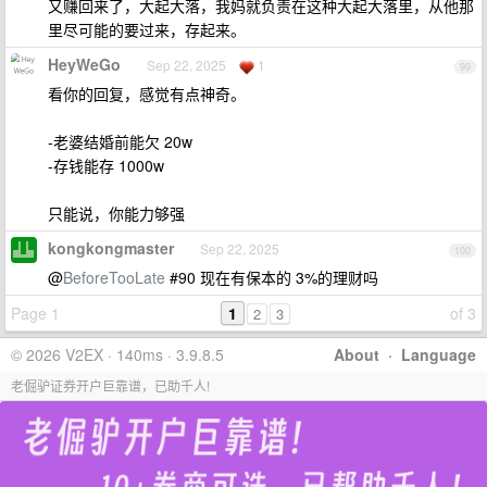
又赚回来了，大起大落，我妈就负责在这种大起大落里，从他那
里尽可能的要过来，存起来。
HeyWeGo
Sep 22, 2025
1
99
看你的回复，感觉有点神奇。
-老婆结婚前能欠 20w
-存钱能存 1000w
只能说，你能力够强
kongkongmaster
Sep 22, 2025
100
@
BeforeTooLate
#90 现在有保本的 3%的理财吗
Page 1
1
of 3
2
3
© 2026 V2EX · 140ms · 3.9.8.5
About
·
Language
老倔驴证券开户巨靠谱，已助千人!