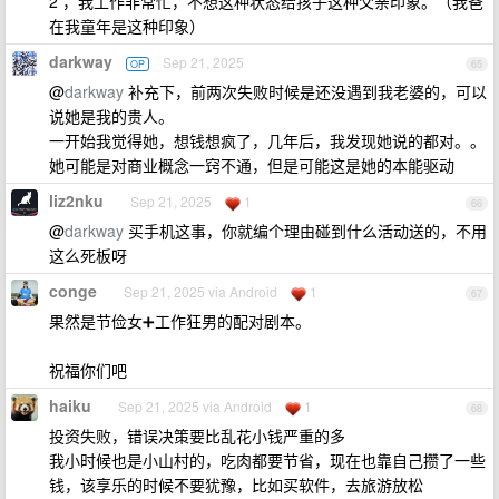
2 ，我工作非常忙，不想这种状态给孩子这种父亲印象。（我爸
在我童年是这种印象）
darkway
Sep 21, 2025
OP
65
@
darkway
补充下，前两次失败时候是还没遇到我老婆的，可以
说她是我的贵人。
一开始我觉得她，想钱想疯了，几年后，我发现她说的都对。。
她可能是对商业概念一窍不通，但是可能这是她的本能驱动
liz2nku
Sep 21, 2025
1
66
@
darkway
买手机这事，你就编个理由碰到什么活动送的，不用
这么死板呀
conge
Sep 21, 2025 via Android
1
67
果然是节俭女➕工作狂男的配对剧本。
祝福你们吧
haiku
Sep 21, 2025 via Android
1
68
投资失败，错误决策要比乱花小钱严重的多
我小时候也是小山村的，吃肉都要节省，现在也靠自己攒了一些
钱，该享乐的时候不要犹豫，比如买软件，去旅游放松