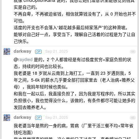
就像 cmdOptionKana 说的，我想让她们潜意识里能感觉到钱其
实是自己的。
不再自卑，不再被迫省钱，相信就算钱没有了，从 0 开始也并不
可怕。
适度的开支也不会落入“越花越多最后倾家荡产”的这种滑坡。
能够对自己好一点，享受当下，理解自己活着的过程是为了让自
己快乐。
darkway
Sep 21, 2025
OP
44
@
raydied
是的，2 个人都曾经是有过极度贫穷+家庭负担的状
态，持续的时间也比较长。
我老婆是 18 岁就从云南到上海打工，一直到 23 岁遇到我，5
年之间，5-6k 的薪水几乎要全部打回家里去（老人治病+赡养父
母），我妈年轻时候也类似。
和我在一起以后，我直接负担了，因为我是写程序的，所以其实
负担很小，我也觉得没什么，该做的，有条件都尽可能让她多的
发回去赡养老人。
darkway
Sep 21, 2025
OP
45
我老婆当年是熬的一身的病，胃病（厂里干活三餐不均+常年省
钱吃泡面）