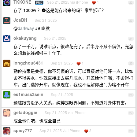
TKKONE
Sep 21, 2025 via iPhone
1
PRO
22
存了 1000w ？🌚这是能存出来的吗？家里拆迁？
JoeDH
Sep 21, 2025
23
@
darkway
#9 幽默
okakuyang
Sep 21, 2025
24
存了一千万，说难听点，很难花完了。后半身不赌不借债，光怎
么想着花钱都够三十年了。
longzhou6431
Sep 21, 2025
1
25
勤俭持家是美德，你不习惯的话，可以直接对他们好一点，比如
舍不得买水，你就直接出去买几瓶水，开盖给他们喝；不舍得打
车，出门选择开车，就像现在，我也不理解你出门为啥不开车
es1muss2sein
Sep 21, 2025
26
题述跟穷没多大关系，纯粹是眼界问题，不知道对身体有害。
getadoggie
Sep 21, 2025 via iPhone
27
成全他们吧，也成全自己
spicy777
Sep 21, 2025 via iPhone
3
28