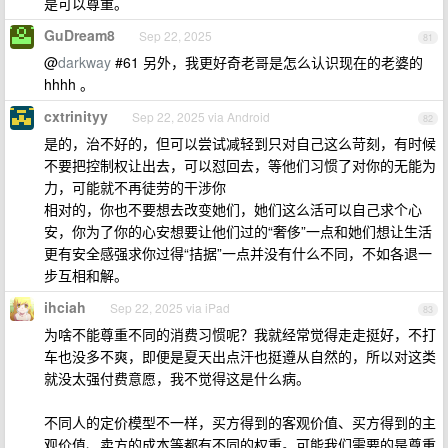
是可以尊重。
GuDream8
Sep 22, 2025
81
@
darkway
#61 另外，我更好奇老哥是怎么认识现在的老婆的
hhhh 。
cxtrinityy
Sep 22, 2025 via Android
82
是的，治不好的，但可以尝试减轻到只对自己这么苛刻，有时候
不要把控制权让出去，可以怼回去，等他们习惯了对你的无能为
力，可能就不再徒劳的干涉你
相对的，你也不要想去改变她们，她们这么活可以自己求个心
安，你为了你的心安想要让他们过的“奢侈”一点和她们想让生活
更有安全感强求你过得“拮据”一点并没有什么不同，不如各退一
步互相和解。
ihciah
Sep 22, 2025 via iPad
83
为啥不能尊重不同的消费习惯呢？我就经常觉得走走挺好，不打
车也没多不爽，即便是夏天出点汗也挺遵从自然的，所以对这类
就没太强付费意愿，我不觉得这是什么病。
不同人的定价模型不一样，买方得到的客观价值、买方得到的主
观价值、卖方的成本等都有不同的权重。可能我们需要的是尊重