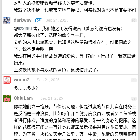
对别人的投资建议和借钱啥的要坚决警惕，
我就坚决不给一线城市房地产接盘，相亲找对象也不是非要不可
darkway
Sep 21, 2025
OP
69
@
liz2nku
害，我和她之间没得谎言（善意的谎言也没有）
都太了解彼此了，透明的像空气一样，
节约的人也比较现实，也知道这种活动很难存在，刨根问底之
下，说不定会吵一架
我现在用的手机是故意选的粉色，等 17air 国行出了，我就拿给
她用。
上次换代她不喜欢我的蓝色，这次估计妥了。
woniu7
Sep 21, 2025
70
多……多少？
ChiuLam
Sep 21, 2025
71
你给她们算一笔账，节俭没问题，但是过度的节俭其实在财务上
是反而是一种浪费。比如每年开个健身房会员，或者买个保险或
者进行体检，适度的身体和精神的享受，带来的身心的健康。这
样的花费很可能比一直让身心遭罪最后带来得医疗花费要少。同
理，为了省一块钱夏天走几公里，万一中暑，花费的医药费很可