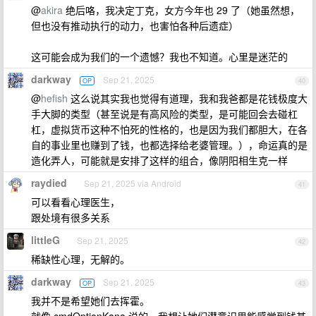
@
akira
绝后咯，我决定丁克，女方今年也 29 了（她虽然想，
但也没有推动执行的动力，也害怕各种后遗症）
这可能会成为我们的一个遗憾？我也不知道。心里是迷茫的
darkway
Sep 21, 2025
OP
40
@
hefish
这么说其实我也觉得有道理，我和我爸都是花钱极度大
手大脚的类型（甚至说是有高风险的类型，是可能回会去碰杠
杠，虚拟货币这种不怕死的性格的，也是因为我们都胆大，在各
自的事业里也赚到了钱，也都选择给老婆管理。），命运真的是
造化弄人，可能就是安排了这样的组合，像阴阳相生克一样
raydied
Sep 21, 2025 via Android
41
可以看看心理医生，
跟处境有很多关系
littleG
Sep 21, 2025
42
稀缺性心理，无解的。
darkway
Sep 21, 2025
OP
43
我并不是希望她们去挥霍。