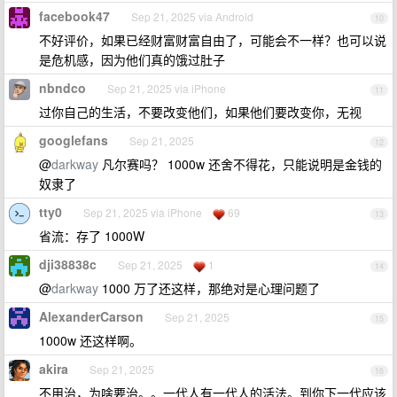
facebook47
Sep 21, 2025 via Android
10
不好评价，如果已经财富财富自由了，可能会不一样？也可以说
是危机感，因为他们真的饿过肚子
nbndco
Sep 21, 2025 via iPhone
11
过你自己的生活，不要改变他们，如果他们要改变你，无视
googlefans
Sep 21, 2025
12
@
darkway
凡尔赛吗？ 1000w 还舍不得花，只能说明是金钱的
奴隶了
tty0
Sep 21, 2025 via iPhone
69
13
省流：存了 1000W
dji38838c
Sep 21, 2025
1
14
@
darkway
1000 万了还这样，那绝对是心理问题了
AlexanderCarson
Sep 21, 2025
15
1000w 还这样啊。
akira
Sep 21, 2025
16
不用治，为啥要治。。一代人有一代人的活法。到你下一代应该