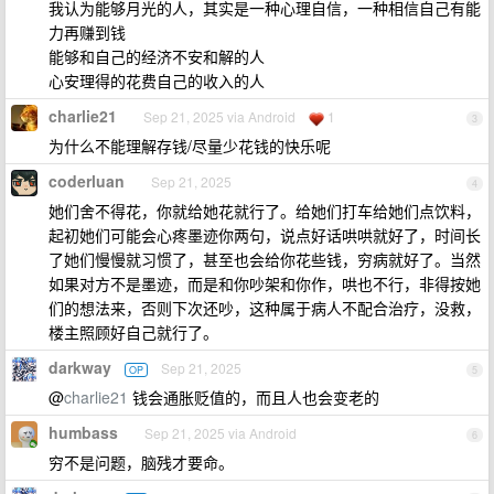
我认为能够月光的人，其实是一种心理自信，一种相信自己有能
力再赚到钱
能够和自己的经济不安和解的人
心安理得的花费自己的收入的人
charlie21
Sep 21, 2025 via Android
1
3
为什么不能理解存钱/尽量少花钱的快乐呢
coderluan
Sep 21, 2025
4
她们舍不得花，你就给她花就行了。给她们打车给她们点饮料，
起初她们可能会心疼墨迹你两句，说点好话哄哄就好了，时间长
了她们慢慢就习惯了，甚至也会给你花些钱，穷病就好了。当然
如果对方不是墨迹，而是和你吵架和你作，哄也不行，非得按她
们的想法来，否则下次还吵，这种属于病人不配合治疗，没救，
楼主照顾好自己就行了。
darkway
Sep 21, 2025
OP
5
@
charlie21
钱会通胀贬值的，而且人也会变老的
humbass
Sep 21, 2025 via Android
6
穷不是问题，脑残才要命。