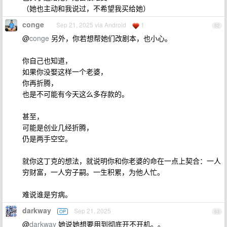
（她也主动和我说过，不希望我买给她）
conge
Sep 21, 2025 via Android
1
62
@
conge
另外，你若想帮她们改剧本，也小心。
你自己也知道，
如果你没娶这样一个老婆，
你再折腾，
也是不可能有今天这么多存款的。
甚至，
可能是创业几经折腾，
仍是两手空空。
就你这丁克的想法，就说明你和你老婆的命在一点上契合：一人
穷财富，一人穷子嗣。一生积累，为他人忙。
难说谁是穷病。
darkway
Sep 21, 2025
OP
63
@
darkway
她说她想要用到彻底开不开机。。