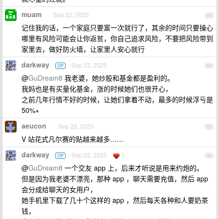
muam
Sep 22, 2025
93
记住我的话，一个家庭只要富一次就行了，其余的时间只要操心
哪里有风险可能会让你返贫，你自己追求风险，不要把风险带到
家里去，做好防火墙，让家里人安心就行
darkway
Sep 22, 2025
OP
94
@
GuDream8
我老婆，她炒股和基金都是盈利的。
我妈也是有买量化基金，涨的时候她们也很开心，
之前几年行情不好的时候，让她们拿着不动，最多的时候浮亏是
50%+
aeucon
Sep 22, 2025
95
V 站花式凡尔赛的贴越来越多……
darkway
Sep 22, 2025
1
OP
96
@
GuDream8
一个交友 app 上，后来才听说是用来约炮的。
但是因为我老婆不漂亮，那种 app ，聊天需要充值，然后 app
会分成给聊天的女用户，
她手机里下载了几十个这样的 app ，然后每天各种和人要奶茶
钱，