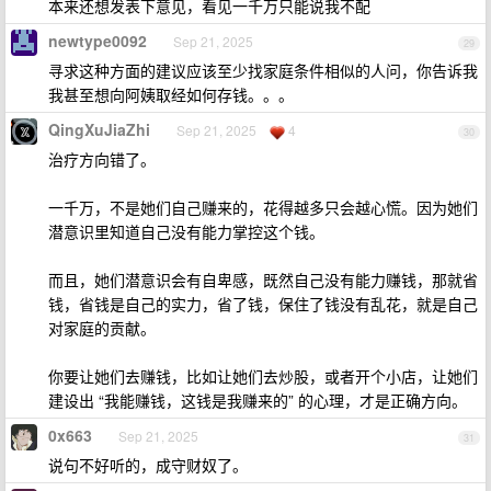
本来还想发表下意见，看见一千万只能说我不配
newtype0092
Sep 21, 2025
29
寻求这种方面的建议应该至少找家庭条件相似的人问，你告诉我
我甚至想向阿姨取经如何存钱。。。
QingXuJiaZhi
Sep 21, 2025
4
30
治疗方向错了。
一千万，不是她们自己赚来的，花得越多只会越心慌。因为她们
潜意识里知道自己没有能力掌控这个钱。
而且，她们潜意识会有自卑感，既然自己没有能力赚钱，那就省
钱，省钱是自己的实力，省了钱，保住了钱没有乱花，就是自己
对家庭的贡献。
你要让她们去赚钱，比如让她们去炒股，或者开个小店，让她们
建设出 “我能赚钱，这钱是我赚来的” 的心理，才是正确方向。
0x663
Sep 21, 2025
31
说句不好听的，成守财奴了。