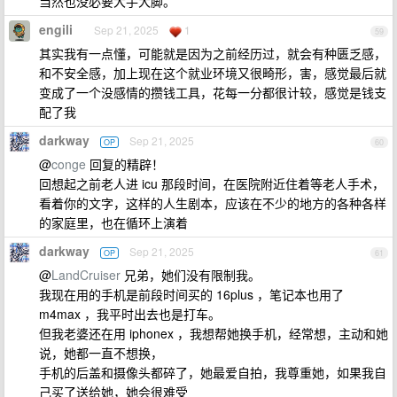
当然也没必要大手大脚。
engili
Sep 21, 2025
1
59
其实我有一点懂，可能就是因为之前经历过，就会有种匮乏感，
和不安全感，加上现在这个就业环境又很畸形，害，感觉最后就
变成了一个没感情的攒钱工具，花每一分都很计较，感觉是钱支
配了我
darkway
Sep 21, 2025
OP
60
@
conge
回复的精辟！
回想起之前老人进 icu 那段时间，在医院附近住着等老人手术，
看着你的文字，这样的人生剧本，应该在不少的地方的各种各样
的家庭里，也在循环上演着
darkway
Sep 21, 2025
OP
61
@
LandCruiser
兄弟，她们没有限制我。
我现在用的手机是前段时间买的 16plus ，笔记本也用了
m4max ，我平时出去也是打车。
但我老婆还在用 iphonex ，我想帮她换手机，经常想，主动和她
说，她都一直不想换，
手机的后盖和摄像头都碎了，她最爱自拍，我尊重她，如果我自
己买了送给她，她会很难受