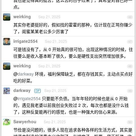
我也是觉得真的挺苦，这么苦的日子过来了，真希望对自己好一
点。
weirking
Sep 21, 2025
46
其实你老婆挺好的，假如找的霍霍的那种，估计现在正骂你赚少
了，闺蜜某某老公多少厉害了
irrigate2554
Sep 21, 2025
47
可是钱没有了，从 0 开始真的很可怕，出现这种情况的时候，往
往要么是收入基本断了很久，要么是硬性支出突然增加很多。
weirking
Sep 21, 2025
48
@
darkway
环境，福利保障缺乏，都在存钱其实，主动点买点好
吃的好菜。
darkway
Sep 21, 2025
OP
49
@
irrigate2554
只要能不负债。当年年轻的时候也是从 0 开始
的，遇见我老婆以前我创业失败过 2 次，每次也都是没什么钱
了，这种反复能再行的感觉，也是一种强大的信心来源。
Sawyerhou
Sep 21, 2025
50
节俭是没问题的，很多人现在追求各种各样的生活方式，其实是