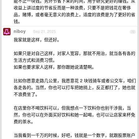
能不止一块钱。另外节省下来的时间，用于研究更好的赚钱。从
收益上讲过度的节省反而是一种浪费，只要不是把钱花在奢侈
品，赌博，或者毫无意义的浪费上，适度的浪费是为了更好的省
钱。
niboy
Sep 21, 2025
72
我家就是这样，但还好。
如果只是对自己这样，对家人宽容，那就不用治，就当各有各的
生活方式和消费习惯。
如果也要求家人这样，那你跟她说清楚啊。
比如你愿意走路几公里，我愿意花 2 块钱骑车或者公交车，咱们
各走各的。当然，你也可以打车把她捎上，反正都打了，她也就
不浪费坐了。
在店里你不喝饮料可以，但我想点一下饮料你也别干涉我，当
然，你也可以在外面买好饮料和她一起喝，也可以让店家来杯免
费的茶水。
当我看到一千万的时候，好吧，钱就是一个数字，就跟股票账户