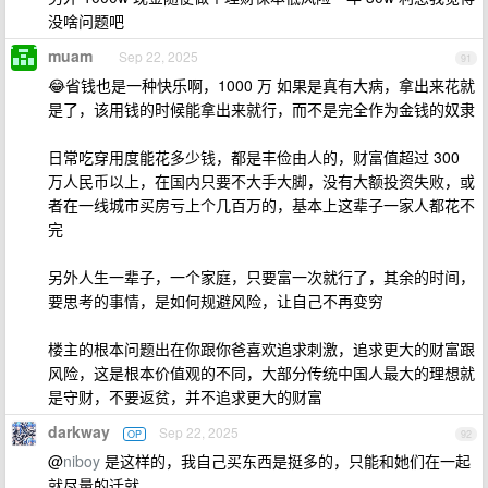
没啥问题吧
muam
Sep 22, 2025
91
😂省钱也是一种快乐啊，1000 万 如果是真有大病，拿出来花就
是了，该用钱的时候能拿出来就行，而不是完全作为金钱的奴隶
日常吃穿用度能花多少钱，都是丰俭由人的，财富值超过 300
万人民币以上，在国内只要不大手大脚，没有大额投资失败，或
者在一线城市买房亏上个几百万的，基本上这辈子一家人都花不
完
另外人生一辈子，一个家庭，只要富一次就行了，其余的时间，
要思考的事情，是如何规避风险，让自己不再变穷
楼主的根本问题出在你跟你爸喜欢追求刺激，追求更大的财富跟
风险，这是根本价值观的不同，大部分传统中国人最大的理想就
是守财，不要返贫，并不追求更大的财富
darkway
Sep 22, 2025
OP
92
@
niboy
是这样的，我自己买东西是挺多的，只能和她们在一起
就尽量的迁就。