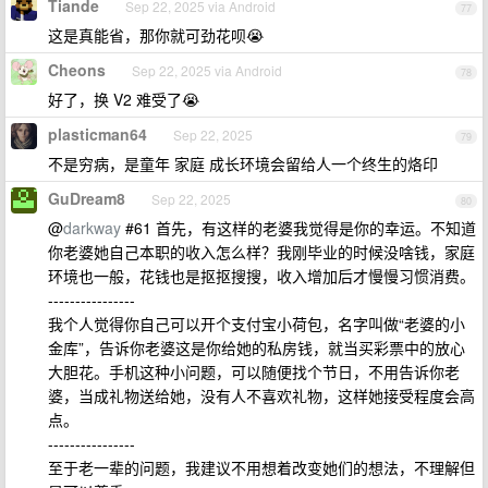
Tiande
Sep 22, 2025 via Android
77
这是真能省，那你就可劲花呗😭
Cheons
Sep 22, 2025 via Android
78
好了，换 V2 难受了😭
plasticman64
Sep 22, 2025
79
不是穷病，是童年 家庭 成长环境会留给人一个终生的烙印
GuDream8
Sep 22, 2025
80
@
darkway
#61 首先，有这样的老婆我觉得是你的幸运。不知道
你老婆她自己本职的收入怎么样？我刚毕业的时候没啥钱，家庭
环境也一般，花钱也是抠抠搜搜，收入增加后才慢慢习惯消费。
----------------
我个人觉得你自己可以开个支付宝小荷包，名字叫做“老婆的小
金库”，告诉你老婆这是你给她的私房钱，就当买彩票中的放心
大胆花。手机这种小问题，可以随便找个节日，不用告诉你老
婆，当成礼物送给她，没有人不喜欢礼物，这样她接受程度会高
点。
----------------
至于老一辈的问题，我建议不用想着改变她们的想法，不理解但