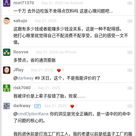
root71370
Sep 21, 2025 via Android
32
一千万 去外边吃饭不舍得点饮料吗 这是心理问题吧...
sakujo
Sep 21, 2025
33
这跟有多少钱或者能赚多少钱没关系，这是一种不配得感。
她打心眼里就觉得自己不配消费不配享受，自己的感受一文不
值。
lloovve
Sep 21, 2025 via iPhone
34
多赞点，省的通货膨胀
JRay
Sep 21, 2025
9
35
@
darkway
#9 沃日，这个，不是我能评价的了
risk7080
Sep 21, 2025
36
我被评价是上辈子投错了胎，败家……
darkway
Sep 21, 2025
2
OP
37
@
cmdOptionKana
你的洞见是完全正确的，是一语中的的命中
了问题的核心的。
我妈退休前是灯泡工厂的工人，我的老婆以前是纸盒子工厂的搬