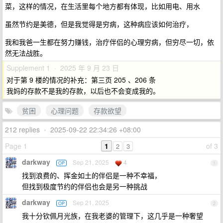
菜，这样的情况，在生活里每个地方都有体现，比如用电、用水
虽然节约是美德，但是我觉得是穷病，这种病应该如何治疗，
我和我爸一生都在努力赚钱，治疗伴侣的心理穷病，但穷尽一切，依
然无法战胜。
Supplement 1 · 2025 年 9 月 23 日
对于第 9 楼的情况的补充：第三页 205 、206 条
我妈的存款不是我的存款，以后也不会变成我的。
贫困
心理问题
存款欲望
212 replies
•
2025-09-22 22:34:26 +08:00
Page 1
1
of 3
2
3
darkway
Sep 21, 2025
4
OP
1
找到浪费的、挥金如土的伴侣是一种不幸福，
但找到极度节约的伴侣也会是另一种挑战
darkway
Sep 21, 2025
OP
2
我十分钦佩月光族，在我老婆的管理下，这几乎是一种奢望