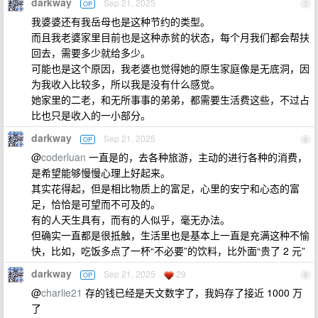
darkway
Sep 21, 2025
OP
7
我婆婆还有我岳母也是这种节约的类型。
而且我老婆家里目前也是这种赤贫的状态，每个月我们都会帮扶
回去，需要多少就给多少。
可能也是这个原因，我老婆也觉得她的原生家庭像是无底洞，因
为我收入比较多，所以我是没有什么感觉。
她家里的二老，和无所事事的弟弟，都需要生活费这些，不过占
比也只是收入的一小部分。
darkway
Sep 21, 2025
OP
8
@
coderluan
一直是的，去各种旅游，主动的进行各种的消费，
是希望能够慢慢心理上好起来。
其实花得起，但是相比物质上的富足，心里的安宁和心态的富
足，恰恰是可望而不可及的。
有的人天生具有，而有的人似乎，毫无办法。
但确实一直都是很抵触，生活里也是基本上一直是充满这种不愉
快，比如，吃饭多点了一杯“不必要”的饮料，比外面“贵了 2 元”
darkway
Sep 21, 2025
29
OP
9
@
charlie21
存的钱已经是天文数字了，我妈存了接近 1000 万
了