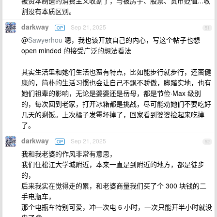
被资本制造的消费主义收割了，与被房子、股票、货币贬值...收
割没有本质区别。
darkway
Sep 21, 2025
OP
51
@
Sawyerhou
嗯，我也该开放自己的内心，写这个帖子也想
open minded 的接受广泛的想法看法
其实生活里和她们生活也蛮有特点，比如能步行就步行，还蛮健
康的，简朴的生活习惯也会让自己不飘不骄傲，脚踏实地，也有
她们祖辈的影响，无论是婆婆还是岳母，都是节俭·Max 级别
的，每次回到老家，打开冰箱都是挑战，尽可能劝她们不要吃好
几天的剩饭。上次橘子发霉坏掉了，回家看到婆婆捡起来吃掉
了。
darkway
Sep 21, 2025
OP
52
我和我老婆的作风非常有意思，
我们住松江大学城附近，本来一直是到附近的地方，都是徒步
的，
后来我实在觉得走的累，和老婆商量我们买了个 300 块钱的二
手电瓶车，
那个电瓶车特别可爱，冲一次电 6 小时，一次只能开半小时就没