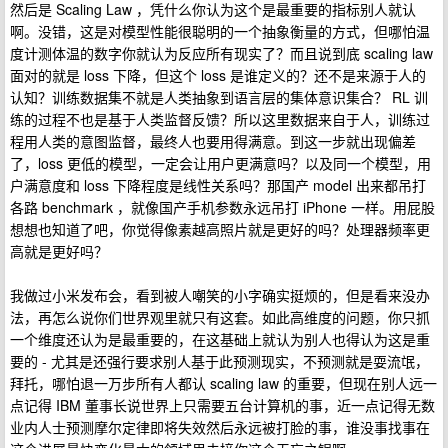
然后是 Scaling Law ，凭什么你认为这个是最重要的指标别人就认
啊。没错，这是对模型性能很聪明的一个抽象衡量的方式，但哪怕温
度计测体温的数字你就认为反应所有现实了？而且说到底 scaling law
面对的就是 loss 下降，但这个 loss 是谁定义的？还不是来源于人的
认知？训练数据集不就是人类抽象到语言层的集体意识集合？ RL 训
练的过程不也是基于人类监督反馈？所以这里数据来自于人，训练过
程用人类的意图监督，最终人也要用得满意。到这一步就出现偏差
了，loss 更低的模型，一定会让用户更满意吗？以及同一个模型，用
户满意度和 loss 下降程度是线性关系吗？那国产 model 出来都吊打
各路 benchmark ，就像国产手机参数永远吊打 iPhone 一样。用屁股
想想也知道了吧，你觉得像素越高照片就是更好的吗？处理器频率更
高就是更好吗？
我做过小米发布会，看到被人嘲笑的小字确实挺烦的，但是看来没办
法，再怎么说你们世界观里就只有这套。如此高维度的问题，你只抓
一个维度还认为是最重要的，在这基础上就认为别人也得认为这是重
要的 - 尤其是还强行要求别人基于此预测现实，不预测就是耍流氓，
拜托，哪怕退一万步所有人都认 scaling law 的重要，但现在别人远一
点记得 IBM 董事长说世界上只需要五台计算机的事，近一点记得无数
业内人士预测摩尔定律即将失效然后永远被打脸的事，谁没事找事在