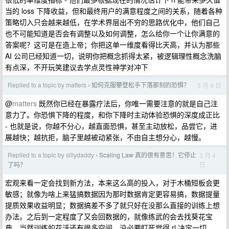
当的 loss 下降收益，但和最终用户的满意程度之间的关系，随着各种
策略切入只会越来越低，在学术界层出不穷的思路优化中，他们自己
也不可能知道是否会有调整以及如何调整，怎么给你一个让你满意的
答案呢？这可是在造上帝；你把这单一维度看得比天高，并认为那些
AI 公司已经知道一切，说明你把概念抓得太紧，被逻辑理性概念洗脑
有点深，不开玩笑建议去学点灵性神学对冲下
Replied to a topic by matters
如何克服攀登松手下落那刻的恐惧？
3 月 4 日
›
@
matters
既然你已经在暴露疗法后，你唯一需要注意的就是自己注
意力了。你恐惧下降的程度，和你下降时主动体验恐惧的深度成正比
- 也就是说，你越不分心，越直面恐惧，甚至主动放松，品尝它，进
展越快；越抗拒，脑子里越被动紧张，不由自主想分心，越慢。
Replied to a topic by sillydaddy
Scaling Law 真的很有意思！它停止
3 月 4
›
日
了吗？
宏观来看一定会找到新方法，本来这么高的投入，对于木桶短板会更
敏感；就像为啥上来猛搞数据因为那时数据肯定更容易搞，数据提量
提质效果收益明显；数据搞差不多了就只好在没那么直接的训练上想
办法。之后到一定程度了又会回数据的，就像练武的会去找葵花宝
典。当然训练的花活还有很多空间，没必要盯死觉得 rl 决定一切