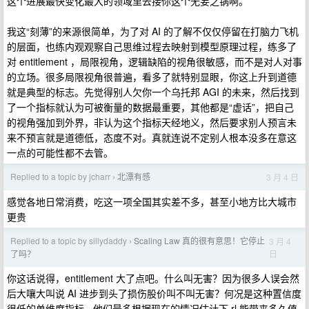
这个进展最快变化最大的领域里去接你这个无妄之锅啊。
我这“刻薄”的来源很简单，为了对 AI 的了解不仅仅停留在打脑力飞机
的层面，也练内观观察自己思维过程去映射到模型原理过程，练多了
对 entitlement ，局限视角，逻辑缺陷的视角很敏感，而不是对人对事
的立场。很多局限视角很普遍，看多了就特别显眼，你这上升到道德
就是典型的标志。先觉得别人欠你一个乌托邦 AGI 的未来，然后找到
了一个指标就认为可被衡量的数据最重要，其他都是“虚话”，把自己
的视角强加到外界，非认为这个指标天经地义，然后要求别人预言未
来不预言就是道德低，态度不对。真就连说不定别人根本没多在意这
一点的可能性都不去管。
Replied to a topic by jcharr
北漂有感
3 月 4 日
›
感觉各地日常消费，吃这一项全国其实差不多，甚至小地方比大城市
更贵
Replied to a topic by sillydaddy
Scaling Law 真的很有意思！它停止
3 月 4
›
日
了吗？
你这话说得，entitlement 大了点吧。什么叫无害？因为很多人误会然
后大嚷大叫说 AI 进步到头了损伤股价叫不叫无害？何况是这种置信度
很低的单维度指标 - 他们最多根据现在的情况估计下 rl 能带来多久值