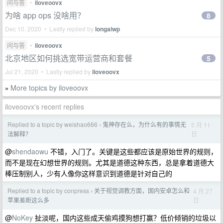
问与答
•
iloveoovx
为啥 app ops 没啥用？
8
Dec 10, 2020 • Lastly replied by
longaiwp
问与答
•
iloveoovx
北京地区如何挑选宽带运营商和套餐
5
Jul 21, 2020 • Lastly replied by
iloveoovx
More topics by iloveoovx
»
iloveoovx's recent replies
Replied to a topic by weishao666
鬼神存在么，为什么有的事情无
5 月 11
›
日
法解释？
@
shendaowu
不错，入门了。关键是这些都应该是原始世界的规则，
而不是现在幻想世界的规则。尤其是道德这种东西，总是拿着道德大
棒压制别人，少有人像你这样意识到道德是针对自己的
Replied to a topic by conpress
关于视觉调教方面，国内安卓怎么和
4 月 27
›
日
苹果差距这么多
@
NoKey
扯淡呢，国内这些成天偷鸡摸狗想打赢？低价倾销的垃圾以