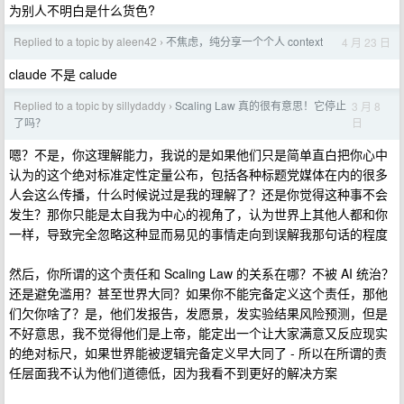
为别人不明白是什么货色?
Replied to a topic by aleen42
不焦虑，纯分享一个个人 context
4 月 23 日
›
claude 不是 calude
Replied to a topic by sillydaddy
Scaling Law 真的很有意思！它停止
3 月 8
›
日
了吗？
嗯？不是，你这理解能力，我说的是如果他们只是简单直白把你心中
认为的这个绝对标准定性定量公布，包括各种标题党媒体在内的很多
人会这么传播，什么时候说过是我的理解了？还是你觉得这种事不会
发生？那你只能是太自我为中心的视角了，认为世界上其他人都和你
一样，导致完全忽略这种显而易见的事情走向到误解我那句话的程度
然后，你所谓的这个责任和 Scaling Law 的关系在哪？不被 AI 统治？
还是避免滥用？甚至世界大同？如果你不能完备定义这个责任，那他
们欠你啥了？是，他们发报告，发愿景，发实验结果风险预测，但是
不好意思，我不觉得他们是上帝，能定出一个让大家满意又反应现实
的绝对标尺，如果世界能被逻辑完备定义早大同了 - 所以在所谓的责
任层面我不认为他们道德低，因为我看不到更好的解决方案