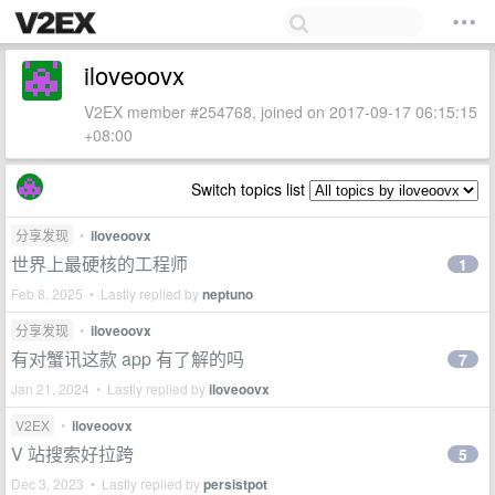
iloveoovx
V2EX member #254768, joined on 2017-09-17 06:15:15
+08:00
Switch topics list
分享发现
•
iloveoovx
世界上最硬核的工程师
1
Feb 8, 2025 • Lastly replied by
neptuno
分享发现
•
iloveoovx
有对蟹讯这款 app 有了解的吗
7
Jan 21, 2024 • Lastly replied by
iloveoovx
V2EX
•
iloveoovx
V 站搜索好拉跨
5
Dec 3, 2023 • Lastly replied by
persistpot