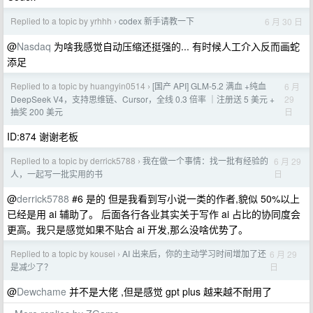
Replied to a topic by yrhhh
codex 新手请教一下
6 月 30 日
›
@
Nasdaq
为啥我感觉自动压缩还挺强的... 有时候人工介入反而画蛇
添足
Replied to a topic by huangyin0514
[国产 API] GLM-5.2 满血 +纯血
6 月
›
29
DeepSeek V4，支持思维链、Cursor，全线 0.3 倍率 ｜注册送 5 美元 +
日
抽奖 200 美元
ID:874 谢谢老板
Replied to a topic by derrick5788
我在做一个事情：找一批有经验的
6 月 29
›
日
人，一起写一批实用的书
@
derrick5788
#6 是的 但是我看到写小说一类的作者,貌似 50%以上
已经是用 ai 辅助了。 后面各行各业其实关于写作 ai 占比的协同度会
更高。我只是感觉如果不贴合 ai 开发,那么没啥优势了。
Replied to a topic by kousei
AI 出来后，你的主动学习时间增加了还
6 月 29
›
日
是减少了？
@
Dewchame
并不是大佬 ,但是感觉 gpt plus 越来越不耐用了