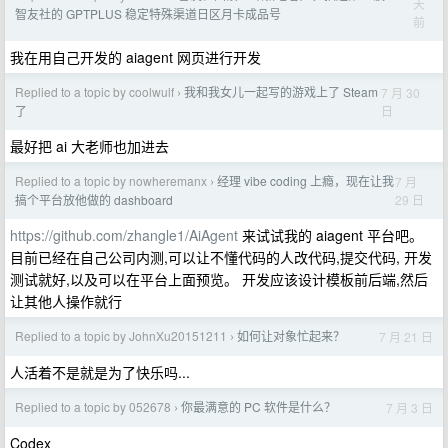
天
智友社的 GPTPLUS 稳定特殊渠道日区月卡成品号
前
我在用自己开发的 aiagent 网页进行开发
Replied to a topic by coolwulf
我和我女儿一起写的游戏上了 Steam
7 月 30
›
日
了
最好把 ai 大老师也加进去
Replied to a topic by nowheremanx
经理 vibe coding 上瘾，现在让我
7 月
›
29 日
搞个平台放他做的 dashboard
https://github.com/zhangle1/AiAgent
来试试我的 aiagent 平台吧。
目前已经在自己公司内测,可以让不懂代码的人改代码,提交代码, 开发
测试就好,以及可以在平台上面预览。 开发应该设计模板前后端,然后
让其他人操作就行
Replied to a topic by JohnXu20151211
如何让对象忙起来？
7 月 21 日
›
人活着不是就是为了快乐吗...
Replied to a topic by 052678
你最满意的 PC 软件是什么？
7 月 3 日
›
Codex