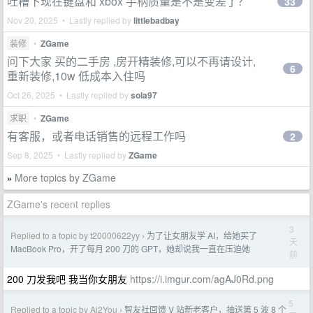
吐槽下现在键盘和 xbox 手柄质量是不是变差了？
33
Nov 20, 2025 • Lastly replied by
littlebadbay
装修
•
ZGame
问下大家 买的二手房 ,房开精装修,可以不再请设计,
6
重新装修,10w 低成本入住吗
Oct 26, 2025 • Lastly replied by
sola97
求职
•
ZGame
有客服，或者电话销售的远程工作吗
2
Sep 8, 2025 • Lastly replied by
ZGame
More topics by ZGame
»
ZGame's recent replies
3
Replied to a topic by t20000622yy
为了让女朋友学 AI，给她买了
›
天
MacBook Pro，开了每月 200 刀的 GPT，她却说我一直在压迫她
前
200 刀发我吧 我当你女朋友
https://i.imgur.com/agAJ0Rd.png
5
Replied to a topic by Ai2You
智友社回馈 V 站新老客户，抽送第 5 波 8 个
›