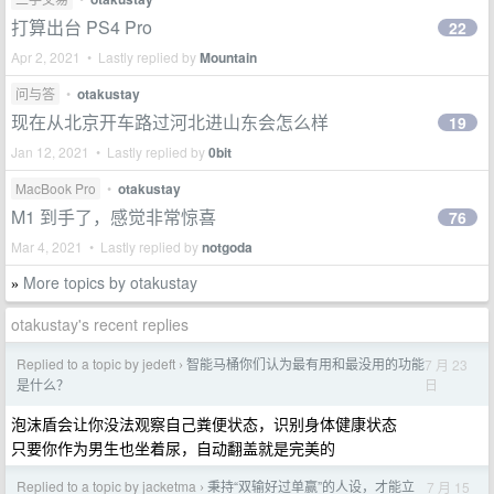
打算出台 PS4 Pro
22
Apr 2, 2021 • Lastly replied by
Mountain
问与答
•
otakustay
现在从北京开车路过河北进山东会怎么样
19
Jan 12, 2021 • Lastly replied by
0bit
MacBook Pro
•
otakustay
M1 到手了，感觉非常惊喜
76
Mar 4, 2021 • Lastly replied by
notgoda
More topics by otakustay
»
otakustay's recent replies
Replied to a topic by jedeft
智能马桶你们认为最有用和最没用的功能
7 月 23
›
日
是什么？
泡沫盾会让你没法观察自己粪便状态，识别身体健康状态
只要你作为男生也坐着尿，自动翻盖就是完美的
Replied to a topic by jacketma
秉持“双输好过单赢”的人设，才能立
7 月 15
›