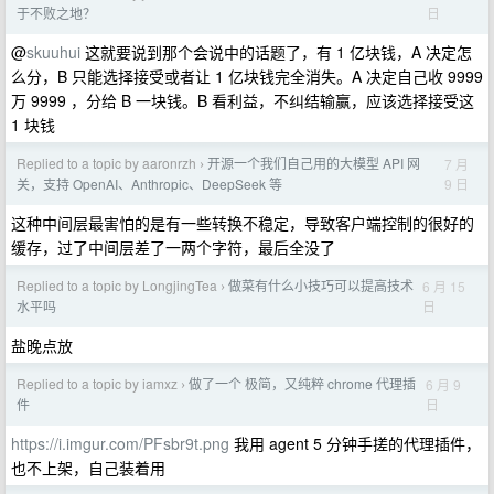
日
于不败之地？
@
skuuhui
这就要说到那个会说中的话题了，有 1 亿块钱，A 决定怎
么分，B 只能选择接受或者让 1 亿块钱完全消失。A 决定自己收 9999
万 9999 ，分给 B 一块钱。B 看利益，不纠结输赢，应该选择接受这
1 块钱
Replied to a topic by aaronrzh
开源一个我们自己用的大模型 API 网
7 月
›
9 日
关，支持 OpenAI、Anthropic、DeepSeek 等
这种中间层最害怕的是有一些转换不稳定，导致客户端控制的很好的
缓存，过了中间层差了一两个字符，最后全没了
Replied to a topic by LongjingTea
做菜有什么小技巧可以提高技术
6 月 15
›
日
水平吗
盐晚点放
Replied to a topic by iamxz
做了一个 极简，又纯粹 chrome 代理插
6 月 9
›
日
件
https://i.imgur.com/PFsbr9t.png
我用 agent 5 分钟手搓的代理插件，
也不上架，自己装着用