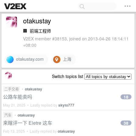
otakustay
🏢
前端工程师
V2EX member #38153, joined on 2013-04-26 18:14:11
+08:00
otakustay.com
上海
Switch topics list
二手交易
•
otakustay
公路车能卖吗
18
May 21, 2025 • Lastly replied by
skyto777
汽车
•
otakustay
来瞎评一下 Eletre 这车
38
Feb 13, 2025 • Lastly replied by
otakustay