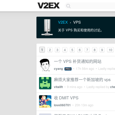
V2EX
VPS
›
关于 VPS 购买和使用的讨论。
1
2
3
4
5
6
7
8
9
10
一个 VPS 补货通知的网站
cyang
•
17h 56m ago
• Lastly repli
PRO
麻烦大家推荐一个新加坡的 vps
vitalift
•
9 mins ago
• Lastly replied by
che
收 DMIT VPS
love060701
•
20h 13m ago