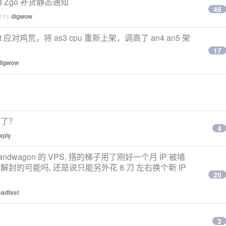
rd Zgo 补货静态通知
46
d by
digwow
 应对鸡荒，将 as3 cpu 重新上架，调高了 an4 an5 架
17
digwow
路炸了？
4
aply
andwagon 的 VPS, 搭的梯子用了刚好一个月 IP 被墙
有解封的可能吗, 还是说只能另外花 8 刀 左右换个新 IP
20
eadfast
3