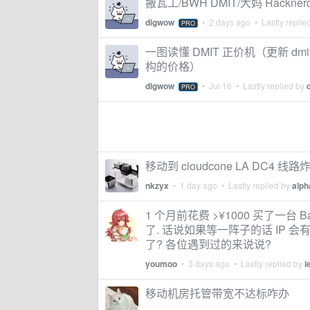
搬瓦工/BWH DMIT/大妈 Rackne
digwow
•
2 days ago
• Lastly replie
PRO
一图读懂 DMIT 正价机（更新 dmit
构的价格）
digwow
•
Jul 16
• Lastly replied by
PRO
移动到 cloudcone LA DC4 线
nkzyx
•
1 day ago
• Lastly replied by
alph
1 个月前花费 >¥1000 买了一台 B
了. 话说如果等一阵子的话 IP 会
了? 各位遇到过的来说说?
youmoo
•
3 days ago
• Lastly replied by
l
移动机房托管带宽不达标咋办