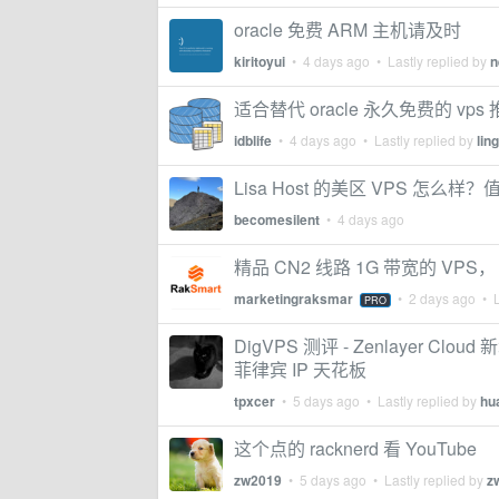
oracle 免费 ARM 主机请及时
kiritoyui
•
4 days ago
• Lastly replied by
n
适合替代 oracle 永久免费的 vps
idblife
•
4 days ago
• Lastly replied by
lin
Lisa Host 的美区 VPS 怎么
becomesilent
•
4 days ago
精品 CN2 线路 1G 带宽的 VPS，
marketingraksmar
•
2 days ago
• L
PRO
DigVPS 测评 - Zenlayer Cloud 
菲律宾 IP 天花板
tpxcer
•
5 days ago
• Lastly replied by
hu
这个点的 racknerd 看 YouTube
zw2019
•
5 days ago
• Lastly replied by
z