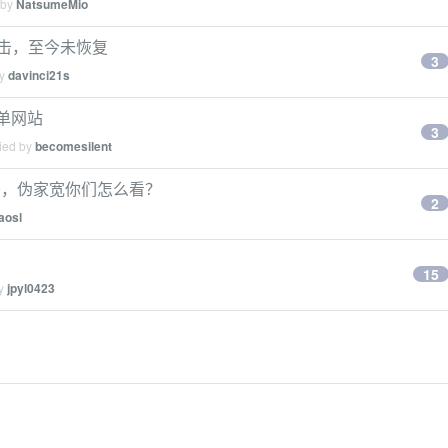
 by
NatsumeMio
天被攻击，至今未恢复
3
by
davinci21s
清单网站
3
lied by
becomesilent
0，伪家宽你们怎么看？
2
aosl
15
by
jpyl0423