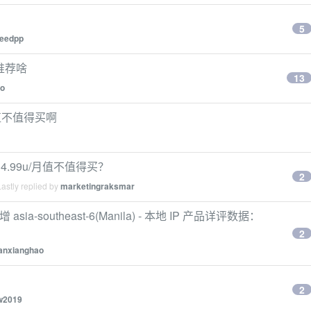
5
eedpp
 推荐啥
13
go
样？值不值得买啊
 4.99u/月值不值得买？
2
astly replied by
marketingraksmar
新增 asia-southeast-6(Manila) - 本地 IP 产品详评数据：
2
anxianghao
2
w2019