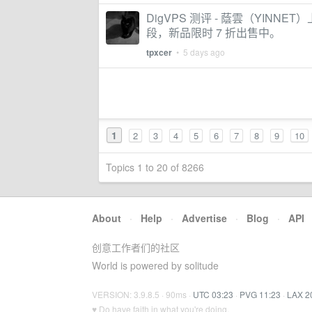
DigVPS 测评 - 蔭雲（YIN
段，新品限时 7 折出售中。
tpxcer
•
5 days ago
1
2
3
4
5
6
7
8
9
10
Topics 1 to 20 of 8266
About
·
Help
·
Advertise
·
Blog
·
API
创意工作者们的社区
World is powered by solitude
VERSION: 3.9.8.5 · 90ms ·
UTC 03:23
·
PVG 11:23
·
LAX 2
♥ Do have faith in what you're doing.