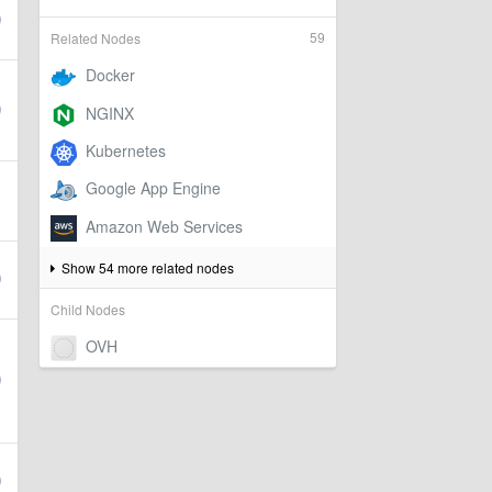
59
Related Nodes
Show 54 more related nodes
Child Nodes