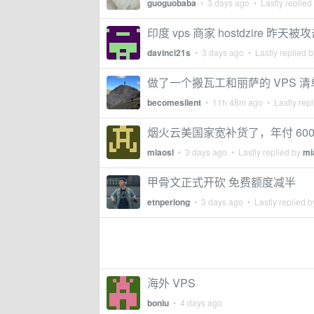
guoguobaba
•
3 days ago
• Lastly replied
印度 vps 商家 hostdzire 昨
davinci21s
•
3 days ago
• Lastly replied 
做了一个搬瓦工和丽萨的 VPS 
becomesilent
•
11h 48m ago
• Lastly rep
烟火云美国家宽补货了，年付 60
miaosl
•
3 days ago
• Lastly replied by
mi
甲骨文正式开砍 免费额度减半
etnperlong
•
3 days ago
• Lastly replied 
海外 VPS
boniu
•
4 days ago