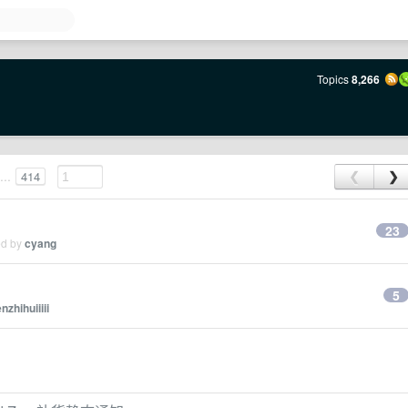
Topics
8,266
...
414
❮
❯
23
ed by
cyang
5
nzhihuiiiii