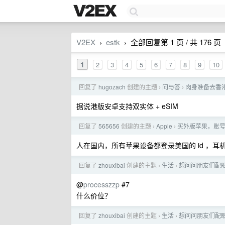
V2EX
estk
全部回复第 1 页 / 共 176 页
›
›
1
2
3
4
5
6
7
8
9
10
回复了
hugozach
创建的主题
问与答
肉身准备去香
›
›
据说港版安卓支持双实体 + eSIM
回复了
565656
创建的主题
Apple
买外版苹果，账
›
›
人在国内，所有苹果设备都登录美国的 id ，耳
回复了
zhouxibai
创建的主题
生活
想问问朋友们配
›
›
@
processzzp
#7
什么价位？
回复了
zhouxibai
创建的主题
生活
想问问朋友们配
›
›