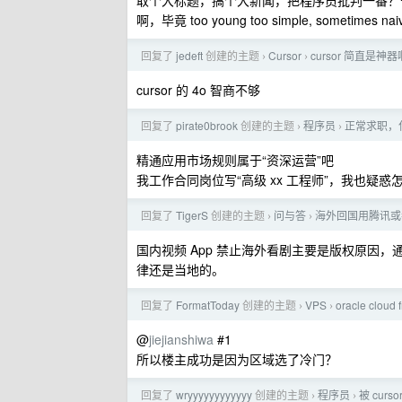
取个大标题，搞个大新闻，把程序员批判一番？
啊，毕竟 too young too simple, sometimes nai
回复了
jedeft
创建的主题
Cursor
cursor 简直是神器
›
›
cursor 的 4o 智商不够
回复了
pirate0brook
创建的主题
程序员
正常求职，
›
›
精通应用市场规则属于“资深运营”吧
我工作合同岗位写“高级 xx 工程师”，我也疑惑
回复了
TigerS
创建的主题
问与答
海外回国用腾讯或
›
›
国内视频 App 禁止海外看剧主要是版权原因，
律还是当地的。
回复了
FormatToday
创建的主题
VPS
oracle clou
›
›
@
jiejianshiwa
#1
所以楼主成功是因为区域选了冷门？
回复了
wryyyyyyyyyyyy
创建的主题
程序员
被 curs
›
›