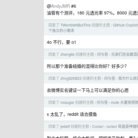
@
AndyJMR
#6
油管有个测评，180 元透光率 97%，8000 
回复了
TWorldIsNButThis
创建的主题
GitHub Copilot
›
个独立的小需求
4o 不行，要 o1
回复了
zhengkk
创建的主题
问与答
兄弟们还会跟混
›
›
所以那个准备结婚的混得比你好？好多少？
回复了
zhng920823
创建的主题
问与答
我为什么就
›
›
去微博实名键证一下马上可以满足你的心愿
回复了
nosugar
创建的主题
问与答
mute 大量短
›
›
x 太乱了，reddit 适合摸鱼
回复了
jedeft
创建的主题
Cursor
cursor 简直是神器
›
›