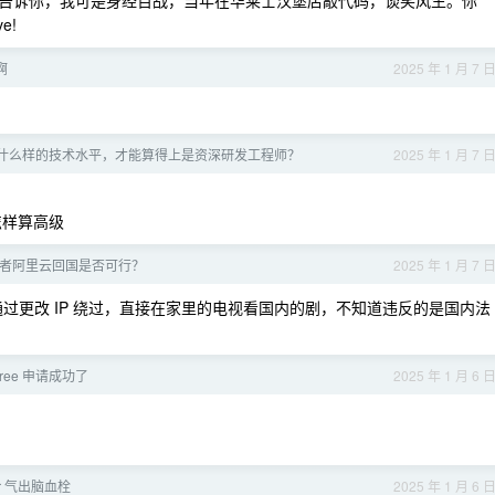
告诉你，我可是身经百战，当年在华莱士汉堡店敲代码，谈笑风生。你
ve!
啊
2025 年 1 月 7 
什么样的技术水平，才能算得上是资深研发工程师？
2025 年 1 月 7 
怎样算高级
者阿里云回国是否可行？
2025 年 1 月 7 
通过更改 IP 绕过，直接在家里的电视看国内的剧，不知道违反的是国内法
d free 申请成功了
2025 年 1 月 6 
or 气出脑血栓
2025 年 1 月 6 