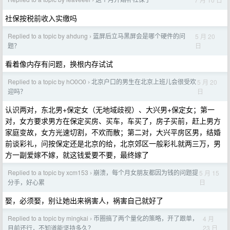
›
社保按税前收入实缴吗
Replied to a topic by ahdung
蓝屏后立马黑屏会是哪个硬件的问
5 月 20
›
日
题？
看着像内存有问题，换根内存试试
Replied to a topic by hO0O0
北京户口的男生在北京上班儿会很受欢
5 月 20
›
日
迎吗？
认识两对，东北男+保定女（无地域歧视）、大兴男+保定女；第一
对，女方要求男方在保定买房、买车，车买了，房子买前，赶上男方
家庭变故，女方光速切割，不欢而散；第二对，大兴平房区男，结婚
前谈彩礼，问按保定还是北京的给，北京郊区一般彩礼就两三万，男
方一副爱嫁不嫁，就这钱爱要不要，最终嫁了
Replied to a topic by xcm153
崩溃，每个月女朋友都因为钱的问题提
5 月 15
›
日
分手，好心累
娶，必须娶，别让她出来祸害人，祸害自己就好了
Replied to a topic by mingkai
币圈搞了两个量化的策略，开了跟单，
4 月
›
23 日
目前还行，不知道能坚持多久？