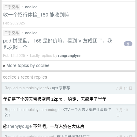
二手交易
•
cocilee
收一个招行体检_150 能收到嘛
Feb 28, 2025
二手交易
•
cocilee
pdd 拼硬盘， 168 是好价嘛，看到 V 友成团了，我
9
也发起一个
Feb 12, 2025 • Lastly replied by
rangranglynn
More topics by cocilee
»
cocilee's recent replies
Replied to a topic by lone6
ups 求推荐
7 月 14 日
›
年初整了个硕天带极空间 z2pro ，稳定、无感用了半年
Replied to a topic by nathandoge
KTV 一个人去大概在什么价位
7 月 13
›
日
的？
@
shenyiyouge
不然呢，一群人挤在大床房
Replied to a topic by leaveeel
这个月开始补社保了
7 月 10 日