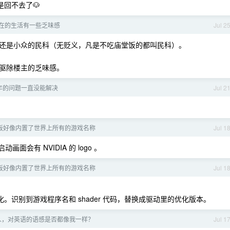
是回不去了🐶
何现在的生活有一些乏味感
Jul 2
还是小众的民科（无贬义，凡是不吃庙堂饭的都叫民科）。
驱除楼主的乏味感。
年的问题一直没能解决
Jul 2
面板好像内置了世界上所有的游戏名称
Jul 1
面会有 NVIDIA 的 logo 。
面板好像内置了世界上所有的游戏名称
Jul 1
优化。识别到游戏程序名和 shader 代码，替换成驱动里的优化版本。
人，对英语的语感是否都像我一样？
Jul 1