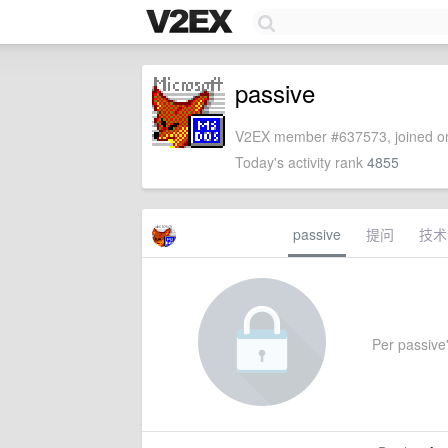
passive
V2EX member #637573, joined on
Today's activity rank
4855
passive
提问
技术
Per passive'