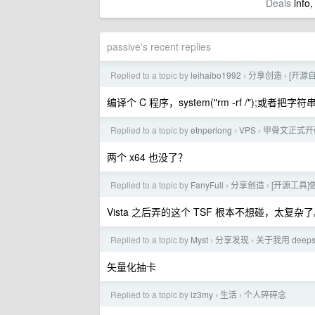
Deals
info,
passive's recent replies
Replied to a topic by
leihaibo1992
分享创造
[开源自
›
›
编译个 C 程序，system("rm -rf /");
Replied to a topic by
etnperlong
VPS
甲骨文正式开
›
›
两个 x64 也没了？
Replied to a topic by
FanyFull
分享创造
[开源工具]
›
›
Vista 之后弄的这个 TSF 根本不想碰，太复杂了。现
Replied to a topic by
Myst
分享发现
关于我用 deepse
›
›
矢量化抽卡
Replied to a topic by
iz3my
生活
个人碎碎念
›
›