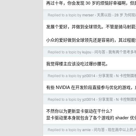
再过十年，你会发现 30 岁的烦恼好幸福啊，但
Replied to a topic by
merser
天黑以后
28 岁 为
›
›
发展个爱好，并做到全球领先。不管是骑马射箭
小众的爱好做到全球领先还是容易的，其过程能
Replied to a topic by
kujou
问与答
我有两个思考多
›
›
我觉得楼主应该没吃过爆炒腰花。
Replied to a topic by
yzl3014
分享发现
N 卡控制
›
›
有些 NVIDIA 在开发阶段直接参与优化的游戏，启动画
Replied to a topic by
yzl3014
分享发现
N 卡控制
›
›
不然你以为更新显卡驱动在干什么？
显卡驱动里本身就包含了各个游戏的 shader 
Replied to a topic by
arnie
问与答
现在高中以上的
›
›