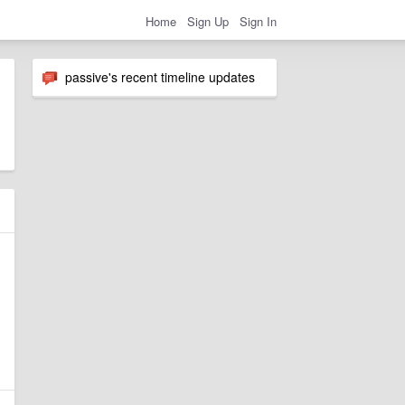
Home
Sign Up
Sign In
passive's recent timeline updates