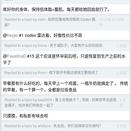
练好你的身体，保持低体脂+腹肌，每天都给她回血就行了。
Replied to a topic by clacf
如何优雅地用完每周 Codex 额
17 小时 54 分钟
›
前
度？
@
heyjei
#1 codex 雷达看，好像性价比不高
Replied to a topic by linora
关于减肚子，大家有什么好的经验
1 天前
›
@
FaustinaD
#15 这个应该是怀孕前后吧，只是恢复到生产之前的水
平了
Replied to a topic by Rrrrrr
楼下新开早餐店很快又要倒闭了
1 天前
›
早餐那有什么好吃的，每天早上一个鸡蛋，一瓶牛奶就搞定了 。 传统
的早餐，有一个算一个，全都是垃圾食品
Replied to a topic by aaa0009
爱上合租妹子 7 - 完结 - 如果你早点送我
1 天
›
前
金镯子，也许我们早就在一起了
只摸摸，和私影有啥去呗
Replied to a topic by wildlynx
失业后，你们会继续交社保吗？
2 天前
›