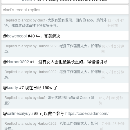
clacf's recent replies
Replied to a topic by clacf
大家有没有发现，国内的 app，跳转外
12 小时 47
›
分钟前
链，都喜欢帮你审核下链接安全性。
@
bowencool
#40 牛，完美解决
Replied to a topic by Harbor0202
老婆工作强度太大，如何破
16 小时 2 分钟
›
前
局。
@
Harbor0202
#11 没有女人会拒绝黑长直的，得慢慢引导
Replied to a topic by Harbor0202
老婆工作强度太大，如何破
16 小时 2 分钟
›
前
局。
@
kcerty
#7 现在已经 150w 了
Replied to a topic by clacf
如何优雅地用完每周 Codex 额
16 小时 36 分钟
›
前
度？
@
callmecaiyuyu
#8 可以做个参考
https://codexradar.com/
Replied to a topic by Harbor0202
老婆工作强度太大，如何
17 小时 35 分钟
›
前
破局。