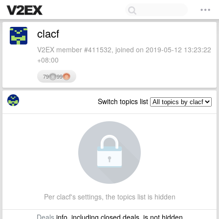
clacf
V2EX member #411532, joined on 2019-05-12 13:23:22
+08:00
79
99
Switch topics list
Per clacf's settings, the topics list is hidden
Deals
info, including closed deals, is not hidden