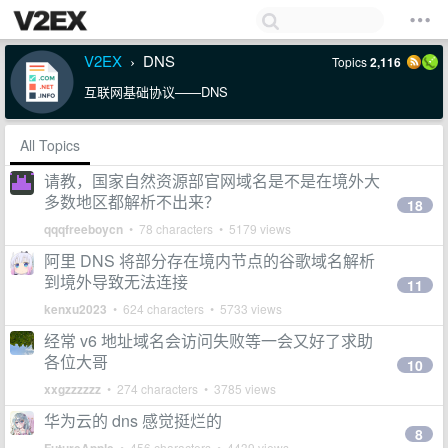
V2EX
DNS
Topics
2,116
›
互联网基础协议——DNS
All Topics
请教，国家自然资源部官网域名是不是在境外大
多数地区都解析不出来？
18
qqqfreeboycn
• 78 characters • 5179 views
阿里 DNS 将部分存在境内节点的谷歌域名解析
到境外导致无法连接
11
kenxu2023
• 624 characters • 5733 views
经常 v6 地址域名会访问失败等一会又好了求助
各位大哥
10
xxgzzzzzz
• 274 characters • 3785 views
华为云的 dns 感觉挺烂的
8
• 456 characters • 4439 views