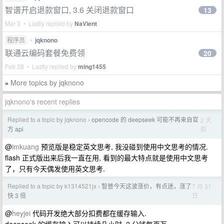
智谱开启退款窗口, 3.6 关闭退款窗口
13
Mar 3 • Lastly replied by
NaVient
程序员
•
jqknono
联通云编码套餐免费领
20
Feb 28 • Lastly replied by
ming1455
More topics by jqknono
»
jqknono's recent replies
Replied to a topic by jqknono
opencode 的 deepseek 可能不再来自官
2 天
›
前
方 api
@
imkuang
预览版是稳定英文思考, 我没碰到使用中文思考的情况.
flash 正式版出来后我一直在用, 看到的最大特点就是使用中文思考
了，只有今天偶发使用英文思考.
Replied to a topic by k1314521jx
智普今天这波涨价，有点迷，涨了
7 月 31
›
日
快 3 倍
@
heyjei
代码开发绝大部分扣费都在缓存输入.