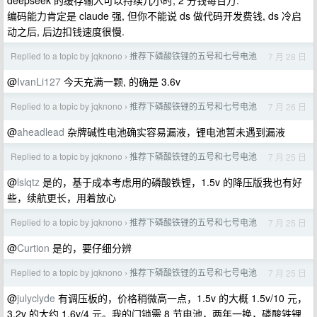
deepseek 的缓存输入可以持续几小时, 2 分钱每百万.
编码能力肯定是 claude 强, 但你不能说 ds 做代码开发费钱, ds 冷启
动之后, 后边扣钱速度很慢.
Replied to a topic by jqknono
推荐下磷酸铁锂的五号和七号电池
7 月 28 日
›
@
IvanLi127
今天充满一颗, 的确是 3.6v
Replied to a topic by jqknono
推荐下磷酸铁锂的五号和七号电池
7 月 26 日
›
@
aheadlead
杂牌碱性电池确实容易漏液，锂电池暂未遇到漏液
Replied to a topic by jqknono
推荐下磷酸铁锂的五号和七号电池
7 月 25 日
›
@
lslqtz
是的，基于成本考虑用的磷酸铁锂，1.5v 的降压版我也有好
些，续航更长，用着放心
Replied to a topic by jqknono
推荐下磷酸铁锂的五号和七号电池
7 月 25 日
›
@
Curtion
是的，要仔细分辨
Replied to a topic by jqknono
推荐下磷酸铁锂的五号和七号电池
7 月 25 日
›
@
julyclyde
有调压板的，价格稍微高一点，1.5v 的大概 1.5v/10 元，
3.2v 的大约 1.6v/4 元。我的门锁需 8 节电池，两年一换，磷酸铁锂