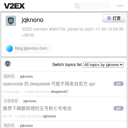
jqknono
打赏
V2EX member #563739, joined on 2021-11-30 10:54:39
+08:00
blog.jqknono.com
Switch topics list
程序员
•
jqknono
opencode 的 deepseek 可能不再来自官方 api
21
2 days ago • Lastly replied by
dingwen07
分享发现
•
jqknono
推荐下磷酸铁锂的五号和七号电池
51
Jul 26 • Lastly replied by
jqknono
程序员
•
jqknono