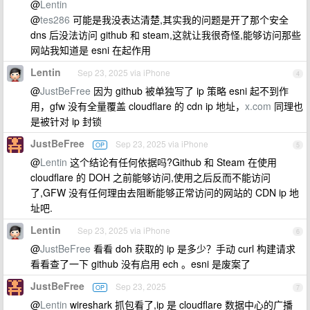
@
Lentin
@
tes286
可能是我没表达清楚,其实我的问题是开了那个安全
dns 后没法访问 github 和 steam,这就让我很奇怪,能够访问那些
网站我知道是 esni 在起作用
Lentin
Sep 23, 2025 via iPhone
4
@
JustBeFree
因为 github 被单独写了 ip 策略 esni 起不到作
用，gfw 没有全量覆盖 cloudflare 的 cdn ip 地址，
x.com
同理也
是被针对 ip 封锁
JustBeFree
Sep 23, 2025 via iPhone
OP
5
@
Lentin
这个结论有任何依据吗?Github 和 Steam 在使用
cloudflare 的 DOH 之前能够访问,使用之后反而不能访问
了,GFW 没有任何理由去阻断能够正常访问的网站的 CDN ip 地
址吧.
Lentin
Sep 23, 2025 via iPhone
6
@
JustBeFree
看看 doh 获取的 ip 是多少？手动 curl 构建请求
看看查了一下 github 没有启用 ech 。esni 是废案了
JustBeFree
Sep 23, 2025
OP
7
@
Lentin
wireshark 抓包看了,ip 是 cloudflare 数据中心的广播