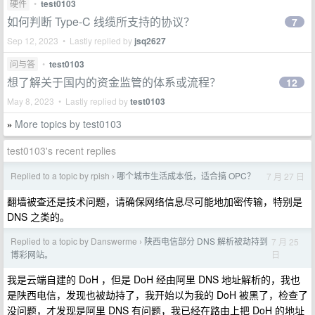
硬件
•
test0103
如何判断 Type-C 线缆所支持的协议？
7
Sep 12, 2023 • Lastly replied by
jsq2627
问与答
•
test0103
想了解关于国内的资金监管的体系或流程？
12
May 8, 2023 • Lastly replied by
test0103
More topics by test0103
»
test0103's recent replies
Replied to a topic by rpish
哪个城市生活成本低，适合搞 OPC？
7 月 27 日
›
翻墙被查还是技术问题，请确保网络信息尽可能地加密传输，特别是
DNS 之类的。
Replied to a topic by Danswerme
陕西电信部分 DNS 解析被劫持到
7 月 25
›
日
博彩网站。
我是云端自建的 DoH ，但是 DoH 经由阿里 DNS 地址解析的，我也
是陕西电信，发现也被劫持了，我开始以为我的 DoH 被黑了，检查了
没问题，才发现是阿里 DNS 有问题，我已经在路由上把 DoH 的地址