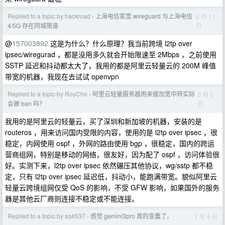
Replied to a topic by hackroad
上海电信家宽 wireguard 与上海电信
6 月 11
›
日
4/5G 存在同城限速
@
157003892
这是为什么？什么原理？我当前跨境 l2tp over
ipsec/wiregurad ，都是没用多久就会开始限速至 2Mbps ，之前使用
SSTP 延迟和抖动都太大了，我用的都是阿里云轻量云的 200M 峰值
带宽的机器，我现在去试试 openvpn
Replied to a topic by RoyCho
阿里云轻量服务器用来做加宽中转实际
5 月 6
›
日
会被 ban 吗？
我用的是阿里云的轻量云，买了深圳和新加坡的机器，安装的是
routeros ，用来访问国内受限的内容，使用的是 l2tp over ipsec ，很
稳定，内网使用 ospf ，外网的路由使用 bgp ，很稳定，国内的跨运
营商组网，特别是移动的网络，很友好，因为配了 ospf ，访问体验很
好。实测下来，l2tp over ipsec 依然碾压其他协议，wg/sstp 都不稳
定，只有 l2tp over ipsec 延迟低，抖动小，能跑满带宽。貌似阿里云
轻量云跨境组网仅受 QoS 的影响，不受 GFW 影响，如果国外的服务
器是其他云厂商则连接不稳定或不能连接。
Replied to a topic by sq4537
感觉 gemini3pro 真的变蠢了。
1 月 4 日
›