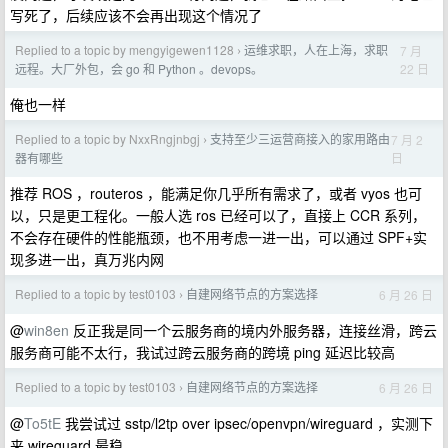
写死了，后续应该不会再出现这个情况了
Replied to a topic by mengyigewen1128
运维求职，人在上海，求职
7 月
›
22 日
远程。大厂外包，会 go 和 Python 。devops。
俺也一样
Replied to a topic by NxxRngjnbgj
支持至少三运营商接入的家用路由
7 月 2
›
日
器有哪些
推荐 ROS ，routeros ，能满足你几乎所有需求了，或者 vyos 也可
以，只是更工程化。一般人选 ros 已经可以了，直接上 CCR 系列，
不会存在硬件的性能瓶颈，也不用考虑一进一出，可以通过 SPF+实
现多进一出，真万兆内网
Replied to a topic by test0103
自建网络节点的方案选择
6 月 26 日
›
@
win8en
反正我是同一个云服务商的境内外服务器，连接丝滑，跨云
服务商可能不太行，我试过跨云服务商的跨境 ping 延迟比较高
Replied to a topic by test0103
自建网络节点的方案选择
6 月 26 日
›
@
To5tE
我尝试过 sstp/l2tp over ipsec/openvpn/wireguard ，实测下
来 wireguard 最稳