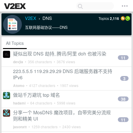
V2EX
DNS
Topics
2,116
›
互联网基础协议——DNS
All Topics
疑似出现 DNS 劫持, 腾讯/阿里 doh 也被污染
11
devjia
• 356 characters • 3676 views
223.5.5.5 119.29.29.29 DNS 后端服务器不支持
IPv6
3
Atomo
• 4127 characters • 1907 views
做站千万避坑 top 域名
38
hadami
• 64 characters • 5998 views
分享一个 MosDNS 魔改项目，自带完美分流规
则和精美 UI
11
jasonxtt
• 1259 characters • 2430 views