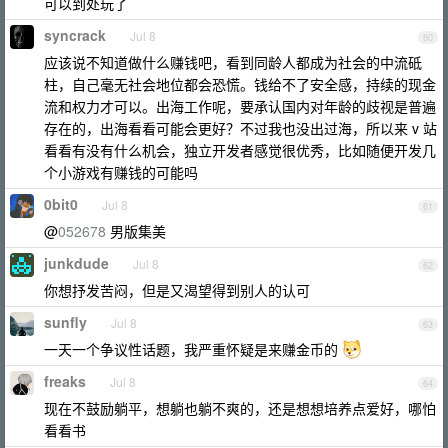
可以到处玩了
syncrack
Jul 8
60
应该说不知道做什么赚钱吧，看到同龄人都成为社会的中流砥
柱，自己毫无社会地位都会恐慌。钱给不了安全感，持续的现金
流和权力才可以。出海工作呢，要承认国内对年龄的歧视是普遍
存在的，出海看看可能会更好？不过我也没出过海，所以来 v 站
看看有没有什么机会，独立开发者感觉很优秀，比如随便开发几
个小游戏有赚钱的可能吗
0bit0
Jul 8
61
@
052678
男版集美
junkdude
Jul 8
62
你想抒发苦闷，但是又渴望得到别人的认可
sunfly
Jul 8
63
一天一个争议性话题，我严重怀疑是来赚金币的
freaks
Jul 8
64
现在不鼓励躺平，想躺也躺不爽的，还是想想培养点爱好，哪怕
看看书