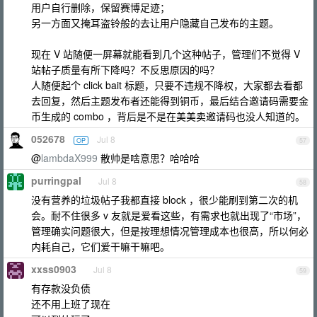
用户自行删除，保留赛博足迹；
另一方面又掩耳盗铃般的去让用户隐藏自己发布的主题。
现在 V 站随便一屏幕就能看到几个这种帖子，管理们不觉得 V
站帖子质量有所下降吗？不反思原因的吗？
人随便起个 click bait 标题，只要不违规不降权，大家都去看都
去回复，然后主题发布者还能得到铜币，最后结合邀请码需要金
币生成的 combo ，背后是不是在美美卖邀请码也没人知道的。
052678
Jul 8
OP
57
@
lambdaX999
散帅是啥意思？哈哈哈
purringpal
Jul 8
58
没有营养的垃圾帖子我都直接 block ，很少能刷到第二次的机
会。耐不住很多 v 友就是爱看这些，有需求也就出现了“市场”，
管理确实问题很大，但是按理想情况管理成本也很高，所以何必
内耗自己，它们爱干嘛干嘛吧。
xxss0903
Jul 8
59
有存款没负债
还不用上班了现在