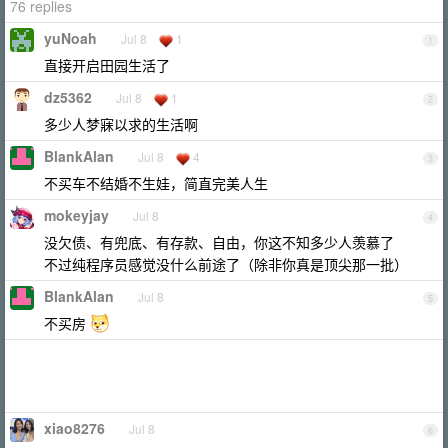
76 replies
yuNoah
Jul 8
1
1
直接开启田园生活了
dz5362
Jul 8
1
2
多少人梦寐以求的生活啊
BlankAlan
Jul 8
4
3
不买车不结婚不生娃，简直完美人生
mokeyjay
Jul 8
4
没欠债、有兜底、有存款、自由，你这不知多少人羡慕了
不过纯程序员感觉没什么前途了（除非你真是顶尖那一批）
BlankAlan
Jul 8
5
不买房
xiao8276
Jul 8
6