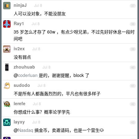
ninjaJ
Jul 8
37
人可以没对象，不能没朋友
Ray1
Jul 8
38
35 岁怎么才存了 60w ，有点少呀兄弟，不过先好好休息一段时
间吧
iv2ex
Jul 8
39
没有弱点
zhouhuab
Jul 8
40
@
coderluan
是的，谢谢提醒，block 了
sudodo
Jul 8
41
不是所有人都轰轰烈烈的，平凡也有很多样子
lerefe
Jul 8
42
你想成什么事？概率论学学先
layxy
Jul 8
43
@
Nasdaq
搞金币，卖邀请码，也是一个营生🐶