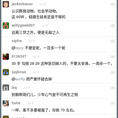
jackerbauer
Jul 8
65
认识群居动物，社会学动物。
这 60W ，结婚生娃肯定是不够的
willygeek007
Jul 8
66
远离三贷之外，便是无敌之人
vipfts
Jul 8
67
@
layxy
不便宜呢，一百多一个呢
9136347
Jul 8
68
35 岁 勾搭 28 29 这种急切嫁人的，不要太安逸，一周杀一个。
sjqboss
Jul 8
69
@
sunfly
把严重怀疑去掉
izq
Jul 8
70
别躺啊哥们儿，少年心气是不可再生之物
hshe
Jul 8
71
一样，差不多要被裁了，存款 70 左右。