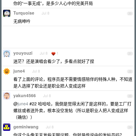
你的“一事无成”，是多少人心中的完美开局
Turquoise
Jul 8
20
无病呻吟
youyouzi
Jul 8
1
21
迷茫？还是演唱会看少了，多看点就好了捏
june4
Jul 8
22
看了上面的评论，程序员是不需要情感陪伴的特殊人种，不知道
是人选择了职业还是职业把人变成这样
yakun4566
Jul 8
23
@
june4
#22 哈哈哈，我倒是觉得太闲了是这样的，要是工厂打
螺丝或者送外卖，根本没空发帖（所以是职业人把人变成这样
（确信））
geminiwang
Jul 8
24
你这个头像天天发些无聊议题，你就是传说中的发帖员吗？