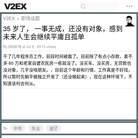
V2EX
职场话题
›
35 岁了， 一事无成，还没有对象，感到
未来人生会继续平庸且孤单
By
052678
at Jul 8 · 8513 views
干了几年程序员工作，前段时间被裁了。目前除了有点小存款，差不
多 60 万和老家自建农民房一栋就没了。没买车、没买房，无贷款也
没对象，几乎没啥朋友。，目前这个年龄和行情，工作真是不好找，
所以暂时先躺平做独立开发了（还没做起来），现在这种环境下，不
知道该何去何从。
中年
失业
迷茫