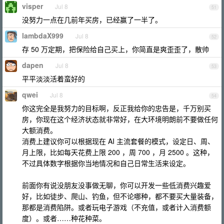
visper
Jul 8
51
没努力一点在几前年买房，已经赢了一半了。
lambdaX999
Jul 8
52
存 50 万定期，把保险给自己买上，你简直是爽歪歪了，散帅
dapen
Jul 8
53
平平淡淡活着蛮好的
qwei
Jul 8
54
你这完全是我努力的目标啊，反正我给你的忠告是，千万别买
房，你现在这个经济状态就非常好，在大环境明朗前不要做任何
大额消费。
消费上建议你可以根据现在 AI 主流套餐的模式，设定日、周、
月上限，比如每天花费上限 200 ，周 700 ，月 2500 。这种，
不过具体数字根据你当地情况和自己日常生活来设定。
前面你有说没朋友没事做无聊，你可以开发一些低消费兴趣爱
好，比如徒步、爬山、钓鱼，但不论哪种，都不要买大量装备，
那都是消费陷阱。或者玩电子游戏（不充值，或者计入消费额
度）。或者……种花种菜。