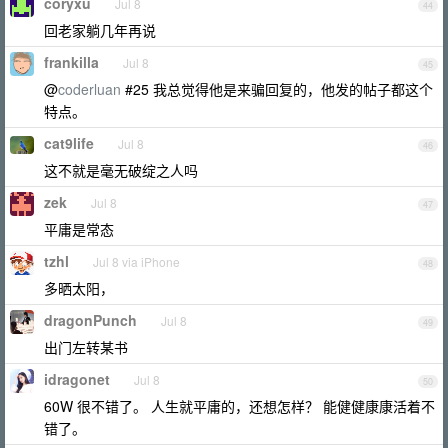
coryxu
Jul 8
44
回老家躺几年再说
frankilla
Jul 8
45
@
coderluan
#25 我总觉得他是来骗回复的，他发的帖子都这个
特点。
cat9life
Jul 8
46
这不就是毫无破绽之人吗
zek
Jul 8
47
平庸是常态
tzhl
Jul 8 via iPhone
48
多晒太阳，
dragonPunch
Jul 8
49
出门左转某书
idragonet
Jul 8
50
60W 很不错了。 人生就平庸的，还想怎样？ 能健健康康活着不
错了。