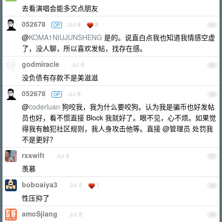
去看演唱会能多交点朋友
052678
Jul 8
8
OP
14
@
KOMA1NIUJUNSHENG
是的。说直白点我也知道我情感空虚
了，没人聊，所以喜欢发帖，找存在感。
godmiracle
Jul 8
15
没负债有存款不是美滋滋
052678
Jul 8
OP
16
@
coderluan
狗咬我，我为什么要咬狗。认为我是骗币也好发帖
员也好，看不惯直接 Block 我就好了。眼不见，心不烦。如果觉
得我有触犯社区规则，我人身攻击他等。直接 @管理员 处罚我
不是更好？
rxswift
Jul 8
17
羡慕
boboaiya3
Jul 8
1
18
性压抑了
amoSjiang
Jul 8
19