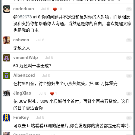
coderluan
Jul 8
10
25
@
052678
#16 你的问题并不是没和反对你的人对喷，而是相反
没和支持你想帮助你人沟通，当然这是你的自由，喜欢提醒大家
也是我的自由。
cshwen
Jul 8
26
无敌之人
vincentWdp
Jul 8
27
60 万还叫一事无成?
Albertcord
Jul 8
28
在村里相亲，讨个媳妇生个小孩热炕头，把 60 万挥霍完
JingXiao
Jul 8
1
29
花 30w 彩礼，30w 小县城付个首付，再背个百来万贷款。这样
的日子更适合你
FireKey
Jul 8
30
可以去 b 站看看非洲的纪录片,你会发现你的痛苦都是无病呻吟.