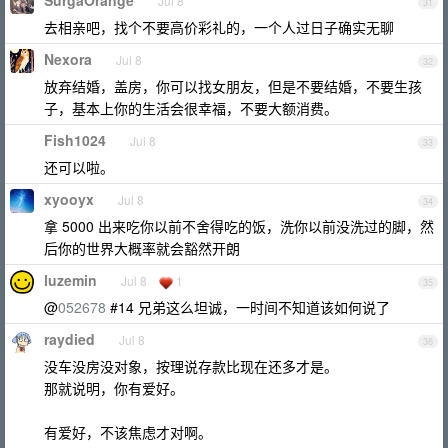
SurgaOrange
Jul 8
31
去相亲吧，找个不要高价彩礼的，一个人过日子确实无聊
Nexora
Jul 8
32
放弃结婚，盖房，你可以找女朋友，但是不要结婚，不要生孩
子，基本上你的生活会很幸福，不要大额消费。
Fish1024
Jul 8
33
还可以啦。
xyooyx
Jul 8
34
拿 5000 出来吃你以前不舍得吃的饭，洗你以前没洗过的脚，然
后你的世界大概率就会豁然开朗
luzemin
Jul 8
1
35
@
052678
#14 兄弟这么坦诚，一时间不知道该如何说了
raydied
Jul 8
36
没车没房没对象，按理说存款比现在还多才是。
那就说明，你有爱好。
有爱好，不该焦虑才对啊。