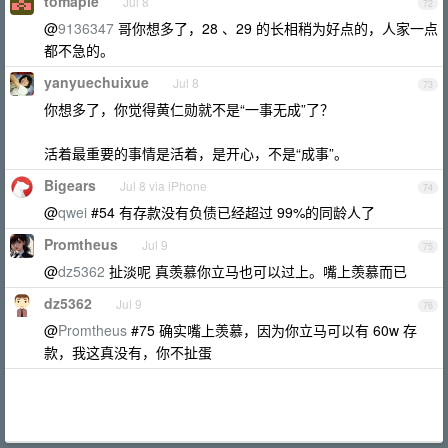
tomaple
Jul 8
72
@
9136347
哥你想多了，28 、29 的长相稍为好点的，人家一点
都不急的。
yanyuechuixue
Jul 8
73
你想多了，你觉得黄仁勋就不是“一事无成”了？
活着最重要的事情是活着，是开心，不是“成事”。
Bigears
Jul 8 via iPhone
74
@
qwei
#54 有存款没有负债已经超过 99%的同龄人了
Promtheus
Jul 9
75
@
dz5362
扯淡呢 真羡慕你立马也可以过上。嘴上羡慕而已
dz5362
Jul 9
76
@
Promtheus
#75 确实嘴上羡慕，因为你立马可以有 60w 存
款，我这真没有，你不扯蛋