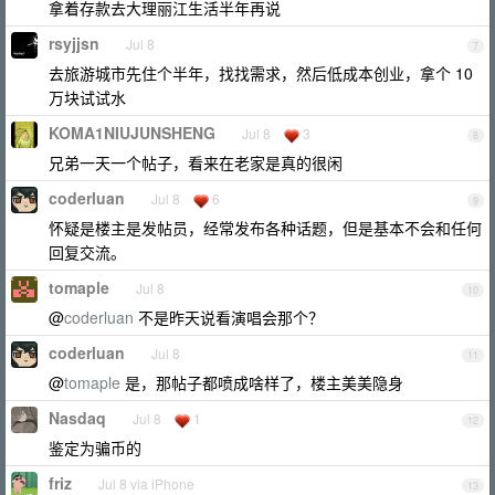
拿着存款去大理丽江生活半年再说
rsyjjsn
Jul 8
7
去旅游城市先住个半年，找找需求，然后低成本创业，拿个 10
万块试试水
KOMA1NIUJUNSHENG
Jul 8
3
8
兄弟一天一个帖子，看来在老家是真的很闲
coderluan
Jul 8
6
9
怀疑是楼主是发帖员，经常发布各种话题，但是基本不会和任何
回复交流。
tomaple
Jul 8
10
@
coderluan
不是昨天说看演唱会那个？
coderluan
Jul 8
11
@
tomaple
是，那帖子都喷成啥样了，楼主美美隐身
Nasdaq
Jul 8
1
12
鉴定为骗币的
friz
Jul 8 via iPhone
13