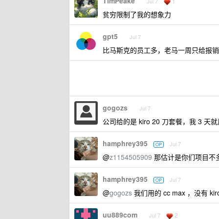
TimPeake
1
Jul 7
贫穷限制了我的想象力
gpt5
Jul 7
比马斯克的员工多，老马一周只给报销 2
gogozs
Jul 7
公司给的是 kiro 20 刀套餐，我 
hamphrey395
Jul 7
OP
@
z1154505909
那估计是你们项目不多吧
hamphrey395
Jul 7
OP
@
gogozs
我们用的 cc max ，没有 kiro
uu889com
2
Jul 7