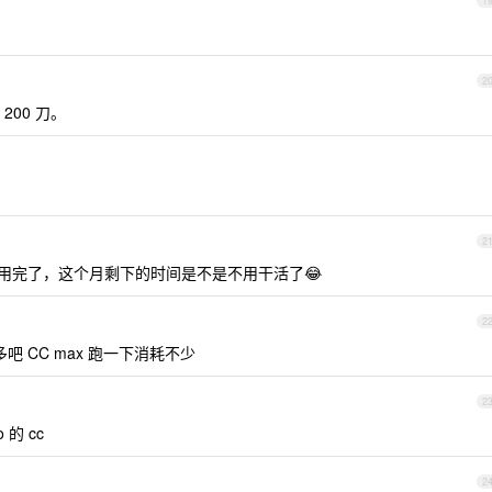
1
2
00 刀。
2
3 天就用完了，这个月剩下的时间是不是不用干活了😂
2
 CC max 跑一下消耗不少
2
 的 cc
2