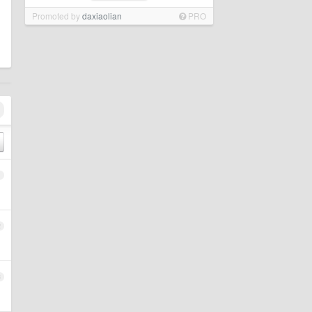
Promoted by
daxiaolian
PRO
1
2
3