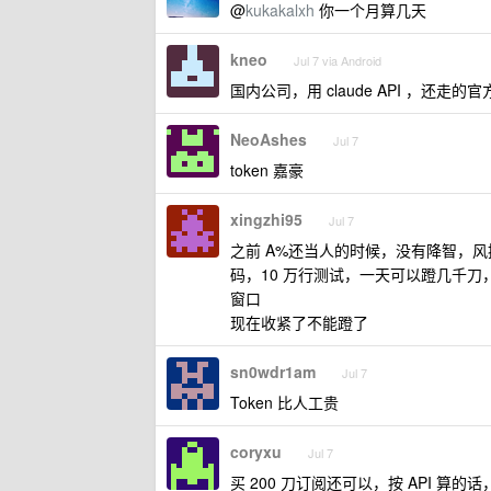
@
kukakalxh
你一个月算几天
kneo
Jul 7 via Android
国内公司，用 claude API ，还走的
NeoAshes
Jul 7
token 嘉豪
xingzhi95
Jul 7
之前 A%还当人的时候，没有降智，风控也不严
码，10 万行测试，一天可以蹬几千刀，那
窗口
现在收紧了不能蹬了
sn0wdr1am
Jul 7
Token 比人工贵
coryxu
Jul 7
买 200 刀订阅还可以，按 API 算的话，一