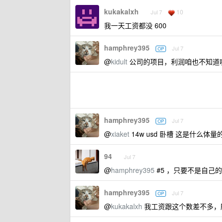
kukakalxh
10
Jul 7
我一天工资都没 600
hamphrey395
Jul 7
OP
@
kidult
公司的项目，利润咱也不知道呢
hamphrey395
Jul 7
OP
@
xiaket
14w usd 卧槽 这是什么体
94
Jul 7
@
hamphrey395
#5 ，只要不是自己
hamphrey395
Jul 7
OP
@
kukakalxh
我工资跟这个数差不多，所