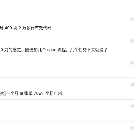
2
 400 块,2 万多行有效代码..
2
 80 刀的感觉，随便加几个 spec 流程，几个任务下来就没了
2
2
一个月 ai 账单 70w+ 坐标广州
2
？
3