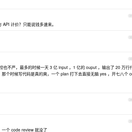
3
官方 API 计价？只能说钱多速来。
3
3
，最多的时候一天 3 亿 input ，1 亿的 ouput ，输出了 20 万行
个时候写代码是真的爽，一个 plan 打下去直接无脑 yes ，开七八个 c
3
3
个 code review 就没了