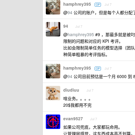
hamphrey395
Jul 7
OP
@
94
公司的账户，但是每个人都分配了单
94
Jul 7
@
hamphrey395
#9 ，那最多就是被
限制的问题和对应的 KPI 考评。
比如会限制简单任务的模型选择（团队组长按
种简单粗暴的考评指标。
hamphrey395
Jul 7
OP
@
94
公司目前预估是一个月 6000 到
diudiuu
Jul 7
啥业务。。。。
20$我都用不完
evan9527
Jul 7
如果公司兜底，大家都玩命用。
让管理层感觉，这东西成本高不划算。