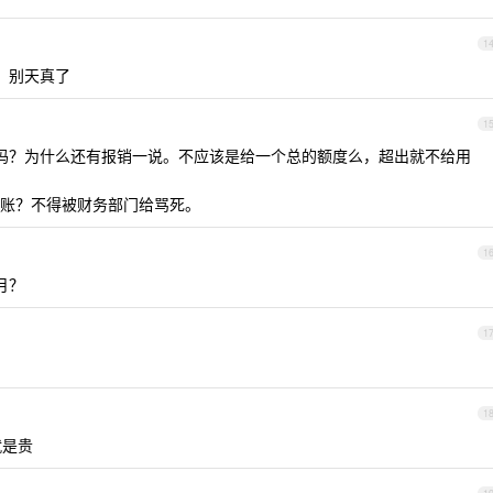
1
，别天真了
1
户吗？为什么还有报销一说。不应该是给一个总的额度么，超出就不给用
账？不得被财务部门给骂死。
1
月？
1
1
就是贵