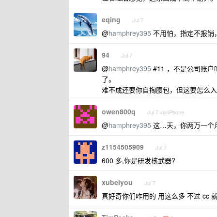
eqing
Jul 7
@
hamphrey395
不用怕，指定不报销
94
Jul 7
@
hamphrey395
#11 ，不是公司账
了。
难不成还要你自掏腰包，但这要怎么入
owen800q
Jul 7 via iPhone
@
hamphrey395
这…天，你两万一个
z1154505909
Jul 7
600 多,你是研发核武器?
xubeiyou
Jul 7
真好奇你们咋用的 用这么多 不过 cc 