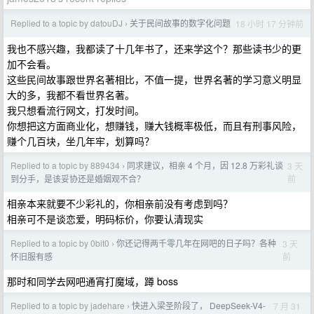
Replied to a topic by datouDJ
关于民间故事的数字化问题
18 小时 17 分钟前
›
我也不感兴趣，我都读了十几年书了，还来学这个？那些读书少的更
加不会看。
这些民间故事跟世界名著相比，不值一提，世界名著的学习意义明显
大的多，我都不看世界名著。
我只想看流行网文，打发时间。
你想把这方面商业化，想赚钱，赚大钱概率极低，而且有刑事风险，
赚个几百块，坐几年牢，划算吗？
Replied to a topic by 889434
同求建议，相亲 4 个月，因 12.8 万彩礼谈
3 天
›
前
到分手，是该妥协还是婚姻观不合？
相亲本来就要不少彩礼的，你相亲前没有考虑到吗？
相亲可不是谈恋爱，明码标价，你要认清现实
Replied to a topic by 0bit0
你还记得两千零几年在网吧的日子吗？各种
3 天
›
前
怀旧服有感
那时和同学去网吧通宵打魔域，蹲 boss
Replied to a topic by jadehare
快进入梁圣阶段了， DeepSeek-V4-
7 月 31
›