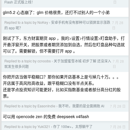
日
Flash 正式版上线！
glm5.2 心态崩了：glm 价格很贵，还打不过别人的一个小弟
Replied to a topic by NoKey
安卓手机有没有那种可以锁屏显示涨跌
7 月 28
›
日
的 app 呢？
刚试了下，东方财富期货 app ，我的>设置>行情设置>盯盘助手，打
开悬浮窗开关，把股票或者期货添加到自选，然后在盯盘品种勾选就
可以了。需要解锁，但不需要打开 app 。
Replied to a topic by ccnoobs
关于加盟蜜雪冰城 初步了解 还没深入
7 月 28
›
日
就发生很多问题
你把开店当做平稳糊口？那你如果开店基本上是亏掉几十万。。。
开店属于高风险高收益，跟平稳糊口没有半点关系。
还是学点投资知识可能更好，比如买指数基金或者部分高分红的股
票。
Replied to a topic by EasonIndie
我不听，我要的是全面拥抱 AI
7 月 28 日
›
可以用 opencode zen 的免费 deepseek v4flash
Replied to a topic by Yuki321
存了 100w+，太想躺平了
7 月 28 日
›