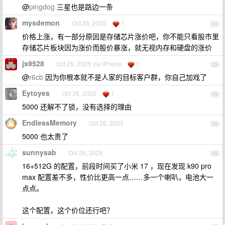
@
pingdog
三星也是路边一条
mysdemon
Oct 26, 2025
1
21
价格上涨，有一部分原因是存储芯片涨价吧，你不能只看股市里
存储芯片板块因为涨价而股价暴涨，就无视内存和硬盘的涨价
js9528
Oct 26, 2025 via iPhone
1
22
@
r6cb
因为你根本就不是人家的目标客户群，你自己加戏了
Eytoyes
Oct 26, 2025
1
23
5000 还解不了锁，没有选择的理由
EndlessMemory
Oct 26, 2025
24
5000 也太贵了
sunnysab
Oct 26, 2025
25
16+512G 的配置，前段时间买了小米 17 ，现在发现 k90 pro
max 配置差不多，性价比更高一点……多一个喇叭，电池大一
点点。
这个配置，这个价位还行吧？