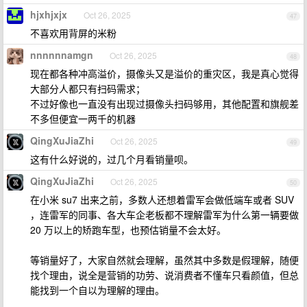
hjxhjxjx
Oct 26, 2025
47
不喜欢用背屏的米粉
nnnnnnamgn
Oct 26, 2025
48
现在都各种冲高溢价，摄像头又是溢价的重灾区，我是真心觉得
大部分人都只有扫码需求；
不过好像也一直没有出现过摄像头扫码够用，其他配置和旗舰差
不多但便宜一两千的机器
QingXuJiaZhi
Oct 26, 2025
49
这有什么好说的，过几个月看销量呗。
QingXuJiaZhi
Oct 26, 2025
50
在小米 su7 出来之前，多数人还想着雷军会做低端车或者 SUV
，连雷军的同事、各大车企老板都不理解雷军为什么第一辆要做
20 万以上的矫跑车型，也预估销量不会太好。
等销量好了，大家自然就会理解，虽然其中多数是假理解，随便
找个理由，说全是营销的功劳、说消费者不懂车只看颜值，但总
能找到一个自以为理解的理由。