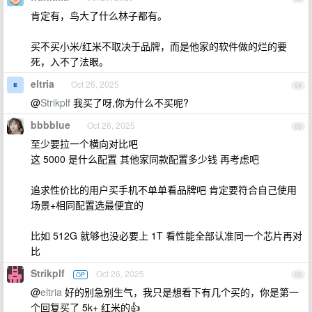
肯定有，鸟大了什么林子都有。
买不买小米/红米不取决于品牌，而是他家的软件做的烂的要
死，入不了法眼。
eltria
Oct 26, 2025
64
@
Strikplf
我买了呀,你为什么不买呢?
bbbblue
Oct 26, 2025
65
至少要拉一个横向对比吧
这 5000 是什么配置 其他家同款配置多少钱 再考虑吧
追求性价比的用户买手机不单单看品牌吧 肯定要符合自己使用
场景+相同配置选最便宜的
比如 512G 就够也没必要上 1T 看性能全部认准同一个芯片再对
比
Strikplf
Oct 26, 2025
OP
66
@
eltria
好的别急别生气，我只是想看下有几个买的，你是第一
个回复买了 5k+ 红米的👍