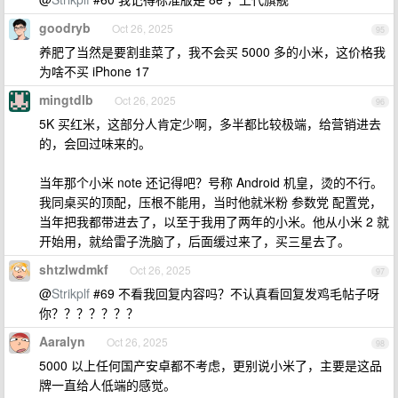
goodryb
Oct 26, 2025
95
养肥了当然是要割韭菜了，我不会买 5000 多的小米，这价格我
为啥不买 iPhone 17
mingtdlb
Oct 26, 2025
96
5K 买红米，这部分人肯定少啊，多半都比较极端，给营销进去
的，会回过味来的。
当年那个小米 note 还记得吧？号称 Android 机皇，烫的不行。
我同桌买的顶配，压根不能用，当时他就米粉 参数党 配置党，
当年把我都带进去了，以至于我用了两年的小米。他从小米 2 就
开始用，就给雷子洗脑了，后面缓过来了，买三星去了。
shtzlwdmkf
Oct 26, 2025
97
@
Strikplf
#69 不看我回复内容吗？不认真看回复发鸡毛帖子呀
你？？？？？？？
Aaralyn
Oct 26, 2025
98
5000 以上任何国产安卓都不考虑，更别说小米了，主要是这品
牌一直给人低端的感觉。