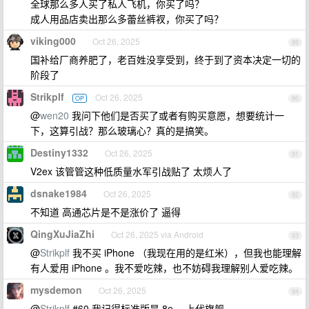
全球那么多人买了私人飞机，你买了吗？
成人用品店卖出那么多蕾丝裤衩，你买了吗？
viking000
Oct 26, 2025
89
国补给厂商养肥了，老百姓没享受到，终于到了资本决定一切的
阶段了
Strikplf
Oct 26, 2025
OP
90
@
wen20
我问下他们是否买了或者有购买意愿，想要统计一
下，这算引战？那么玻璃心？真的是搞笑。
Destiny1332
Oct 26, 2025
91
V2ex 该管管这种低质量水军引战贴了 太烦人了
dsnake1984
Oct 26, 2025
92
不知道 高通芯片是不是涨价了 逼得
QingXuJiaZhi
Oct 26, 2025 via Android
93
@
Strikplf
我不买 iPhone （我现在用的是红米），但我也能理解
有人爱用 iPhone 。我不爱吃辣，也不妨碍我理解别人爱吃辣。
mysdemon
Oct 26, 2025
94
@
Strikplf
#60 我记得标准版是 8e ，上代旗舰