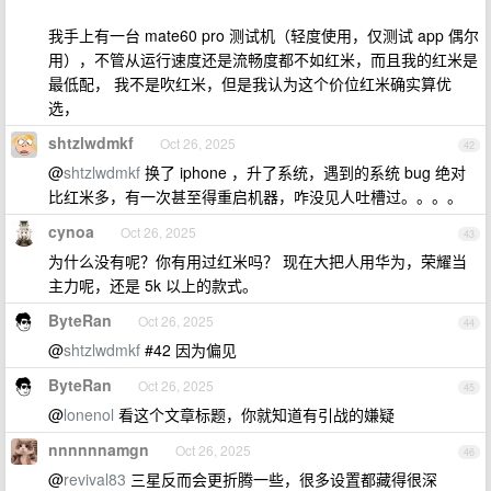
我手上有一台 mate60 pro 测试机（轻度使用，仅测试 app 偶尔
用），不管从运行速度还是流畅度都不如红米，而且我的红米是
最低配， 我不是吹红米，但是我认为这个价位红米确实算优
选，
shtzlwdmkf
Oct 26, 2025
42
@
shtzlwdmkf
换了 iphone ，升了系统，遇到的系统 bug 绝对
比红米多，有一次甚至得重启机器，咋没见人吐槽过。。。。
cynoa
Oct 26, 2025
43
为什么没有呢？你有用过红米吗？ 现在大把人用华为，荣耀当
主力呢，还是 5k 以上的款式。
ByteRan
Oct 26, 2025
44
@
shtzlwdmkf
#42 因为偏见
ByteRan
Oct 26, 2025
45
@
lonenol
看这个文章标题，你就知道有引战的嫌疑
nnnnnnamgn
Oct 26, 2025
46
@
revival83
三星反而会更折腾一些，很多设置都藏得很深