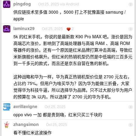
pingdog
Oct 25, 2025 via Android
2
供应链技术至多值 3000 ，5000 打上不犹豫直接 samsung /
apple
laminux29
Oct 25, 2025
2
3
5k 的红米手机，你说的是最新款 K90 Pro MAX 吧。涨价是因为
高端芯片涨价，影响到了高端处理器与高端 RAM 、高端 ROM
等器件的涨价。还有一个原因是红米品牌打算冲击高端，导致红
米新旗舰价格飙升。但红米的热销机型仍然是中低端的三百多元
到一千多元的款式，而且还是京东自营在售的新机。
这种战略和华为一样，华为真正热销机型价位是 2700 元左右，
占比约 75%。但用户为啥买华为？因为华为能做三折叠，大家
觉得华为科技牛逼，所以选择华为品牌。只不过大部分华为用户
的预算在 3k 以内，所以选择了 2700 元的华为手机。
avrillavigne
Oct 25, 2025
4
oppo vivo 一加 都是贵到嗨，红米只买三千块的
zhangsimon
Oct 25, 2025
5
看不懂红米这波操作