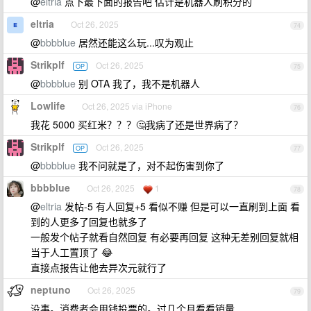
@
eltria
点下最下面的报告吧 估计是机器人刷积分的
eltria
Oct 26, 2025
74
@
bbbblue
居然还能这么玩...叹为观止
Strikplf
Oct 26, 2025
OP
75
@
bbbblue
别 OTA 我了，我不是机器人
Lowlife
Oct 26, 2025 via iPhone
76
我花 5000 买红米？？？🤔我病了还是世界病了？
Strikplf
Oct 26, 2025
OP
77
@
bbbblue
我不问就是了，对不起伤害到你了
bbbblue
Oct 26, 2025
1
78
@
eltria
发帖-5 有人回复+5 看似不赚 但是可以一直刷到上面 看
到的人更多了回复也就多了
一般发个帖子就看自然回复 有必要再回复 这种无差别回复就相
当于人工置顶了 😂
直接点报告让他去异次元就行了
neptuno
Oct 26, 2025
79
没事。消费者会用钱投票的。过几个月看看销量