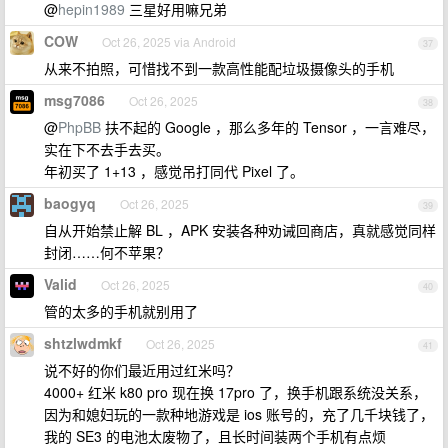
@
hepin1989
三星好用嘛兄弟
COW
Oct 26, 2025 via Android
37
从来不拍照，可惜找不到一款高性能配垃圾摄像头的手机
msg7086
Oct 26, 2025
38
@
PhpBB
扶不起的 Google ，那么多年的 Tensor ，一言难尽，
实在下不去手去买。
年初买了 1+13 ，感觉吊打同代 Pixel 了。
baogyq
Oct 26, 2025
39
自从开始禁止解 BL ，APK 安装各种劝诫回商店，真就感觉同样
封闭……何不苹果？
Valid
Oct 26, 2025
40
管的太多的手机就别用了
shtzlwdmkf
Oct 26, 2025
41
说不好的你们最近用过红米吗？
4000+ 红米 k80 pro 现在换 17pro 了，换手机跟系统没关系，
因为和媳妇玩的一款种地游戏是 ios 账号的，充了几千块钱了，
我的 SE3 的电池太废物了，且长时间装两个手机有点烦