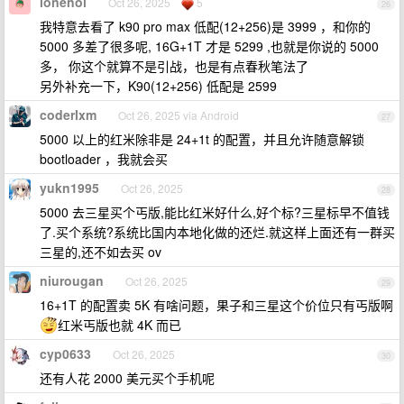
lonenol
Oct 26, 2025
5
26
我特意去看了 k90 pro max 低配(12+256)是 3999 ，和你的
5000 多差了很多呢, 16G+1T 才是 5299 ,也就是你说的 5000
多， 你这个就算不是引战，也是有点春秋笔法了
另外补充一下，K90(12+256) 低配是 2599
coderlxm
Oct 26, 2025 via Android
27
5000 以上的红米除非是 24+1t 的配置，并且允许随意解锁
bootloader ，我就会买
yukn1995
Oct 26, 2025
28
5000 去三星买个丐版,能比红米好什么,好个标?三星标早不值钱
了.买个系统?系统比国内本地化做的还烂.就这样上面还有一群买
三星的,还不如去买 ov
niurougan
Oct 26, 2025
29
16+1T 的配置卖 5K 有啥问题，果子和三星这个价位只有丐版啊
红米丐版也就 4K 而已
cyp0633
Oct 26, 2025
30
还有人花 2000 美元买个手机呢