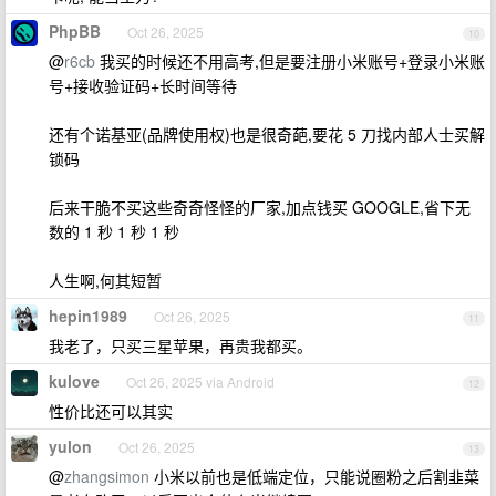
PhpBB
Oct 26, 2025
10
@
r6cb
我买的时候还不用高考,但是要注册小米账号+登录小米账
号+接收验证码+长时间等待
还有个诺基亚(品牌使用权)也是很奇葩,要花 5 刀找内部人士买解
锁码
后来干脆不买这些奇奇怪怪的厂家,加点钱买 GOOGLE,省下无
数的 1 秒 1 秒 1 秒
人生啊,何其短暂
hepin1989
Oct 26, 2025
11
我老了，只买三星苹果，再贵我都买。
kulove
Oct 26, 2025 via Android
12
性价比还可以其实
yulon
Oct 26, 2025
13
@
zhangsimon
小米以前也是低端定位，只能说圈粉之后割韭菜