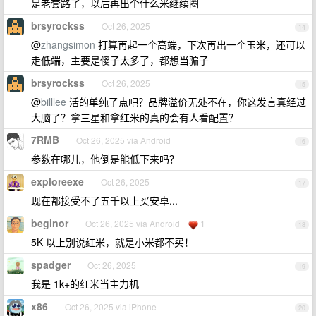
是老套路了，以后再出个什么米继续圈
brsyrockss
Oct 26, 2025
14
@
zhangsimon
打算再起一个高端，下次再出一个玉米，还可以
走低端，主要是傻子太多了，都想当骗子
brsyrockss
Oct 26, 2025
15
@
billlee
活的单纯了点吧？品牌溢价无处不在，你这发言真经过
大脑了？拿三星和拿红米的真的会有人看配置？
7RMB
Oct 26, 2025 via Android
16
参数在哪儿，他倒是能低下来吗？
exploreexe
Oct 26, 2025
17
现在都接受不了五千以上买安卓...
beginor
Oct 26, 2025 via Android
1
18
5K 以上别说红米，就是小米都不买！
spadger
Oct 26, 2025
19
我是 1k+的红米当主力机
x86
Oct 26, 2025 via iPhone
20