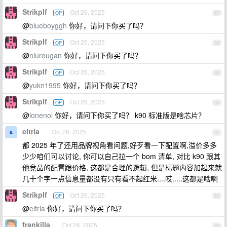
Strikplf
Oct 26, 2025
OP
57
@
blueboyggh
你好，请问下你买了吗？
Strikplf
Oct 26, 2025
OP
58
@
niurougan
你好，请问下你买了吗？
Strikplf
Oct 26, 2025
OP
59
@
yukn1995
你好，请问下你买了吗？
Strikplf
Oct 26, 2025
OP
60
@
lonenol
你好，请问下你买了吗？ k90 标准版是啥芯片？
eltria
Oct 26, 2025
61
都 2025 年了还用品牌视角看问题,好歹看一下配置啊,溢价多多
少少咱们可以讨论, 你可以自己拉一个 bom 清单, 对比 k90 跟其
他竞品的配置跟价格, 这都是合理的逻辑, 但是标题内容加起来就
几十个字一点信息量都没有只有看不起红米....哎.....这都是啥啊
Strikplf
Oct 26, 2025
OP
62
@
eltria
你好，请问下你买了吗？
frankilla
Oct 26, 2025
63