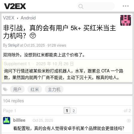
V2EX
Android
›
非引战，真的会有用户 5k+ 买红米当主
力机吗？🥺
By
Strikplf
at Oct 25, 2025 · 9128 views
双持除外。没想到红米都能卖上这个价格了。
Supplement 1 · 2025 年 10 月 26 日
询问下行情还被某些米粉打成机器人，水军，跟累总 OTA 一个路
数，果然国内就两个厂商不能说，主动下沉十天。糇真的哈人。
用户
红米
主力机
104 replies
Page 1
1
of 2
2
billlee
Oct 25, 2025
1
看配置啦，真的会有人觉得安卓手机某个品牌就会更值钱吗？