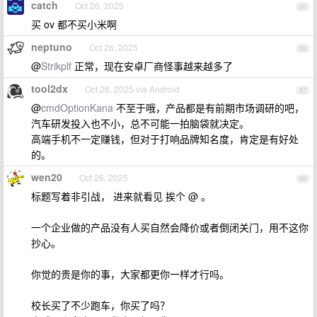
catch
Oct 26, 2025
85
买 ov 都不买小米啊
neptuno
Oct 26, 2025
86
@
Strikplf
正常，现在安卓厂商怪事越来越多了
tool2dx
Oct 26, 2025 via Android
87
@
cmdOptionKana
不至于哦，产品都是有前期市场调研的吧，
汽车研发投入也不小，总不可能一拍脑袋就决定。
高端手机不一定赚钱，但对于打响品牌知名度，肯定是有好处
的。
wen20
Oct 26, 2025
88
标题写着非引战， 进来就看见 挨个 @ 。
一个企业做的产品没有人买自然会降价或者倒闭关门，用不这你
抄心。
你觉的贵是你的事，大家都更你一样才行吗。
校长买了不少跑车，你买了吗？