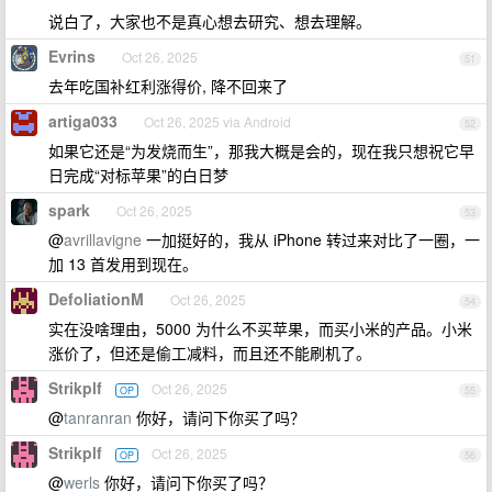
说白了，大家也不是真心想去研究、想去理解。
Evrins
Oct 26, 2025
51
去年吃国补红利涨得价, 降不回来了
artiga033
Oct 26, 2025 via Android
52
如果它还是“为发烧而生”，那我大概是会的，现在我只想祝它早
日完成“对标苹果”的白日梦
spark
Oct 26, 2025
53
@
avrillavigne
一加挺好的，我从 iPhone 转过来对比了一圈，一
加 13 首发用到现在。
DefoliationM
Oct 26, 2025
54
实在没啥理由，5000 为什么不买苹果，而买小米的产品。小米
涨价了，但还是偷工减料，而且还不能刷机了。
Strikplf
Oct 26, 2025
OP
55
@
tanranran
你好，请问下你买了吗？
Strikplf
Oct 26, 2025
OP
56
@
werls
你好，请问下你买了吗？