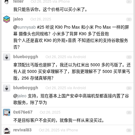
feller
Oct 26, 2025 via iPhone
31
我只能告诉你，这个价格可以买小米了。
jaleo
Oct 26, 2025
32
@
sunnysab
#25 听说 K90 Pro Max 和小米 Pro Max 一样的屏
幕 摄像头也同规格？小米多了背屏 K90 多了低音炮
我个人还是喜欢 K90 的外观+音质 不知道红米的支持谷歌服务
否？
blueboyggh
Oct 26, 2025 via Android
33
拿顶配比丐版也是醉了，我还以为红米出 5000 多的丐版了。还
有人说 5000 买安卓理解不了，那我更理解不了 5000 买苹果丐
版，256 存储真够用？
blueboyggh
Oct 26, 2025 via Android
34
@
jaleo
支持，现在基本上国产安卓中高端机型都直接内置了谷
歌服务，除了华为
0x676e67
Oct 26, 2025
35
不是目标客户不会买的，就像我一样从来没买过。
revival83
Oct 26, 2025 via iPhone
36