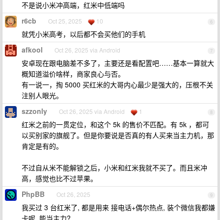
不是说小米冲高端，红米中低端吗
r6cb
Oct 25, 2025
10
6
就凭小米高考，以后都不会买他们的手机
afkool
Oct 26, 2025 via Android
7
安卓现在跟电脑差不多了，主要还是看配置吧……基本一算就大
概知道溢价啥样，商家良心与否。
有一说一，掏 5000 买红米的大哥内心最少是强大的，压根不关
注别人眼光。
szzonly
Oct 26, 2025 via Android
1
8
红米之前的一贯定位，和这个 5k 的售价不匹配。有 5k ，都可
以买别家的旗舰了。但是你要说是否真的有人买来当主力机，那
肯定是有的。
不过自从米不能解锁之后，小米和红米我就不买了。而且米冲
高，感觉也比不过苹果。
PhpBB
Oct 26, 2025
9
我买过 3 台红米了, 都是用来 接电话+偶尔热点, 装个微信我都嫌
卡呢, 能当主力?