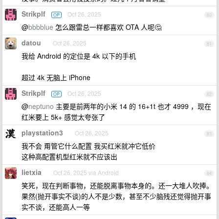
Strikplf
Oct 26, 2025
OP
80
@
bbbblue
怎么跟雷总一样都喜欢 OTA 人呢🤔
datou
Oct 26, 2025
81
我给 Android 的定位是 4k 以下的手机
超过 4k 无脑上 iPhone
Strikplf
Oct 26, 2025
OP
82
@
neptuno
主要是前两年的小米 14 的 16+1t 也才 4999 ，现在
红米要上 5k+ 感觉太夸张了
playstation3
Oct 26, 2025
83
我不会 甭管它什么配置 我买红米就冲它低价
这种高配置机型红米就不应该出
lietxia
Oct 26, 2025 via Android
84
笑死，现在判断事物，还能脱离事物本身的。还一大堆人吹捧。
果然(抛开事实不谈)的人不是少数，甚至不少脑残还觉得抛开事
实不谈，还能高人一等