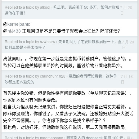
Replied to a topic by afkool
吃瓜吧。表弟骗了 50 多万，如何对账知
7 月 20
›
日
道他在干嘛？
@
kernelpanic
@
hfJ433
正规网贷是不是只要借了就都会上征信？除非还清？
Replied to a topic by szwhszw
失业期间打了老婆脸颊和肩膀一下，直
7 月 20
›
日
接判离婚是不是太冤枉了
离就离呗。。你现在第一步就是先虚拟币转移财产。管他这那的。。
监控可以在他关掉家里监控的时间段，塞钱给物业看电梯监控。
Replied to a topic by chunchun1028
婚后的老哥帮忙看看，这种争
7 月 18
›
日
吵都是怎么避免的
首先楼主你没错，但是你性格有问题你要改（单从聊天记录来讲），
你家庭地位也有问题也要改。
我自认为但从聊天记录来讲，你媳妇压根没把你当正常丈夫看待。。
除非你没赚钱，你赚钱了，又看孩子又洗碗，还被媳妇贴脸开大说话
完全不留情面。。。你考虑下你怎么是找个吊样子？?
我也龟，对媳妇好，但她敢给我这样说话，第二天我直接民政局。
Replied to a topic by maomaosang
嘲笑别人的 deepseek 偷跑 100 元
7 月 6
›