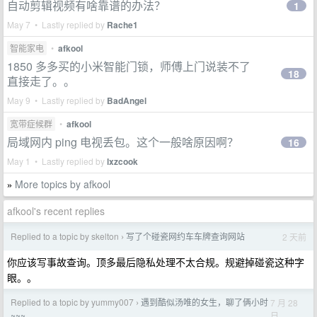
自动剪辑视频有啥靠谱的办法？
1
May 7 • Lastly replied by
Rache1
智能家电
•
afkool
1850 多多买的小米智能门锁，师傅上门说装不了
18
直接走了。。
May 9 • Lastly replied by
BadAngel
宽带症候群
•
afkool
局域网内 ping 电视丢包。这个一般啥原因啊？
16
May 1 • Lastly replied by
lxzcook
More topics by afkool
»
afkool's recent replies
Replied to a topic by skelton
写了个碰瓷网约车车牌查询网站
2 天前
›
你应该写事故查询。顶多最后隐私处理不太合规。规避掉碰瓷这种字
眼。。
Replied to a topic by yummy007
遇到酷似汤唯的女生，聊了俩小时
7 月 28
›
日
~~~