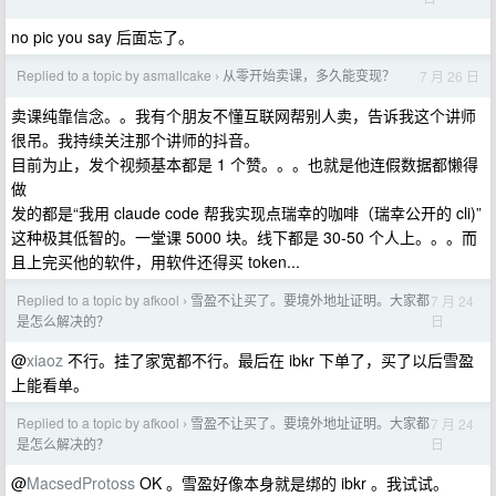
no pic you say 后面忘了。
Replied to a topic by asmallcake
从零开始卖课，多久能变现？
7 月 26 日
›
卖课纯靠信念。。我有个朋友不懂互联网帮别人卖，告诉我这个讲师
很吊。我持续关注那个讲师的抖音。
目前为止，发个视频基本都是 1 个赞。。。也就是他连假数据都懒得
做
发的都是“我用 claude code 帮我实现点瑞幸的咖啡（瑞幸公开的 cli)”
这种极其低智的。一堂课 5000 块。线下都是 30-50 个人上。。。而
且上完买他的软件，用软件还得买 token...
Replied to a topic by afkool
雪盈不让买了。要境外地址证明。大家都
7 月 24
›
日
是怎么解决的？
@
xiaoz
不行。挂了家宽都不行。最后在 ibkr 下单了，买了以后雪盈
上能看单。
Replied to a topic by afkool
雪盈不让买了。要境外地址证明。大家都
7 月 24
›
日
是怎么解决的？
@
MacsedProtoss
OK 。雪盈好像本身就是绑的 ibkr 。我试试。