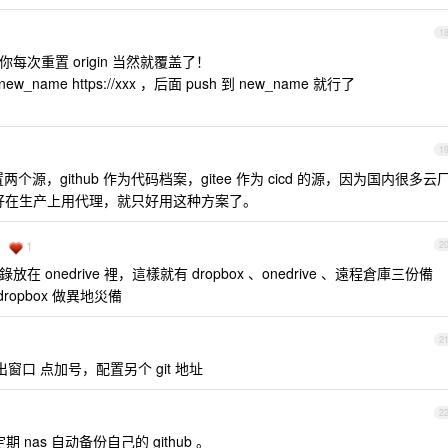
1
n ，你每次重置 origin 当然就覆盖了！
w_name https://xxx ，后面 push 到 new_name 就行了
1
个源，github 作为代码档案，gitee 作为 cicd 的源，因为国内很多云
又不好在生产上用代理，就只好用这种方案了。
1
2
x 目錄放在 onedrive 裡，這樣就有 dropbox 、onedrive 、遠程倉庫三份備
dropbox 做異地災備
2
es 弹出窗口 点加号，配置另个 git 地址
2
nas 自动备份自己的 github 。