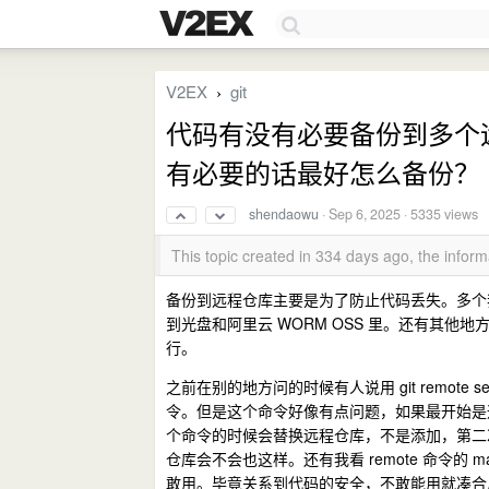
V2EX
git
›
代码有没有必要备份到多个远程仓库
有必要的话最好怎么备份？
shendaowu
·
Sep 6, 2025
· 5335 views
This topic created in 334 days ago, the info
备份到远程仓库主要是为了防止代码丢失。多个
到光盘和阿里云 WORM OSS 里。还有其他地
行。
之前在别的地方问的时候有人说用 git remote set
令。但是这个命令好像有点问题，如果最开始是通过 
个命令的时候会替换远程仓库，不是添加，第二
仓库会不会也这样。还有我看 remote 命令的 
敢用。毕竟关系到代码的安全，不敢能用就凑合