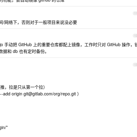
1
房间/网络下，否则对于一般项目来说没必要
1
ejo 手动把 GitHub 上的重要仓库都配上镜像，工作时只对 GitHub 操作，
的数据和 db 也有定时备份。
1
时两个都推，拉是只从第一个拉）
add origin
git@gitlab.com
/org/repo.git ）
gin/*