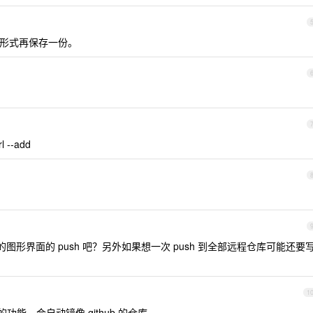
文件的形式再保存一份。
 --add
e 的图形界面的 push 吧？另外如果想一次 push 到全部远程仓库可能还要
1
镜像的功能，会自动镜像 github 的仓库