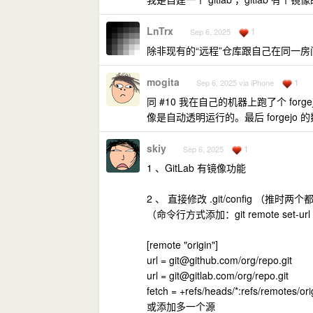
LnTrx
1
Sep 6, 2025
除非现有的“远程”仓库跟自己在同一
mogita
1
Sep 6, 2025 via iPhone
同 #10 我在自己的机器上跑了个 forg
像是自动透明运行的。最后 forgejo 
skiy
1
Sep 6, 2025
1 、GitLab 有镜像功能
2 、 直接修改 .git/config （推
（命令行方式添加：git remote set-url --
[remote "origin"]
url =
git@github.com
/org/repo.git
url =
git@gitlab.com
/org/repo.git
fetch = +refs/heads/*:refs/remotes/ori
或添加多一个源