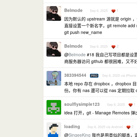
Belmode
1
Sep 6, 2025
因为默认的 upstream 源就是 origi
直接设置一个新名字，git remote add ne
git push new_name
Belmode
2
Sep 6, 2025
@
Belmode
#18 我自己写项目都是设置两
商服务器访问 github 都很困难，
383394544
Sep 6, 2025 via iPhone
PRO
本地 repo 存在 dropbox ，dropbo
份。你有 nas 還可以從 nas 定期拉取 
soulflysimple123
1
Sep 6, 2025
idea 打开，git - Manage Remot
loading
2
Sep 6, 2025 via Android
@
SingeeKing
我也是用类似的脚本，定期 