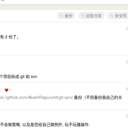
备份
远程仓库
安全性
 2 份了，
目拆成 git 和 svn
2
e
tps://github.com/AkashRajpurohit/git-sync
备份（不但备份我自己的仓
会做策略, 以及是否给自己做例外, 玩不玩骚操作.