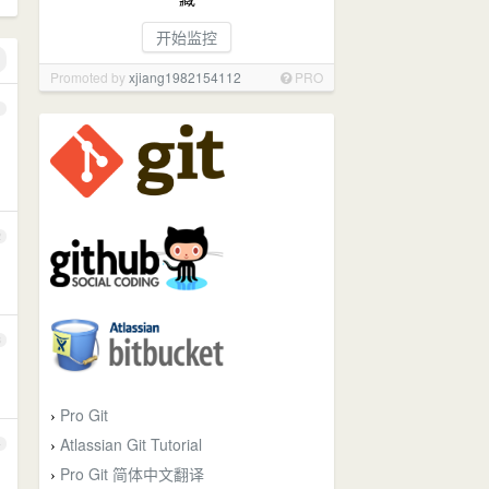
开始监控
Promoted by
xjiang1982154112
PRO
1
2
3
Pro Git
›
Atlassian Git Tutorial
4
›
Pro Git 简体中文翻译
›