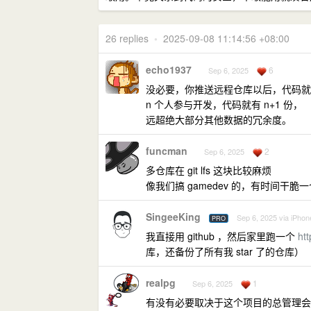
26 replies
•
2025-09-08 11:14:56 +08:00
echo1937
6
Sep 6, 2025
没必要，你推送远程仓库以后，代码就有
n 个人参与开发，代码就有 n+1 份，
远超绝大部分其他数据的冗余度。
funcman
2
Sep 6, 2025
多仓库在 git lfs 这块比较麻烦
像我们搞 gamedev 的，有时间干脆一个项
SingeeKing
Sep 6, 2025 via iPhon
PRO
我直接用 github ，然后家里跑一个
ht
库，还备份了所有我 star 了的仓库）
realpg
1
Sep 6, 2025
有没有必要取决于这个项目的总管理会不