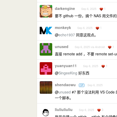
darkengine
1
Sep 6, 2025
要不 github 一份，搞个 NAS 用
monkeyk
1
Sep 6, 2025
@
echo1937
同意这观点。
unused
1
Sep 6, 2025 via Android
直接 remote add ，不要 remote set-url
yuanyuan11
1
Sep 6, 2025
@
SingeeKing
好东西
shendaowu
Sep 6, 2025
OP
@
unused
#7 那个没法利用 VS Cod
一个脚本。
liuliuliuliu
3
Sep 6, 2025
我是自建一个 gitlab ，gitlab 有个