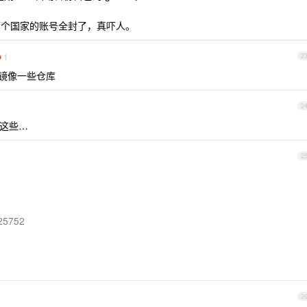
的哪个国家的账号全封了，真吓人。
1
2
份镜像一些仓库
2
谈论这些…
2
125752
2