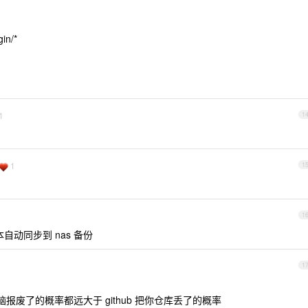
gin/*
1
1
1
1
1
脚本自动同步到 nas 备份
1
脑报废了的概率都远大于 github 把你仓库丢了的概率