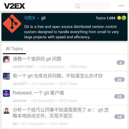
V2EX
git
Topics
1,054
›
Git is a free and open source distributed version control
system designed to handle everything from small to very
large projects with speed and efficiency.
All Topics
请教一个诡异的 git 问题
4
wind3110991
• 1570 characters • 1588 views
有一个 git 仓库合并问题，不知道怎么办才好
20
dys0327
• 124 characters • 2847 views
Rebased, 一个 git 客户端
23
nathanw
• 169 characters • 4370 views
分析一个技巧让同事不知道我使用了 ai ： git 忽
略本地改动文件，实现不提交
18
llej
• 377 characters • 4761 views