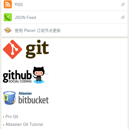
RSS
JSON Feed
使用 Planet 订阅节点更新
Pro Git
›
Atlassian Git Tutorial
›