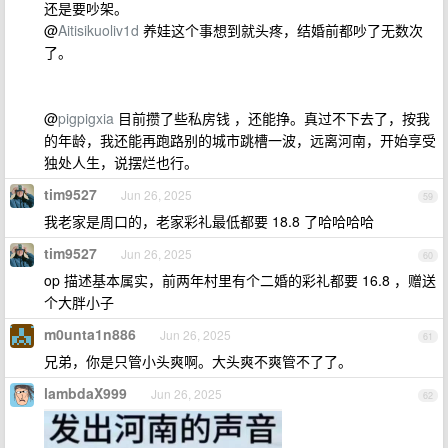
还是要吵架。
@
Aitisikuoliv1d
养娃这个事想到就头疼，结婚前都吵了无数次
了。
@
pigpigxia
目前攒了些私房钱 ，还能挣。真过不下去了，按我
的年龄，我还能再跑路别的城市跳槽一波，远离河南，开始享受
独处人生，说摆烂也行。
tim9527
Jun 26, 2025
59
我老家是周口的，老家彩礼最低都要 18.8 了哈哈哈哈
tim9527
Jun 26, 2025
60
op 描述基本属实，前两年村里有个二婚的彩礼都要 16.8 ，赠送
个大胖小子
m0unta1n886
Jun 26, 2025
61
兄弟，你是只管小头爽啊。大头爽不爽管不了了。
lambdaX999
Jun 26, 2025
62