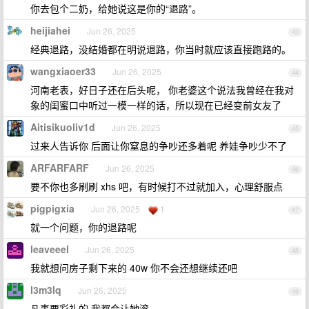
你去包个二奶，给她说这是你的“退路”。
heijiahei
Jun 26, 2025
43
经典退路，没结婚都在明说退路，你当时就应该直接跑路的。
wangxiaoer33
Jun 26, 2025
44
河南老表，好日子还在后头呢， 你老婆这个说法我曾经在我对
象的闺蜜口中听过一模一样的话，所以现在已经变前女友了
Aitisikuoliv1d
Jun 26, 2025
45
过来人告诉你 后面让你窒息的争吵还多着呢 养娃争吵少不了
ARFARFARF
Jun 26, 2025
46
要不你也多刷刷 xhs 吧，有时候打不过就加入，心理舒服点
pigpigxia
Jun 26, 2025
1
47
就一个问题，你的退路呢
leaveeel
Jun 26, 2025
48
我就想问房子剩下来的 40w 你不会还想继续还吧
l3m3lq
Jun 26, 2025
49
凡事要彩礼的 我都会让她滚