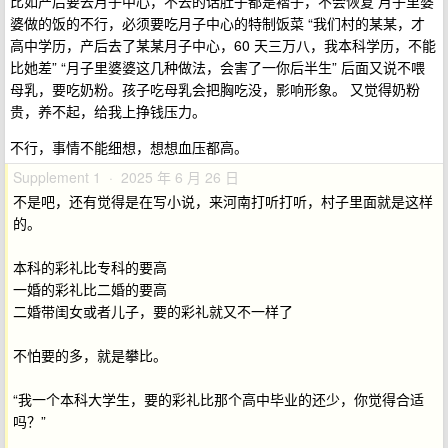
比如产后要去月子中心，不去的话肚子都是褶子，不会恢复 月子里婆
婆做的饭的不行，必须要吃月子中心的特制饭菜 “我们村的某某，才
高中学历，产后去了某某月子中心，60 天三万八，我本科学历，不能
比她差” “月子里婆婆这几种做法，会害了一你后半生” 后面又说不喂
母乳，要吃奶粉。孩子吃母乳会把胸吃没，影响形象。 又觉得奶粉
贵，养不起，给我上挣钱压力。
不行，事情不能细想，想想血压都高。
Supplement 1 · 2025 年 6 月 26 日
不是吧，还有觉得是在写小说，来河南打听打听，村子里面就是这样
的。
本科的彩礼比专科的要高
一婚的彩礼比二婚的要高
二婚带闺女或者儿子，要的彩礼就又不一样了
不怕要的多，就是攀比。
“我一个本科大学生，要的彩礼比那个高中毕业的还少，你觉得合适
吗？”