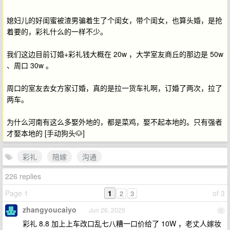
媳妇儿的好闺蜜被渣男骗着生了个闺女，带个闺女，也算头婚，是抢
着要的，彩礼什么的一样不少。
我们这边目前订婚+彩礼钱大概在 20w ，大学室友商丘的那边是 50w
、周口 30w 。
周口的室友去女方家订婚，真的是拉一货车礼啊，订婚了两次，拉了
两车。
为什么河南有这么多娶外地的，都是菜鸡，娶不起本地的。只有强者
才娶本地的 [手动狗头🐶]
彩礼
陪嫁
沟通
226 replies
Page 1
1
of 3
2
3
zhangyoucaiyo
Jun 26, 2025
1
彩礼 8.8 加上上车改口乱七八糟一口价给了 10W ，老丈人嫁妆