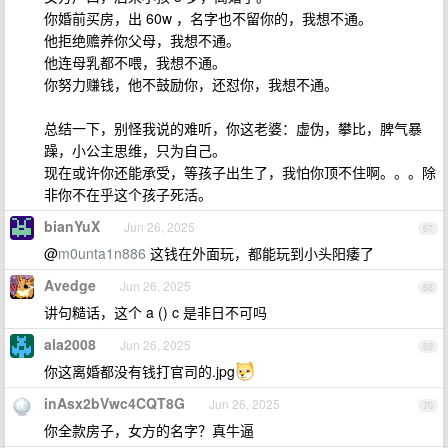
你婚前买房，出 60w ，名字也不留你的，我想不通。
他拒绝赡养你父母，我想不通。
他连母乳都不喂，我想不通。
你努力赚钱，他不鼓励你，还怼你，我想不通。
总结一下，别怪我说的难听，你这老婆：虚伪，攀比，脾气暴
躁，小公主思维，只为自己。
现在或许你还能承受，等孩子出生了，我怕你顶不住啊。。。除
非你不在乎这个孩子死活。
bianYuX
Jun 26, 2025
67
@
m0unta1n886
这钱在外面玩，都能玩到小头阳痿了
Avedge
Jun 26, 2025
68
讲句糙话，这个 a () c 是非日不可吗
ala2008
Jun 26, 2025
69
你这离婚都没有钱打官司的.jpg
inAsx2bVwc4CQT8G
Jun 26, 2025
70
你全款房子，女方的名字？真牛逼