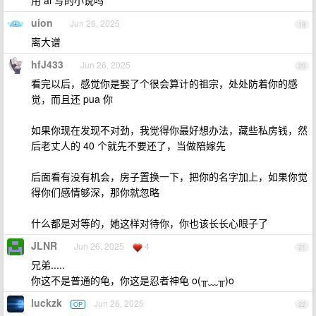
用 ai 写的小说吗
uion
Jun 26, 2025
19
离大谱
hfJ433
Jun 26, 2025
20
看完以后，感觉你是娶了个很会算计的祖宗，处处防着你的感
觉，而且还 pua 你
如果你现在发现不对劲，我觉得你最好想办法，藏些私房钱，然
后老丈人的 40 个就先不要还了，当做陪嫁先
后面看有没有机会，房子置换一下，把你的名字加上，如果你觉
得你们感情够深，那你就忽略
什么都是对等的，她这样对待你，你也该长长心眼子了
JLNR
Jun 26, 2025
4
21
兄弟.....
你这不是普通的龟，你这是忍者神龟 o(╥﹏╥)o
luckzk
Jun 26, 2025
OP
22