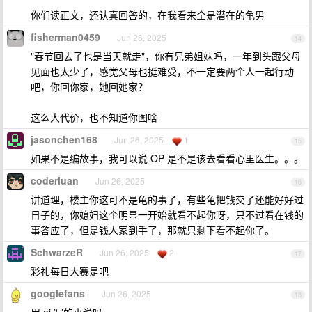
你们读正文，还认真回答的，在我看来全是潜在的龟男
fisherman0459
Jun 26, 2025
14
"春节回去了也是当天就走"，你有兄弟姐妹吗，一年到头跟父母
见面也太少了，感觉父母也挺难受，不一定要两个人一起行动
吧，你回你家，她回她家？
这么大代价，也不知道你图啥
jasonchen168
Jun 26, 2025
1
15
如果不是编故事，我可以说 OP 是不是该去看看心里医生。。。
coderluan
Jun 26, 2025
16
讲道理，楼主你这可不是龟的事了，有些龟把钱交了还能好好过
日子的，你媳妇这个明显一开始就看不起你呀，只不过看在钱的
事答应了，但是钱人家到手了，那就只剩下看不起你了。
SchwarzeR
Jun 26, 2025
2
17
彩礼每日大赛是吧
googlefans
Jun 26, 2025
18