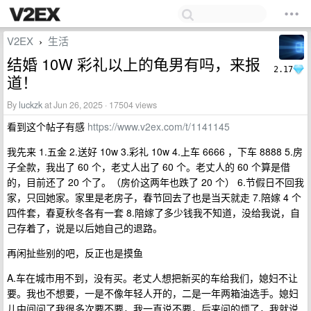
V2EX
生活
›
结婚 10W 彩礼以上的龟男有吗，来报
2.17
道！
By
luckzk
at Jun 26, 2025 · 17504 views
看到这个帖子有感
https://www.v2ex.com/t/1141145
我先来 1.五金 2.送好 10w 3.彩礼 10w 4.上车 6666 ，下车 8888 5.房
子全款，我出了 60 个，老丈人出了 60 个。老丈人的 60 个算是借
的，目前还了 20 个了。（房价这两年也跌了 20 个） 6.节假日不回我
家，只回她家。家里是老房子，春节回去了也是当天就走 7.陪嫁 4 个
四件套，春夏秋冬各有一套 8.陪嫁了多少钱我不知道，没给我说，自
己存着了，说是以后她自己的退路。
再闲扯些别的吧，反正也是摸鱼
A.车在城市用不到，没有买。老丈人想把新买的车给我们，媳妇不让
要。我也不想要，一是不像年轻人开的，二是一年两箱油选手。媳妇
儿中间问了我很多次要不要，我一直说不要，后来问的烦了，我就说