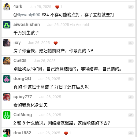
4ark
Jun 26, 2025
1
35
@
flywanly990
#34 不存可能晚点打，存了立刻就要打
aiwoshishen
Jun 26, 2025 via Android
36
千万别生孩子
iixy
Jun 26, 2025
1
37
房子你全款，媳妇婚前财产，你是真的 NB
Cu635
Jun 26, 2025
38
别扯狗屁“龟”男，自己愿意结婚的，非得结嘛，自己选的。
dongQQ
Jun 26, 2025
39
真的 你这过于离谱了 好日子还在后头呢
spicy777
Jun 26, 2025
40
看的我想化身劲夫
ColMeng
Jun 26, 2025
41
2 和 8 什么情况，刚结婚就退路，这婚能结的下去？
dna1982
Jun 26, 2025
1
42