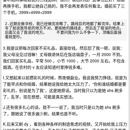
再换手机，我都让她自己挑的，我不会再发表任何看法。婚前买了三
个手机，3999+4999+2999
2.近期去做孕检，我已经做完攻略了，路线目的地都了解完毕。结果上
车了就说我导航的地方不对，要按她的路线走，然后去了错误的地点。
后面又去了我说的地方。    不要问我为什么不争一下，顶嘴后面接
3.我提议把每次回家不买礼品，直接给钱。然后怼了我一顿，说我：
我父母没见过钱嘛！丈母娘退休后在饭店端盘子，一月 2000 不到。
我们回家买礼品，平常 500 ，小节 1000 ，大节 2000 左右。不包含
烟酒。在农村的 v 友应该知道村里挣钱多难。
I.又想起来以前攒彩礼的时候，熬夜做副业。我说我努力挣钱，就是为
了能早点和你结婚，结果她说我给她太大压力了，“你和谁结婚都是要
彩礼的，别说是为了我”，这是她原话。当时我只以为是她 shs 刷多
了，乱学，现在想想，可能是真实想法。
J.还有很多扎心的话，就不一一说了，我当时只是以为她 shs 刷多
了，跟她说了很多遍少刷，结果也是不听。
K.后来又刷 dy ，看到各种各样的制造焦虑的视频，又开始给我上压力