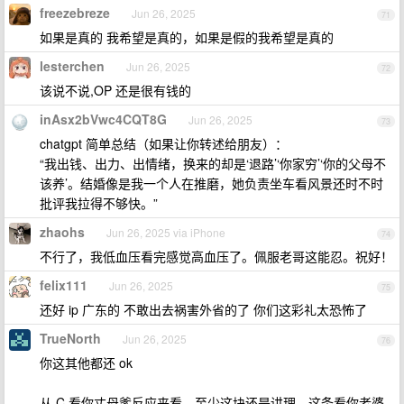
freezebreze
Jun 26, 2025
71
如果是真的 我希望是真的，如果是假的我希望是真的
lesterchen
Jun 26, 2025
72
该说不说,OP 还是很有钱的
inAsx2bVwc4CQT8G
Jun 26, 2025
73
chatgpt 简单总结（如果让你转述给朋友）：
“我出钱、出力、出情绪，换来的却是‘退路’‘你家穷’‘你的父母不
该养’。结婚像是我一个人在推磨，她负责坐车看风景还时不时
批评我拉得不够快。”
zhaohs
Jun 26, 2025 via iPhone
74
不行了，我低血压看完感觉高血压了。佩服老哥这能忍。祝好！
felix111
Jun 26, 2025
75
还好 ip 广东的 不敢出去祸害外省的了 你们这彩礼太恐怖了
TrueNorth
Jun 26, 2025
76
你这其他都还 ok
从 C 看你丈母爹反应来看，至少这块还是讲理，这条看你老婆