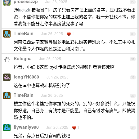
processzzp
Jun 26, 2025
29
@
luckzk
错啦哥们，房子只看房产证上面的名字，压根就不看出
资，不信你把你家的房本上加上我的名字，我一分钱也不掏，你
看我能不能分走你半套房就完事了嗷
TimeRain
Jun 26, 2025
1
30
河南江西湖南安徽等很多地区彩礼确实特别恶心，不过其中彩礼
文化最令人作呕的还是江西和河南了。
Bologna
Jun 26, 2025
31
抖音，小红书这些 byd 传播焦虑的视频作者真该死啊
fengYH8080
Jun 26, 2025
32
这在🐢中也算战斗机级别的了
TimeRain
Jun 26, 2025
33
楼主你这个老婆把你拿捏的死死的，别的不好多说什么，只能祝
你好运，自己身上有钱才是正能量，自己有钱才有底气，即使离
婚也不怕。
flywanly990
Jun 26, 2025
1
34
兄弟，存点日后打官司的钱吧