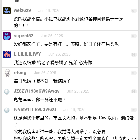
啊!
wei2629
Jun 26, 2025
89
说的我都不信。小红书我都刷不到这种各种问题集于一身
的！！！
super452
Jun 26, 2025
90
没娃都这样了，要是有娃。。咳咳，好日子还在后头呢
LILILILILIWY
Jun 26, 2025
91
我还没结婚 给老子看恐婚了 兄弟,心疼你
rrfeng
Jun 26, 2025
92
每日恐婚（哦不对，我结婚了
JZ8ZW193q6W9Awgy
Jun 26, 2025
93
龟龟🐢🐢，你干嘛还不跑 ？
r6Vm94FFk9u3W6XI
Jun 26, 2025
94
还是得找个市里的，市区长大的，基本都是 10w 以内，别的没
了
农村我确实听过一些，我觉得太离谱了，没必要
根据我这些年的观察，男的结婚一定要找个喜欢自己的女的，不