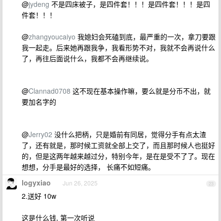
@
jydeng
不是四床被子，是四件套！！！是四件套！！！是四
件套！！！
@
zhangyoucaiyo
我媳妇会死磕到底，最严重的一次，拿刀要跟
我一起走。后来她再跟我争，我看形势不对，我就不会再说什么
了，再往后面说什么，我都不会再继续说。
@
Clannad0708
这不现在基本操作嘛，要么就是分币不出，就
要加名字的
@
Jerry02
没什么把柄，只是婚前有同居，觉得分手有点太渣
了，还有就是，那时候工资就全部上交了，而且那时候人也挺好
的，但是这两年越来越过分，特别今年，是在是受不了了。现在
想想，分手是最好的选择， 长痛不如短痛。
logyxiao
Jun 26, 2025
23
2.送好 10w
这是什么钱, 第一次听说