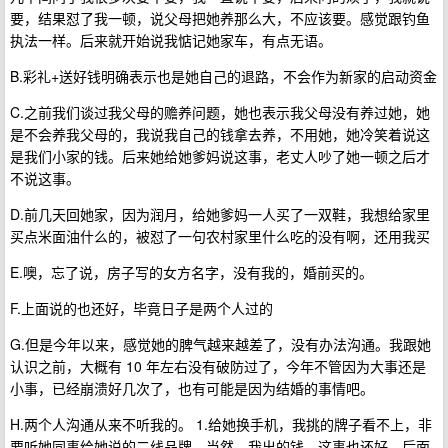
要，结果怼了我一顿，说父母把她养那么大，不应该要。感觉跟钓鱼
执法一样。后来就开始说我惦记她家车，有点无语。
B.彩礼+送好钱明确表示也是她自己的退路，不会作为新家的启动资金
C.之前我们谈过我父母的赡养问题，她也表示我父母没有养过她，她
是不会养我父母的，我说我自己的钱拿去养，不用她，她冷笑着说这
是我们小家的钱。后来她给她爹妈说这事，老丈人吵了她一顿之后才
不说这事。
D.前几天回她家，因为润月，给她爹妈一人买了一双鞋，我想给家里
买点米面油什么的，被怼了一句农村家里什么吃的没有啊，还用我买
E.噢，忘了说，房子写的女方名字，没有我的，婚前买的。
F.上面说的也还好，毕竟日子是两个人过的
G.但是今年以来，感觉她的脾气越来越差了，没有办法沟通。我跟她
认识之前，大概有 10 年左右没有破防过了，今年不管因为大事还是
小事，已经崩溃好几次了，也有可能是因为结婚的事情吧。
H.两个人沟通从来不听我的。 1.给她换手机，我挑的牌子看不上，非
要听她同事给她说的二线品牌。当然，我出的钱。这事也还好，后面