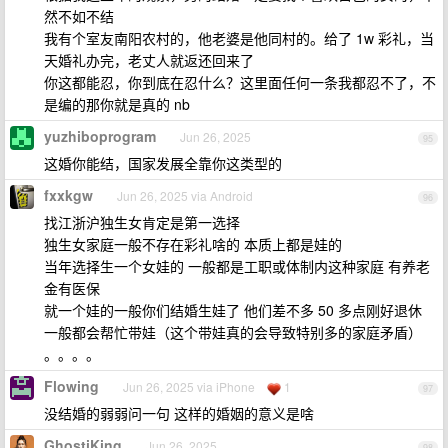
然不如不结
我有个室友南阳农村的，他老婆是他同村的。给了 1w 彩礼，当
天婚礼办完，老丈人就返还回来了
你这都能忍，你到底在忍什么？这里面任何一条我都忍不了，不
是编的那你就是真的 nb
yuzhiboprogram
Jun 26, 2025
95
这婚你能结，国家发展全靠你这类型的
fxxkgw
Jun 26, 2025 via Android
96
找江浙沪独生女肯定是第一选择
独生女家庭一般不存在彩礼啥的 本质上都是娃的
当年选择生一个女娃的 一般都是工职或体制内这种家庭 有养老
金有医保
就一个娃的一般你们结婚生娃了 他们差不多 50 多点刚好退休
一般都会帮忙带娃（这个带娃真的会导致特别多的家庭矛盾）
。。。。
Flowing
Jun 26, 2025 via iPhone
1
97
没结婚的弱弱问一句 这样的婚姻的意义是啥
GhostiKing
Jun 26, 2025
98