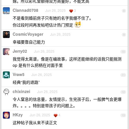
嫁。所以彩礼金额得双方商量好，不能太高
Clannad0708
Jun 26, 2025
3
8
不是看到婚前房子只有她的名字我绷不住了。
你过段时间再发帖吧估计热门预定
CosmicVoyager
Jun 26, 2025
9
幸福要靠自己能力
Jerry02
Jun 26, 2025
10
我觉得太离谱，像是在编故事，这样还能继续的话我只能揣测
op 是有什么把柄在对面手里
Vraw5
Jun 26, 2025
11
经典“我的退路”
chixinzei
Jun 26, 2025
12
令人窒息的信息量，友情提示，生完孩子后，一般脾气会更爆
炸。。。。特别是带孩子的问题上。
HKzy
Jun 26, 2025
4
13
这种帖子我从来不读正文