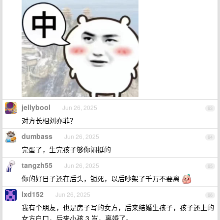
jellybool
Jun 26, 2025
63
对方长相刘亦菲？
dumbass
Jun 26, 2025
64
完蛋了，生完孩子够你闹挺的
tangzh55
Jun 26, 2025
65
你的好日子还在后头，锁死，以后吵架了千万不要离
lxd152
Jun 26, 2025
66
我有个朋友，也是房子写的女方，后来结婚生孩子，孩子还上的
女方户口，后来小孩 3 岁，离婚了。