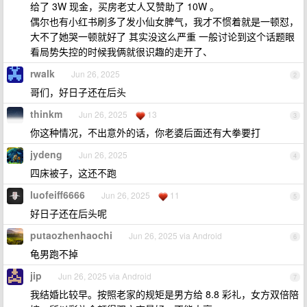
给了 3W 现金，买房老丈人又赞助了 10W 。
偶尔也有小红书刷多了发小仙女脾气，我才不惯着就是一顿怼，
大不了她哭一顿就好了 其实没这么严重 一般讨论到这个话题眼
看局势失控的时候我俩就很识趣的走开了、
rwalk
Jun 26, 2025
2
哥们，好日子还在后头
thinkm
Jun 26, 2025
13
3
你这种情况，不出意外的话，你老婆后面还有大拳要打
jydeng
Jun 26, 2025
4
四床被子，这还不跑
luofeiff6666
Jun 26, 2025
11
5
好日子还在后头呢
putaozhenhaochi
Jun 26, 2025 via Android
6
龟男跑不掉
jip
Jun 26, 2025 via Android
7
我结婚比较早。按照老家的规矩是男方给 8.8 彩礼，女方双倍陪