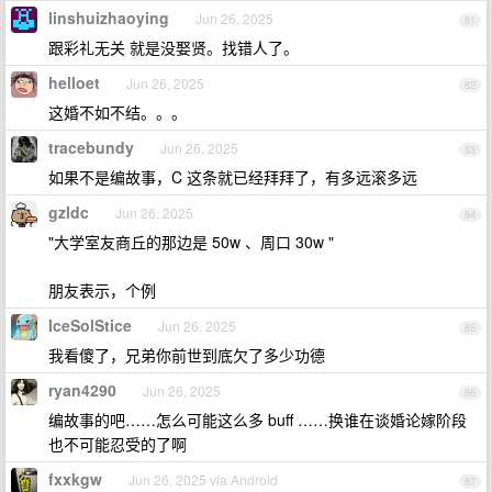
linshuizhaoying
Jun 26, 2025
81
跟彩礼无关 就是没娶贤。找错人了。
helloet
Jun 26, 2025
82
这婚不如不结。。。
tracebundy
Jun 26, 2025
83
如果不是编故事，C 这条就已经拜拜了，有多远滚多远
gzldc
Jun 26, 2025
84
"大学室友商丘的那边是 50w 、周口 30w "
朋友表示，个例
IceSolStice
Jun 26, 2025
85
我看傻了，兄弟你前世到底欠了多少功德
ryan4290
Jun 26, 2025
86
编故事的吧……怎么可能这么多 buff ……换谁在谈婚论嫁阶段
也不可能忍受的了啊
fxxkgw
Jun 26, 2025 via Android
87