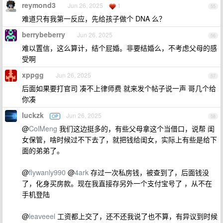
reymond3
Jun 26, 2025
1
55
难道只有我第一反应，先给孩子做个 DNA 么？
berrybeberry
Jun 26, 2025
56
难以置信，这么算计，结个屁婚。非要结婚么，不考虑父母的感
受啊
xppgg
Jun 26, 2025
57
后面如果要打官司 凑不上律师费 就来发个帖子说一声 哥几个给
你凑
luckzk
Jun 26, 2025
OP
58
@
ColMeng
我们这边挺多的，有些父母拿这个当借口，说帮 闺
女保管，啥时候过不下去了，就把钱给闺女，实际上有些是给下
面的弟弟了。
@
flywanly990
@
4ark
存过一次私房钱，被查到了，后面钱没
了，化身买房款。现在我直接存另外一个支付宝号了 ，从不在
手机登陆
@
leaveeel
工资都上交了，还不还我说了也不算，有异议到时候