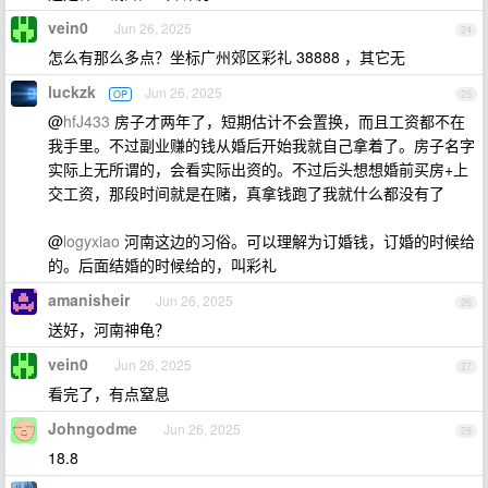
vein0
Jun 26, 2025
24
怎么有那么多点？坐标广州郊区彩礼 38888 ，其它无
luckzk
Jun 26, 2025
OP
25
@
hfJ433
房子才两年了，短期估计不会置换，而且工资都不在
我手里。不过副业赚的钱从婚后开始我就自己拿着了。房子名字
实际上无所谓的，会看实际出资的。不过后头想想婚前买房+上
交工资，那段时间就是在赌，真拿钱跑了我就什么都没有了
@
logyxiao
河南这边的习俗。可以理解为订婚钱，订婚的时候给
的。后面结婚的时候给的，叫彩礼
amanisheir
Jun 26, 2025
26
送好，河南神龟？
vein0
Jun 26, 2025
27
看完了，有点窒息
Johngodme
Jun 26, 2025
28
18.8