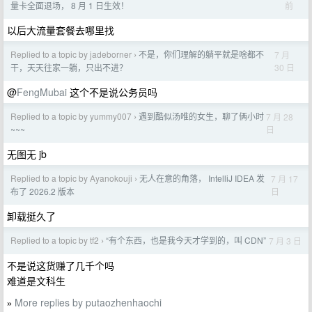
前
量卡全面退场， 8 月 1 日生效！
以后大流量套餐去哪里找
Replied to a topic by jadeborner
不是，你们理解的躺平就是啥都不
7 月
›
30 日
干，天天往家一躺，只出不进？
@
FengMubai
这个不是说公务员吗
Replied to a topic by yummy007
遇到酷似汤唯的女生，聊了俩小时
7 月 28
›
日
~~~
无图无 jb
Replied to a topic by Ayanokouji
无人在意的角落， IntelliJ IDEA 发
7 月 17
›
日
布了 2026.2 版本
卸载挺久了
Replied to a topic by tf2
“有个东西，也是我今天才学到的，叫 CDN”
7 月 3 日
›
不是说这货赚了几千个吗
难道是文科生
More replies by putaozhenhaochi
»