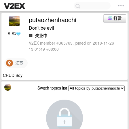
putaozhenhaochi
打赏
Don't be evil
0.01
🏢
失业中
V2EX member #365763, joined on 2018-11-26
13:01:49 +08:00
江苏
CRUD Boy
Switch topics list