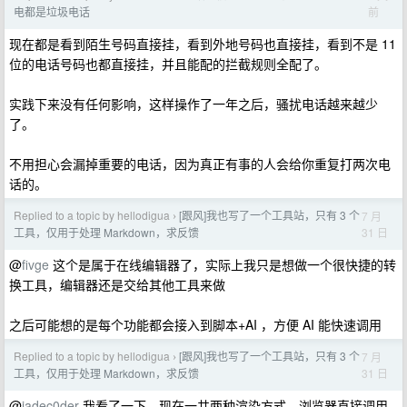
前
电都是垃圾电话
现在都是看到陌生号码直接挂，看到外地号码也直接挂，看到不是 11
位的电话号码也都直接挂，并且能配的拦截规则全配了。
实践下来没有任何影响，这样操作了一年之后，骚扰电话越来越少
了。
不用担心会漏掉重要的电话，因为真正有事的人会给你重复打两次电
话的。
Replied to a topic by hellodigua
[跟风]我也写了一个工具站，只有 3 个
7 月
›
31 日
工具，仅用于处理 Markdown，求反馈
@
fivge
这个是属于在线编辑器了，实际上我只是想做一个很快捷的转
换工具，编辑器还是交给其他工具来做
之后可能想的是每个功能都会接入到脚本+AI ，方便 AI 能快速调用
Replied to a topic by hellodigua
[跟风]我也写了一个工具站，只有 3 个
7 月
›
31 日
工具，仅用于处理 Markdown，求反馈
@
jadec0der
我看了一下，现在一共两种渲染方式，浏览器直接调用