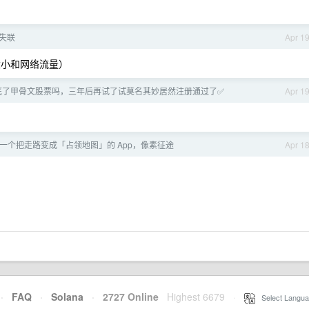
失联
Apr 1
小和网络流量）
底了甲骨文股票吗，三年后再试了试莫名其妙居然注册通过了✅
Apr 1
一个把走路变成「占领地图」的 App，像素征途
Apr 1
·
FAQ
·
Solana
·
2727 Online
Highest 6679
·
Select Langua