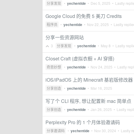
分享发现
•
yechentide
•
Dec 5, 2025
• Lastly repl
Google Cloud 的免费 5 美刀 Credits
程序员
•
yechentide
•
Nov 22, 2025
• Lastly repli
分享一些资源网站
3
分享发现
•
yechentide
•
May 8
• Lastly repl
Closet Craft (虚拟衣橱 + AI 穿搭)
奇思妙想
•
yechentide
•
Nov 24, 2025
• Lastly rep
iOS/iPadOS 上的 Minecraft 基岩版修改器
分享创造
•
yechentide
•
Mar 16, 2025
写了个 CLI 程序, 想让配置新 mac 简单点
分享创造
•
yechentide
•
Jan 26, 2025
• Lastly repl
Perplexity Pro 的 1 个月体验邀请码
分享邀请码
•
yechentide
•
Nov 30, 2024
• Lastly r