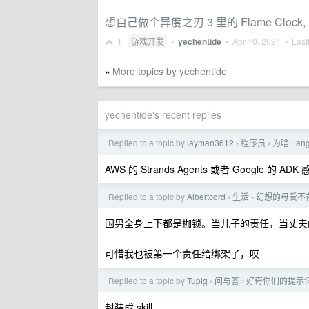
想自己做个异度之刃 3 里的 Flame Cl
1
游戏开发
•
yechentide
•
Apr 10, 2024
• Lastl
More topics by yechentide
»
yechentide's recent replies
Replied to a topic by
layman3612
程序员
为啥 LangC
›
›
AWS 的 Strands Agents 或者 Google 的 A
Replied to a topic by
Albertcord
生活
幻想的母爱不
›
›
国男全身上下都是枷锁。当儿子的责任，当丈夫
可惜我也被第一个责任给绑架了，哎
Replied to a topic by
Tupig
问与答
好奇你们的提示
›
›
封装成 skill