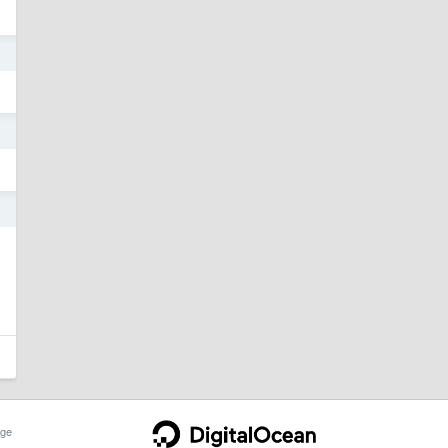
9
9
8
ge