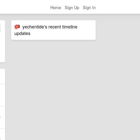
Home
Sign Up
Sign In
yechentide's recent timeline
updates