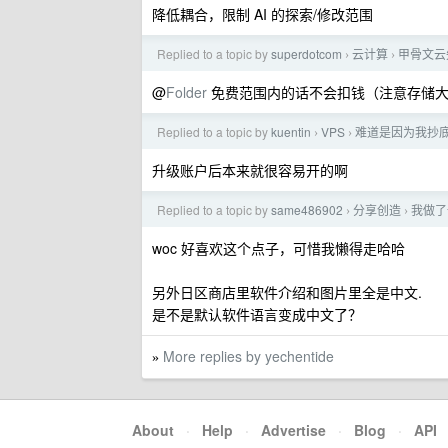
降低耦合，限制 AI 的探索/修改范围
Replied to a topic by
superdotcom
云计算
甲骨文云
›
›
@
Folder
免费范围内的话不会扣钱（注意存储大
Replied to a topic by
kuentin
VPS
难道是因为我抄
›
›
升级账户后本来就很容易开的啊
Replied to a topic by
same486902
分享创造
我做了
›
›
woc 好喜欢这个点子，可惜我懒得走哈哈
另外日区商店里软件介绍和图片里全是中文.
是不是默认软件语言变成中文了？
More replies by yechentide
»
About
·
Help
·
Advertise
·
Blog
·
API