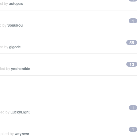
ied by
actopas
1
ed by
Souukou
55
ied by
gigode
13
lied by
yechentide
1
ied by
LuckyLight
1
eplied by
waynest