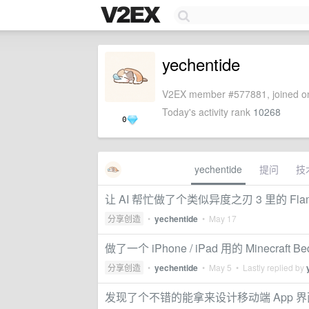
yechentide
V2EX member #577881, joined on
Today's activity rank
10268
0
yechentide
提问
技
让 AI 帮忙做了个类似异度之刃 3 里的 Flame
分享创造
•
yechentide
•
May 17
做了一个 iPhone / iPad 用的 Minecraft
分享创造
•
yechentide
•
May 5
• Lastly replied by
发现了个不错的能拿来设计移动端 App 界面