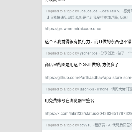
Replied to a topic by
JoeJoeJoe
Joe's Talk 🪐
感觉现
›
›
让我能快速实现想法,但是也让我变得更加浮躁, 反思!
https://growme.miraicode.one/
这个人我觉得很有执行力，而且做的东西也不错
Replied to a topic by
yechentide
分享创造
做了一个 i
›
›
商店里的图是用这个 Skill 做的, 方便多了
https://github.com/ParthJadhav/app-store-scr
Replied to a topic by
jasonkxs
iPhone
请问大佬们现
›
›
用免费账号在浏览器里签名
https://x.com/lakr233/status/2043636517873
Replied to a topic by
cc9910
程序员
AI 代码后面
›
›