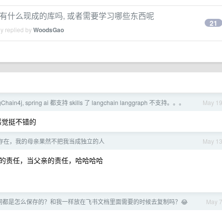
ock, 有什么现成的库吗, 或者需要学习哪些东西呢
21
y replied by
WoodsGao
hain4j, spring ai 都支持 skills 了 langchain langgraph 不支持。。。
May 1
DK 感觉挺不错的
存在，我的母亲果然不把我当成独立的人
May 1
的责任，当父亲的责任，哈哈哈哈
词都是怎么保存的？和我一样放在飞书文档里面需要的时候去复制吗？😂
May 