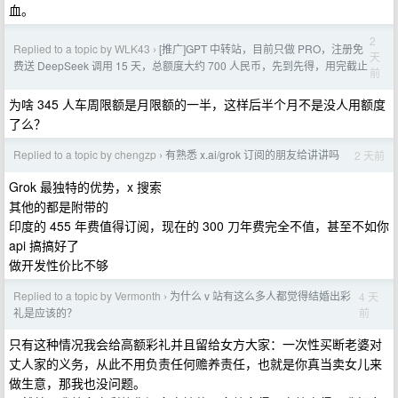
血。
2
Replied to a topic by WLK43
[推广]GPT 中转站，目前只做 PRO，注册免
›
天
费送 DeepSeek 调用 15 天，总额度大约 700 人民币，先到先得，用完截止
前
为啥 345 人车周限额是月限额的一半，这样后半个月不是没人用额度
了么？
Replied to a topic by chengzp
有熟悉 x.ai/grok 订阅的朋友给讲讲吗
2 天前
›
Grok 最独特的优势，x 搜索
其他的都是附带的
印度的 455 年费值得订阅，现在的 300 刀年费完全不值，甚至不如你
api 搞搞好了
做开发性价比不够
Replied to a topic by Vermonth
为什么 v 站有这么多人都觉得结婚出彩
4 天
›
前
礼是应该的？
只有这种情况我会给高额彩礼并且留给女方大家：一次性买断老婆对
丈人家的义务，从此不用负责任何赡养责任，也就是你真当卖女儿来
做生意，那我也没问题。