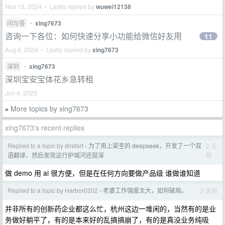
Nov 15, 2024 • Lastly replied by
wuwei12138
问与答
•
xing7673
咨询一下各位：如何快速分享小功能给微信好友用
11
Aug 4, 2024 • Lastly replied by
xing7673
深圳
•
xing7673
深圳宝安宝体花乡急转租
Jun 4, 2023
More topics by xing7673
»
xing7673's recent replies
Replied to a topic by dirstart
为了用上梁圣的 deepseek，开发了一个双
2 天
›
前
语翻译，然后发现这行护城河还挺深
做 demo 用 ai 很方便，但是在任何方向要做产品级 谁做谁知道
Replied to a topic by Harbor0202
老婆工作强度太大，如何破局。
2 天前
›
并非所有的创新药企业都这么忙，杭州这边一堆闲的，当然有的是业
务做好躺平了，有的是本来好的乱搞搞崩了，有的是真没业务纯吸