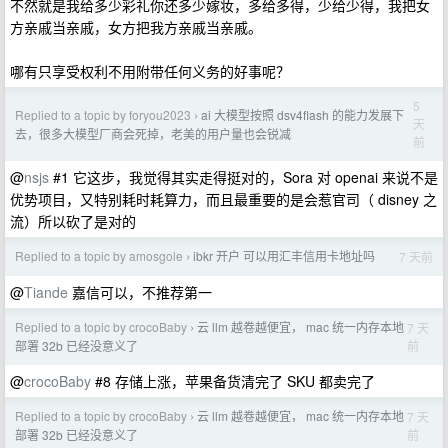
不然就是我给多少彩礼你还多少嫁妆，多给多得，少给少得，我把女
方亲戚当亲戚，女方把我方亲戚当亲戚。
哪有只享受权利不用附带任何义务的好事呢？
5
Replied to a topic by foryou2023
ai 大模型按照 dsv4flash 的能力发展下
›
天
去，很多大模型厂商会死掉，老美的用户量也会锐减
前
@
nsjs
#1 它这步，我觉得其实走得挺对的，Sora 对 openai 来说不是
优势项目，又特别耗时耗算力，而且最重要的是会惹官司（ disney 之
流）所以砍了是对的
Replied to a topic by amosgole
ibkr 开户 可以用汇丰信用卡地址吗
7 天前
›
@
Tiande
嘉信可以，不推荐第一
Replied to a topic by crocoBaby
云 llm 越卷越便宜， mac 统一内存本地
7 天
›
前
部署 32b 已经没意义了
@
crocoBaby
#8 存储上涨，苹果备货清完了 SKU 都卖完了
Replied to a topic by crocoBaby
云 llm 越卷越便宜， mac 统一内存本地
7 天
›
前
部署 32b 已经没意义了