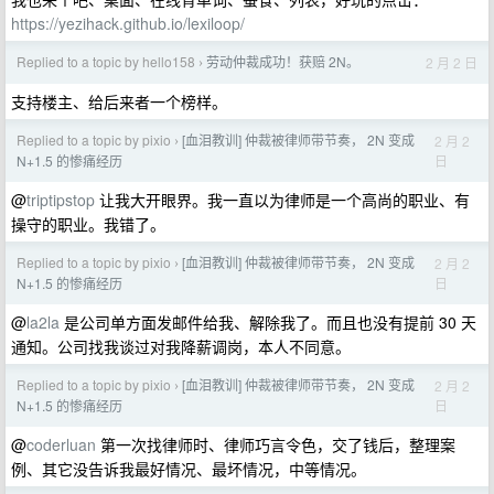
https://yezihack.github.io/lexiloop/
Replied to a topic by hello158
劳动仲裁成功！获赔 2N。
2 月 2 日
›
支持楼主、给后来者一个榜样。
Replied to a topic by pixio
[血泪教训] 仲裁被律师带节奏， 2N 变成
2 月 2
›
日
N+1.5 的惨痛经历
@
triptipstop
让我大开眼界。我一直以为律师是一个高尚的职业、有
操守的职业。我错了。
Replied to a topic by pixio
[血泪教训] 仲裁被律师带节奏， 2N 变成
2 月 2
›
日
N+1.5 的惨痛经历
@
la2la
是公司单方面发邮件给我、解除我了。而且也没有提前 30 天
通知。公司找我谈过对我降薪调岗，本人不同意。
Replied to a topic by pixio
[血泪教训] 仲裁被律师带节奏， 2N 变成
2 月 2
›
日
N+1.5 的惨痛经历
@
coderluan
第一次找律师时、律师巧言令色，交了钱后，整理案
例、其它没告诉我最好情况、最坏情况，中等情况。