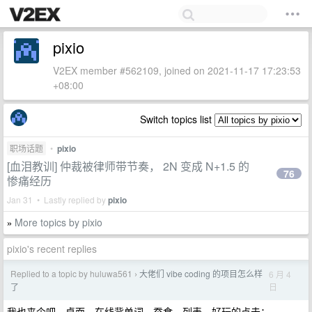
pixio
V2EX member #562109, joined on 2021-11-17 17:23:53
+08:00
Switch topics list
职场话题
•
pixio
[血泪教训] 仲裁被律师带节奏， 2N 变成 N+1.5 的
76
惨痛经历
Jan 31 • Lastly replied by
pixio
More topics by pixio
»
pixio's recent replies
Replied to a topic by huluwa561
大佬们 vibe coding 的项目怎么样
6 月 4
›
日
了
我也来个吧、桌面、在线背单词、蚕食、列表，好玩的点击：