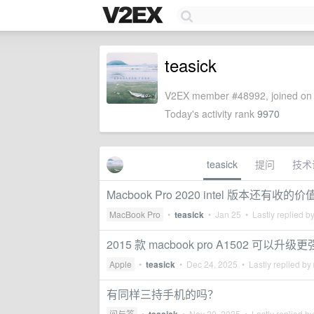
teasick
V2EX member #48992, joined on 
Today's activity rank
9970
teasick
提问
技术
Macbook Pro 2020 intel 版本还有收的
MacBook Pro
•
teasick
•
Jan 25
• Lastly replied b
2015 款 macbook pro A1502 可以升级
Apple
•
teasick
•
Dec 24, 2025
• Lastly replied by
有同样三持手机的吗？
问与答
•
•
Nov 20, 2025
• Lastly replied b