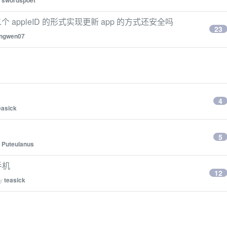
swordspoet
 appleID 的形式实现更新 app 的方式还安全吗
23
ingwen07
4
easick
5
y
Puteulanus
手机
12
by
teasick