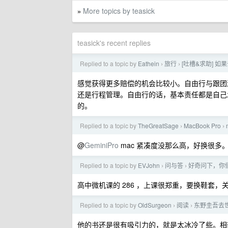
More topics by teasick
»
teasick's recent replies
Replied to a topic by
Eathein
旅行
[吐槽&求助] 
›
›
感觉获得更多赔偿的机会比较小。自由行与跟团
还是行程管理。自由行的话，基本责任都是自己
的。
Replied to a topic by
TheGreatSage
MacBook Pro
›
›
@
GeminiPro
mac 紧凑度没那么高，好换很多
Replied to a topic by
EVJohn
问与答
好奇问下，你
›
›
高中微机课的 286 ，上课很郑重，要换鞋套
Replied to a topic by
OldSurgeon
阅读
东野圭吾去
›
›
他的书还是很有吸引力的，就是太冰冷了些。相