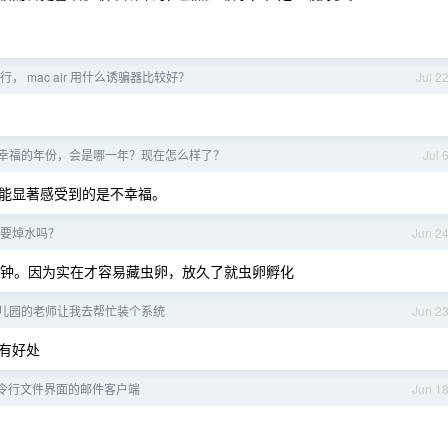
， mac air 用什么诱骗器比较好？
Jul 2
幸福的年份，会是哪一年？现在怎么样了？
Jul 
能显著感受到的是不幸福。
要焯水吗？
Jun 2
分钟。因为实在才容易藏虫卵，放久了就虫卵孵化
儿园的老师让我去帮忙装个系统
Jun 2
有好处
 - 命令行文件界面的邮件客户端
Jun 1