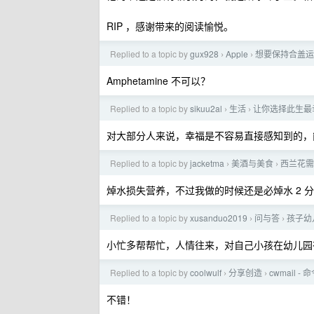
RIP ，感谢带来的阅读愉悦。
Replied to a topic by
gux928
Apple
想要保持合盖运行
›
›
Amphetamine 不可以？
Replied to a topic by
sikuu2al
生活
让你选择此生最
›
›
对大部分人来说，幸福是不容易直接感知到的，
Replied to a topic by
jacketma
美酒与美食
西兰花需
›
›
焯水损失营养，不过我做的时候还是必焯水 2 
Replied to a topic by
xusanduo2019
问与答
孩子幼
›
›
小忙多帮帮忙，人情往来，对自己小孩在幼儿园
Replied to a topic by
coolwulf
分享创造
cwmail
›
›
不错！