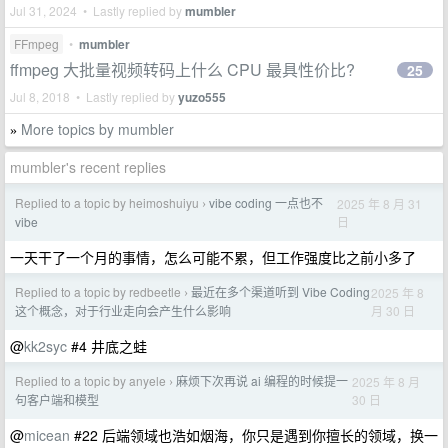
Jul 31, 2024 • Lastly replied by
mumbler
FFmpeg
•
mumbler
ffmpeg 大批量视频转码上什么 CPU 最具性价比?
25
Jul 8, 2018 • Lastly replied by
yuzo555
More topics by mumbler
»
mumbler's recent replies
Replied to a topic by heimoshuiyu
vibe coding 一点也不
2025 年 8 月 31
›
日
vibe
一天干了一个月的事情，怎么可能不累，但工作强度比之前小多了
Replied to a topic by redbeetle
最近在多个渠道听到 Vibe Coding
2025 年 8
›
月 30 日
这个概念，对于行业走向会产生什么影响
@
kk2syc
#4 井底之蛙
Replied to a topic by anyele
麻烦下次再说 ai 编程的时候提一
2025 年 8 月
›
30 日
句客户端和模型
@
micean
#22 后端领域也浩如烟海，你只是遇到你擅长的领域，换一