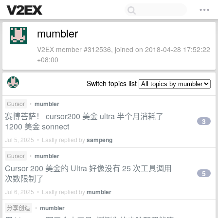
mumbler
V2EX member #312536, joined on 2018-04-28 17:52:22
+08:00
Switch topics list
Cursor
•
mumbler
赛博菩萨！ cursor200 美金 ultra 半个月消耗了
3
1200 美金 sonnect
Jul 5, 2025 • Lastly replied by
sampeng
Cursor
•
mumbler
Cursor 200 美金的 Ultra 好像没有 25 次工具调用
5
次数限制了
Jul 6, 2025 • Lastly replied by
mumbler
分享创造
•
mumbler