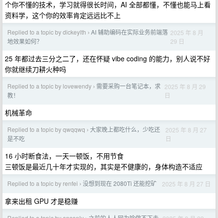
个你不懂的技术，学习就得很长时间，AI 全部都懂，不懂也能马上看
资料学，这个你的效率肯定远远比不上
Replied to a topic by dickeylth
AI 辅助编码在实际业务前端落
2025 年 8 月
›
29 日
地效果如何？
25 年都过去三分之二了，还在怀疑 vibe coding 的能力，别人说不好
你就继续刀耕火种吗
Replied to a topic by lovewendy
需要采购一台笔记本，求
2025 年 8 月 29
›
日
教！
机械革命
Replied to a topic by qwqqwq
大家晚上都吃什么，少吃还
2025 年 8 月 27
›
日
是不吃
16 小时断食法，一天一顿饭，不用节食
三顿饭是最近几十年才实现的，其实是不健康的，身体构造不适应
Replied to a topic by renfei
没想到现在 2080Ti 还能挖矿
2025 年 8 月 27 日
›
拿来出租 GPU 才是稳赚
Replied to a topic by opsonly
之前的人人网为啥做不下去