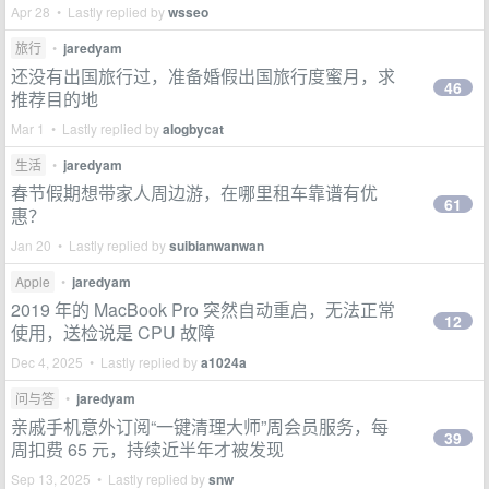
Apr 28 • Lastly replied by
wsseo
旅行
•
jaredyam
还没有出国旅行过，准备婚假出国旅行度蜜月，求
46
推荐目的地
Mar 1 • Lastly replied by
alogbycat
生活
•
jaredyam
春节假期想带家人周边游，在哪里租车靠谱有优
61
惠？
Jan 20 • Lastly replied by
suibianwanwan
Apple
•
jaredyam
2019 年的 MacBook Pro 突然自动重启，无法正常
12
使用，送检说是 CPU 故障
Dec 4, 2025 • Lastly replied by
a1024a
问与答
•
jaredyam
亲戚手机意外订阅“一键清理大师”周会员服务，每
39
周扣费 65 元，持续近半年才被发现
Sep 13, 2025 • Lastly replied by
snw