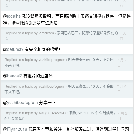
›
前
点
@
idealhs
我没驾照没敢租，而且那边路上虽然交通挺有秩序，但是路
窄，骑摩托感觉还是有点危险
Replied to a topic by jaredyam
泰国已去已回，随意记录些印象深刻的
4 天
›
前
点
@
defunct9
有完全相同的感受！
Replied to a topic by yuzhiboprogram
明天去泰国玩 10 天，不会回
7 月 7
›
日
不来了吧。
@
hancai2
有推荐的酒店吗
Replied to a topic by yuzhiboprogram
明天去泰国玩 10 天，不会回
7 月 6
›
日
不来了吧。
@
yuzhiboprogram
分享一下
Replied to a topic by wang794822947
新款 APPLE TV 什么时候出，
7 月 2
›
日
9 月会出么？
@
Flynn2018
我只看推荐和关注，其他都没点过，没遇到过任何问题