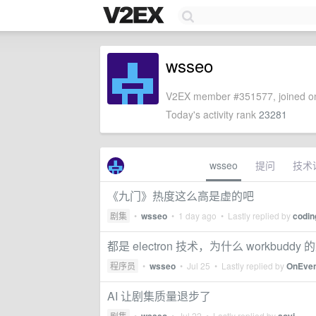
wsseo
V2EX member #351577, joined on
Today's activity rank
23281
wsseo
提问
技术
《九门》热度这么高是虚的吧
剧集
•
wsseo
•
1 day ago
• Lastly replied by
codi
都是 electron 技术，为什么 workbuddy 
程序员
•
wsseo
•
Jul 25
• Lastly replied by
OnEven
AI 让剧集质量退步了
剧集
•
•
Jul 22
• Lastly replied by