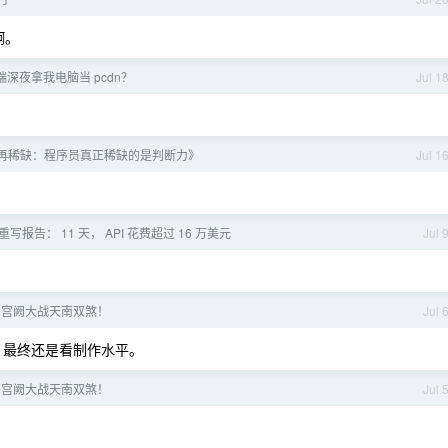
啊。
深夜拿我电脑当 pcdn？
Jul 1
再稀缺：程序员真正稀缺的是判断力》
Jul 1
st 重写报告： 11 天， API 花费超过 16 万美元
Jul 
姐南宫阙大战天南双煞！
Jul 
，最终还是看制作水平。
姐南宫阙大战天南双煞！
Jul 