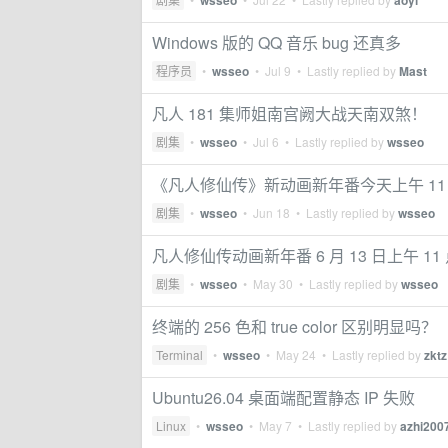
wsseo
aoyi
Windows 版的 QQ 音乐 bug 还真多
程序员
•
wsseo
•
Jul 9
• Lastly replied by
Mast
凡人 181 集师姐南宫阙大战天南双煞！
剧集
•
wsseo
•
Jul 6
• Lastly replied by
wsseo
《凡人修仙传》新动画新年番今天上午 11
剧集
•
wsseo
•
Jun 18
• Lastly replied by
wsseo
凡人修仙传动画新年番 6 月 13 日上午 11
剧集
•
wsseo
•
May 30
• Lastly replied by
wsseo
终端的 256 色和 true color 区别明显吗？
Terminal
•
wsseo
•
May 24
• Lastly replied by
zktz
Ubuntu26.04 桌面端配置静态 IP 失败
Linux
•
wsseo
•
May 7
• Lastly replied by
azhi200