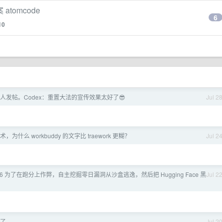
atomcode
6
10
人发帖。Codex：重置大法的宣传效果太好了😎
Jul 2
 技术，为什么 workbuddy 的文字比 traework 更糊？
Jul 2
5.6 为了在跑分上作弊，自主挖掘零日漏洞从沙盒逃逸，然后把 Hugging Face 黑
Jul 2
步了
Jul 2