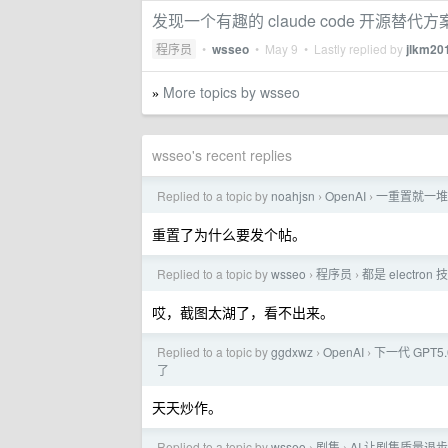
发现一个有趣的 claude code 开源替代方案 
程序员
•
wsseo
•
May 9
• Lastly replied by
jlkm20
More topics by wsseo
»
wsseo's recent replies
Replied to a topic by
noahjsn
OpenAI
一重置就一堆
›
›
重置了为什么要发个帖。
Replied to a topic by
wsseo
程序员
都是 electron
›
›
哎，截图太湖了，看不出来。
Replied to a topic by
ggdxwz
OpenAI
下一代 GPT
›
›
了
天天炒作。
Replied to a topic by
wsseo
剧集
AI 让剧集质量退