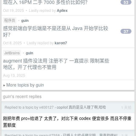
现在入 16PM 二手 7000 多性价比如何？
53
Oct 19, 2025 • Lastly replied by
Apllex
程序员
•
guin
感觉前端自学后端是不是还是从 Java 开始学比较
37
好？
Oct 8, 2025 • Lastly replied by
karott7
JetBrains
•
guin
augment 插件没法用 注册不了 一直提示 限制某些
地区，开了代理也不管用
Aug 13, 2025
More topics by guin
»
guin's recent replies
Replied to a topic by v400127
copilot 真的是没人理了啊,哈哈
1 天前
›
刚把年费 pro+给退了 太贵了，对比下来 codex 便宜很多 而且不停重
置额度
Replied to a topic by seagull7558
已婚人士给点建议吧，我真的很纠
3 天
›