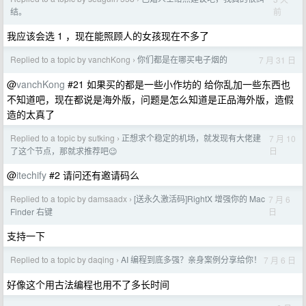
前
结。
我应该会选 1 ，现在能照顾人的女孩现在不多了
Replied to a topic by vanchKong
你们都是在哪买电子烟的
7 月 31 日
›
@
vanchKong
#21 如果买的都是一些小作坊的 给你乱加一些东西也
不知道吧，现在都说是海外版，问题是怎么知道是正品海外版，造假
造的太真了
Replied to a topic by sutking
正想求个稳定的机场，就发现有大佬建
7 月 10
›
日
了这个节点，那就求推荐吧😉
@
itechify
#2 请问还有邀请码么
Replied to a topic by damsaadx
[送永久激活码]RightX 增强你的 Mac
7 月 6
›
日
Finder 右键
支持一下
Replied to a topic by daqing
AI 编程到底多强？亲身案例分享给你！
7 月 6 日
›
好像这个用古法编程也用不了多长时间