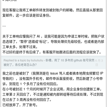
现在客服让我将工单邮件转发到被封账户的邮箱，然后直接从那里回
复邮件，这一步应该是验证身份。
---
关于工单响应慢我问了 AI ，说我可能是因为申请工单时候，把账户状
态选错了，“暂停”选错成“标记”，导致处理优先级较低，也或者是内部
工单太多，处理不过来。
不过好的是终于有后续了，有客服开始跟进后面的流程应该就快了。
Replied to a topic by liuliuliuliu
卧槽，用了 10 多年的 github 账号突然
6 月 3
›
日
被封了，各位老哥怎么办？
我之前也是被封了（我猜测是在 issue 骂人或者搞本地爬虫频繁切 IP
导致的），没有国外手机号，邮件申诉直接拒收，然后新建了小号申
诉，到现在 1 个多月了没有任何回应。
在小号被封近 1 个月的时候开了企业试用，用企业身份创建新工单，
工单第 2 天回应了，不过是通知被内部转组等待后续处理，不过到现
在过去了 3 周再没有任何回应了。
已经放弃了，开了新号。