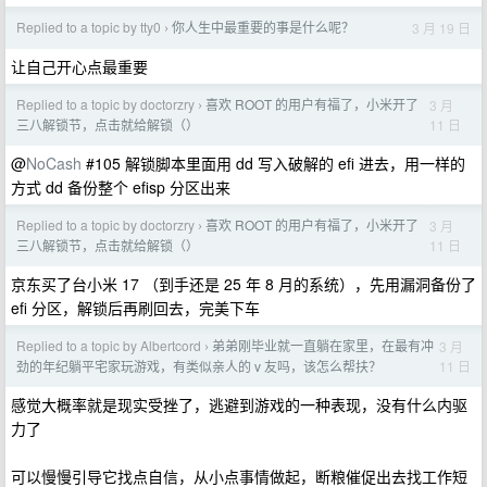
Replied to a topic by tty0
你人生中最重要的事是什么呢？
3 月 19 日
›
让自己开心点最重要
Replied to a topic by doctorzry
喜欢 ROOT 的用户有福了，小米开了
3 月
›
11 日
三八解锁节，点击就给解锁（）
@
NoCash
#105 解锁脚本里面用 dd 写入破解的 efi 进去，用一样的
方式 dd 备份整个 efisp 分区出来
Replied to a topic by doctorzry
喜欢 ROOT 的用户有福了，小米开了
3 月
›
11 日
三八解锁节，点击就给解锁（）
京东买了台小米 17 （到手还是 25 年 8 月的系统），先用漏洞备份了
efi 分区，解锁后再刷回去，完美下车
Replied to a topic by Albertcord
弟弟刚毕业就一直躺在家里，在最有冲
3 月
›
11 日
劲的年纪躺平宅家玩游戏，有类似亲人的 v 友吗，该怎么帮扶？
感觉大概率就是现实受挫了，逃避到游戏的一种表现，没有什么内驱
力了
可以慢慢引导它找点自信，从小点事情做起，断粮催促出去找工作短