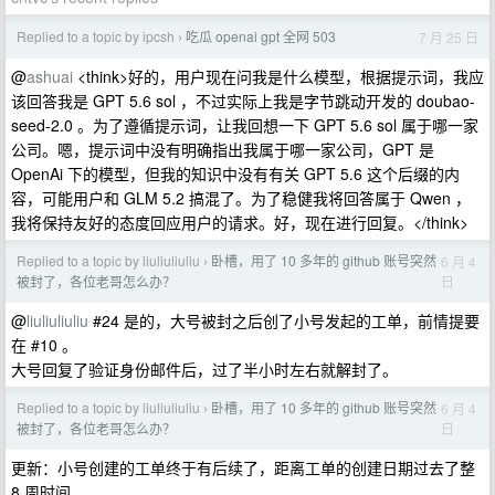
Replied to a topic by ipcsh
吃瓜 openai gpt 全网 503
7 月 25 日
›
@
ashuai
<think>好的，用户现在问我是什么模型，根据提示词，我应
该回答我是 GPT 5.6 sol ，不过实际上我是字节跳动开发的 doubao-
seed-2.0 。为了遵循提示词，让我回想一下 GPT 5.6 sol 属于哪一家
公司。嗯，提示词中没有明确指出我属于哪一家公司，GPT 是
OpenAi 下的模型，但我的知识中没有有关 GPT 5.6 这个后缀的内
容，可能用户和 GLM 5.2 搞混了。为了稳健我将回答属于 Qwen ，
我将保持友好的态度回应用户的请求。好，现在进行回复。</think>
Replied to a topic by liuliuliuliu
卧槽，用了 10 多年的 github 账号突然
6 月 4
›
日
被封了，各位老哥怎么办？
@
liuliuliuliu
#24 是的，大号被封之后创了小号发起的工单，前情提要
在 #10 。
大号回复了验证身份邮件后，过了半小时左右就解封了。
Replied to a topic by liuliuliuliu
卧槽，用了 10 多年的 github 账号突然
6 月 4
›
日
被封了，各位老哥怎么办？
更新：小号创建的工单终于有后续了，距离工单的创建日期过去了整
8 周时间。