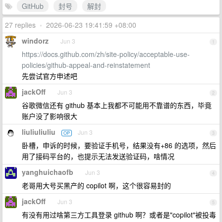
GitHub
封号
解封
27 replies
•
2026-06-23 19:41:59 +08:00
windorz
Jun 3
1
https://docs.github.com/zh/site-policy/acceptable-use-
policies/github-appeal-and-reinstatement
先尝试官方申述吧
jackOff
Jun 3
2
谷歌微信还有 github 基本上我都不可能用不靠谱的东西，毕竟
账户没了影响很大
liuliuliuliu
Jun 3
OP
3
卧槽，申诉的时候，要验证手机号，结果没有+86 的选项，然后
用了接码平台的，也提示无法发送验证码，啥情况
yanghuichaofb
Jun 3
4
老哥用大号买黑产的 copilot 啊，这个很容易封的
jackOff
Jun 3
5
有没有用过啥第三方工具登录 github 啊？或者是"copilot"被投毒