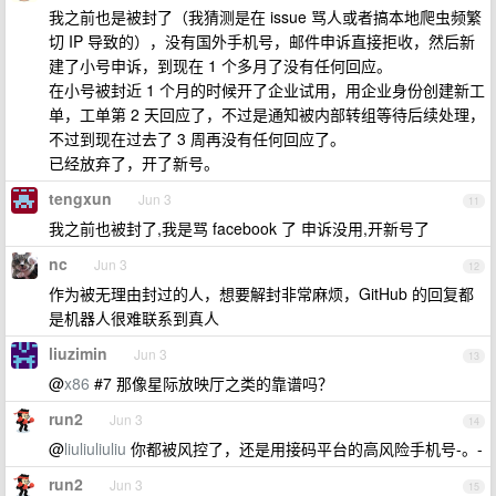
我之前也是被封了（我猜测是在 issue 骂人或者搞本地爬虫频繁
切 IP 导致的），没有国外手机号，邮件申诉直接拒收，然后新
建了小号申诉，到现在 1 个多月了没有任何回应。
在小号被封近 1 个月的时候开了企业试用，用企业身份创建新工
单，工单第 2 天回应了，不过是通知被内部转组等待后续处理，
不过到现在过去了 3 周再没有任何回应了。
已经放弃了，开了新号。
tengxun
Jun 3
11
我之前也被封了,我是骂 facebook 了 申诉没用,开新号了
nc
Jun 3
12
作为被无理由封过的人，想要解封非常麻烦，GitHub 的回复都
是机器人很难联系到真人
liuzimin
Jun 3
13
@
x86
#7 那像星际放映厅之类的靠谱吗？
run2
Jun 3
14
@
liuliuliuliu
你都被风控了，还是用接码平台的高风险手机号-。-
run2
Jun 3
15