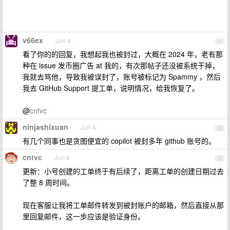
v66ex
Jun 4
21
看了你的的回复，我想起我也被封过，大概在 2024 年，老有那
种在 issue 发币圈广告 at 我的，有次那帖子还没被系统干掉，
我就去骂他，导致我被误封了，账号被标记为 Spammy ，然后
我去 GitHub Support 提工单，说明情况，给我恢复了。
@
cntvc
ninjashixuan
Jun 4
22
有几个同事也是贪图便宜的 copilot 被封多年 github 账号的。
cntvc
Jun 4
23
更新：小号创建的工单终于有后续了，距离工单的创建日期过去
了整 8 周时间。
现在客服让我将工单邮件转发到被封账户的邮箱，然后直接从那
里回复邮件，这一步应该是验证身份。