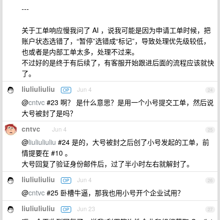
---
关于工单响应慢我问了 AI ，说我可能是因为申请工单时候，把
账户状态选错了，“暂停”选错成“标记”，导致处理优先级较低，
也或者是内部工单太多，处理不过来。
不过好的是终于有后续了，有客服开始跟进后面的流程应该就快
了。
liuliuliuliu
Jun 4
OP
24
@
cntvc
#23 啊？ 是什么意思？是用一个小号提交工单，然后说
大号被封了是吗？
cntvc
Jun 4
25
@
liuliuliuliu
#24 是的，大号被封之后创了小号发起的工单，前
情提要在 #10 。
大号回复了验证身份邮件后，过了半小时左右就解封了。
liuliuliuliu
Jun 4
OP
26
@
cntvc
#25 卧槽牛逼，那我也用小号开个企业试用？
liuliuliuliu
Jun 23
OP
27