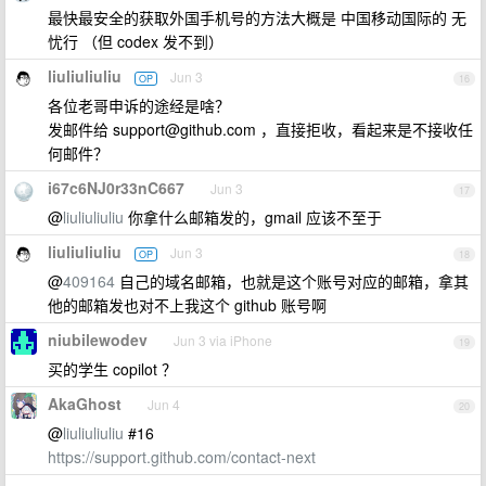
最快最安全的获取外国手机号的方法大概是 中国移动国际的 无
忧行 （但 codex 发不到）
liuliuliuliu
Jun 3
OP
16
各位老哥申诉的途经是啥？
发邮件给
support@github.com
，直接拒收，看起来是不接收任
何邮件？
i67c6NJ0r33nC667
Jun 3
17
@
liuliuliuliu
你拿什么邮箱发的，gmail 应该不至于
liuliuliuliu
Jun 3
OP
18
@
409164
自己的域名邮箱，也就是这个账号对应的邮箱，拿其
他的邮箱发也对不上我这个 github 账号啊
niubilewodev
Jun 3 via iPhone
19
买的学生 copilot ？
AkaGhost
Jun 4
20
@
liuliuliuliu
#16
https://support.github.com/contact-next