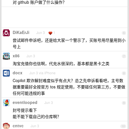
对 github 账户做了什么操作？
DiKaErJi
Jun 3
1
6
尝试邮件申诉吧，还是给大家一个警示了，买账号用尽量用到小
号上
x86
Jun 3
7
淘宝充值你也信啊，代充水很深的，基本都是黑卡之类
docx
Jun 3 via iPhone
8
Copilot 欺诈解封难度似乎有点大？总之先申诉看看吧，主号数
据重要最好全按官方 tos 规定使用，不要碰任何第三方，不要做
任何可能违规的事
eventlooped
Jun 3
9
封号提示看下
能不能下载自己的仓库啊？
cntvc
Jun 3
10